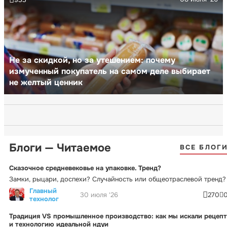
Не за скидкой, но за утешением: почему
измученный покупатель на самом деле выбирает
не желтый ценник
Блоги — Читаемое
ВСЕ БЛОГ
Сказочное средневековье на упаковке. Тренд?
Замки, рыцари, доспехи? Случайность или общеотраслевой тренд?
Главный
30 июля '26
270
технолог
Традиция VS промышленное производство: как мы искали рецепт
и технологию идеальной ндуи