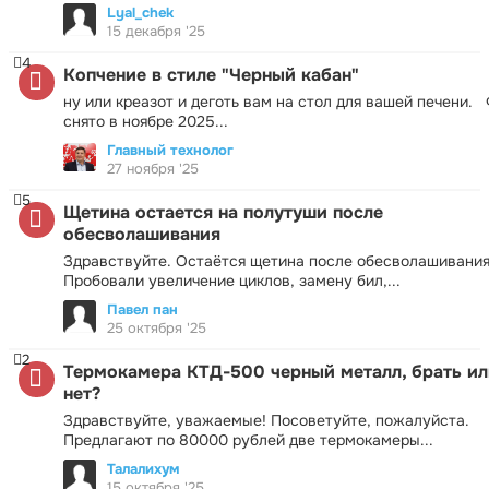
Lyal_chek
15 декабря '25
4
Копчение в стиле "Черный кабан"
ну или креазот и деготь вам на стол для вашей печени.
снято в ноябре 2025...
Главный технолог
27 ноября '25
5
Щетина остается на полутуши после
обесволашивания
Здравствуйте. Остаётся щетина после обесволашивания
Пробовали увеличение циклов, замену бил,...
Павел пан
25 октября '25
2
Термокамера КТД-500 черный металл, брать ил
нет?
Здравствуйте, уважаемые! Посоветуйте, пожалуйста.
Предлагают по 80000 рублей две термокамеры...
Талалихум
15 октября '25