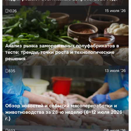
15 июля '26
1026
Анализ рынка замороженных полуфабрикатов в
тесте: тренды, точки роста и технологические
решения
13 июля '26
835
Обзор новостей и событий мясопереработки и
животноводства за 28-ю неделю (6–12 июля 2026
г.)
08 июля '26
933