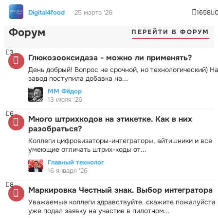
Digital4food
25 марта '26
1658
Форум
ПЕРЕЙТИ В ФОРУМ
3
Глюкозооксидаза - можно ли применять?
День добрый! Вопрос не срочной, но технологический) Н
завод поступила добавка на...
ММ Фёдор
13 июля '26
6
Много штрихкодов на этикетке. Как в них
разобраться?
Коллеги цифровизаторы-интеграторы, айтишники и все
умеющие отличать штрих-коды от...
Главный технолог
16 января '26
8
Маркировка Честный знак. Выбор интегратора
Уважаемые коллеги здравствуйте. скажите пожалуйста 
уже подал заявку на участие в пилотном...