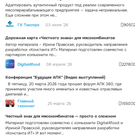
Адаптировать аутентичный продукт под реалии современного
мясоперерабатывающего предприятия — задача нетривиальная.
Еще сложнее при этом не...
ГК Тэкспро
03 июля '26
905
Дорожная карта «Честного знака» для мясокомбинатов
Автор материала – Ирина Правская, руководитель направления
разработки «Константа ИТ» Материал подготовлен совместно с
партнером комьюнити по...
Digital4food
08 апреля '26
2278
Конференция "Будущее АПК" (Видео выступлений)
В пятницу, 20 марта 2026 года прошел форум АПК 360, где
принимало участие много именитых и известных отраслевых
деятелей и...
Главный
25 марта '26
1550
технолог
Честный знак для мясокомбинатов — просто о сложном
Материал подготовлен совместно с комьюнити Digital4food и
Ириной Правской, руководителем направления разработки
«Константа ИТ» И вот момент...