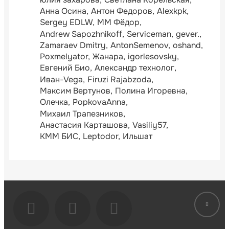
Анна Осина
Антон Федоров
Alexkpk
Sergey EDLW
ММ Фёдор
Andrew Sapozhnikoff
Serviceman
gever.
Zamaraev Dmitry
AntonSemenov
oshand
Poxmelyator
Жанара
igorlesovsky
Евгений Био
Александр технолог
Иван-Vega
Firuzi Rajabzoda
Максим Вертунов
Полина Игоревна
Олечка
PopkovaAnna
Михаил Трапезников
Анастасия Карташова
Vasiliy57
КММ БИС
Leptodor
Ильшат