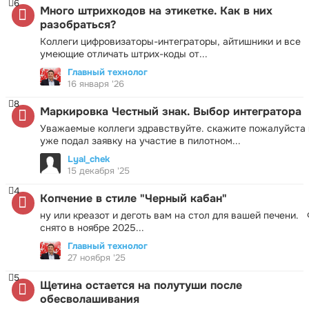
6
Много штрихкодов на этикетке. Как в них
разобраться?
Коллеги цифровизаторы-интеграторы, айтишники и все
умеющие отличать штрих-коды от...
Главный технолог
16 января '26
8
Маркировка Честный знак. Выбор интегратора
Уважаемые коллеги здравствуйте. скажите пожалуйста 
уже подал заявку на участие в пилотном...
Lyal_chek
15 декабря '25
4
Копчение в стиле "Черный кабан"
ну или креазот и деготь вам на стол для вашей печени.
снято в ноябре 2025...
Главный технолог
27 ноября '25
5
Щетина остается на полутуши после
обесволашивания