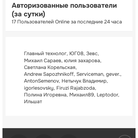
Авторизованные пользователи
(за сутки)
17 Пользователей Online за последние 24 часа
Главный технолог
ЮГ08
Зевс
Михаил Сараев
юлия захарова
Светлана Корельская
Andrew Sapozhnikoff
Serviceman
gever.
AntonSemenov
Нетычук Владимир
igorlesovsky
Firuzi Rajabzoda
Полина Игоревна
Михаил89
Leptodor
Ильшат