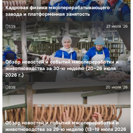
Кадровая физика мясоперерабатывающего
завода и платформенная занятость
27 июля '26
539
Обзор новостей и событий мясопереработки и
животноводства за 30-ю неделю (20–26 июля
2026 г.)
20 июля '26
938
Обзор новостей и событий мясопереработки и
животноводства за 29-ю неделю (13–19 июля 2026