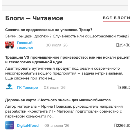
Блоги — Читаемое
ВСЕ БЛОГ
Сказочное средневековье на упаковке. Тренд?
Замки, рыцари, доспехи? Случайность или общеотраслевой тренд?
Главный
30 июля '26
254
технолог
Традиция VS промышленное производство: как мы искали рецепт
и технологию идеальной ндуи
Адаптировать аутентичный продукт под реалии современного
мясоперерабатывающего предприятия — задача нетривиальная.
Еще сложнее при этом не...
ГК Тэкспро
03 июля '26
898
Дорожная карта «Честного знака» для мясокомбинатов
Автор материала – Ирина Правская, руководитель направления
разработки «Константа ИТ» Материал подготовлен совместно с
партнером комьюнити по...
Digital4food
08 апреля '26
2266