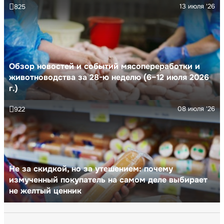
13 июля '26
825
Обзор новостей и событий мясопереработки и
животноводства за 28-ю неделю (6–12 июля 2026
г.)
08 июля '26
922
Не за скидкой, но за утешением: почему
измученный покупатель на самом деле выбирает
не желтый ценник