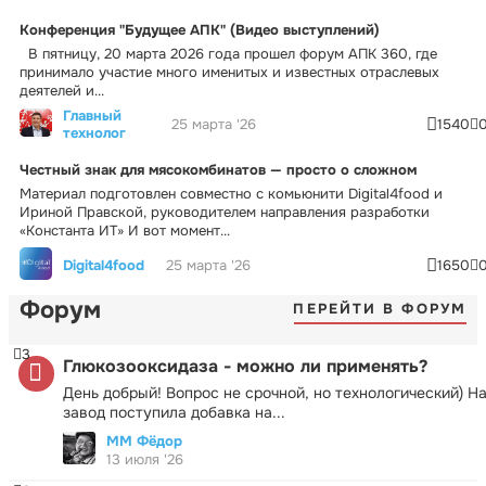
Конференция "Будущее АПК" (Видео выступлений)
В пятницу, 20 марта 2026 года прошел форум АПК 360, где
принимало участие много именитых и известных отраслевых
деятелей и...
Главный
25 марта '26
1540
технолог
Честный знак для мясокомбинатов — просто о сложном
Материал подготовлен совместно с комьюнити Digital4food и
Ириной Правской, руководителем направления разработки
«Константа ИТ» И вот момент...
Digital4food
25 марта '26
1650
Форум
ПЕРЕЙТИ В ФОРУМ
3
Глюкозооксидаза - можно ли применять?
День добрый! Вопрос не срочной, но технологический) Н
завод поступила добавка на...
ММ Фёдор
13 июля '26