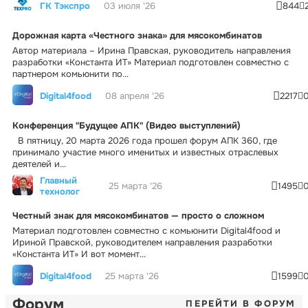
ГК Тэкспро
03 июля '26
844
Дорожная карта «Честного знака» для мясокомбинатов
Автор материала – Ирина Правская, руководитель направления
разработки «Константа ИТ» Материал подготовлен совместно с
партнером комьюнити по...
Digital4food
08 апреля '26
2217
Конференция "Будущее АПК" (Видео выступлений)
В пятницу, 20 марта 2026 года прошел форум АПК 360, где
принимало участие много именитых и известных отраслевых
деятелей и...
Главный
25 марта '26
1495
технолог
Честный знак для мясокомбинатов — просто о сложном
Материал подготовлен совместно с комьюнити Digital4food и
Ириной Правской, руководителем направления разработки
«Константа ИТ» И вот момент...
Digital4food
25 марта '26
1599
Форум
ПЕРЕЙТИ В ФОРУМ