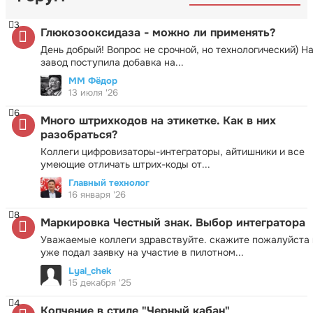
3
Глюкозооксидаза - можно ли применять?
День добрый! Вопрос не срочной, но технологический) Н
завод поступила добавка на...
ММ Фёдор
13 июля '26
6
Много штрихкодов на этикетке. Как в них
разобраться?
Коллеги цифровизаторы-интеграторы, айтишники и все
умеющие отличать штрих-коды от...
Главный технолог
16 января '26
8
Маркировка Честный знак. Выбор интегратора
Уважаемые коллеги здравствуйте. скажите пожалуйста 
уже подал заявку на участие в пилотном...
Lyal_chek
15 декабря '25
4
Копчение в стиле "Черный кабан"