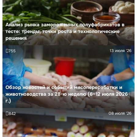
Анализ рынка замороженных полуфабрикатов в
тесте: тренды, точки роста и технологические
решения
13 июля '26
755
Обзор новостей и событий мясопереработки и
животноводства за 28-ю неделю (6–12 июля 2026
г.)
08 июля '26
842