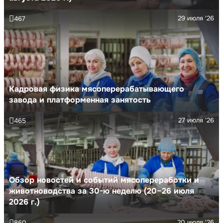
29 июля '26
467
Кадровая физика мясоперерабатывающего
завода и платформенная занятость
27 июля '26
465
Обзор новостей и событий мясопереработки и
животноводства за 30-ю неделю (20–26 июля
2026 г.)
20 июля '26
860