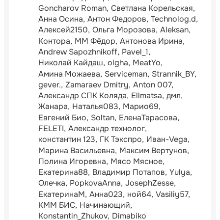
Goncharov Roman
Светлана Корельская
Анна Осина
Антон Федоров
Technolog.d
Алексей2150
Ольга Морозова
Aleksan
Контора
ММ Фёдор
Антонова Ирина
Andrew Sapozhnikoff
Pavel_1
Николай Кайдаш
olgha
MeatYo
Амина Можаева
Serviceman
Strannik_BY
gever.
Zamaraev Dmitry
Anton 007
Александр СПК Коляда
Ellmatsa
дмл
Жанара
Наталья083
Марио69
Евгений Био
Soltan
ЕленаТарасова
FELETI
Александр технолог
константин 123
ГК Тэкспро
Иван-Vega
Марина Васильевна
Максим Вертунов
Полина Игоревна
Мясо Мясное
Екатерина88
Владимир Потапов
Yulya
Олечка
PopkovaAnna
JosephZesse
ЕкатеринаМ
Анна023
ной64
Vasiliy57
КММ БИС
Начинающий
Konstantin_Zhukov
Dimabiko