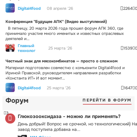
Digital4food
08 апреля '26
2264
Конференция "Будущее АПК" (Видео выступлений)
В пятницу, 20 марта 2026 года прошел форум АПК 360, где
принимало участие много именитых и известных отраслевых
деятелей и...
Главный
25 марта '26
1539
технолог
Честный знак для мясокомбинатов — просто о сложном
Материал подготовлен совместно с комьюнити Digital4food и
Ириной Правской, руководителем направления разработки
«Константа ИТ» И вот момент...
Digital4food
25 марта '26
1647
Форум
ПЕРЕЙТИ В ФОРУМ
3
Глюкозооксидаза - можно ли применять?
День добрый! Вопрос не срочной, но технологический) Н
завод поступила добавка на...