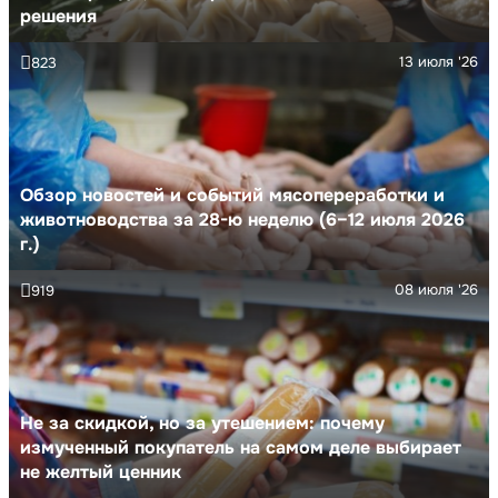
решения
13 июля '26
823
Обзор новостей и событий мясопереработки и
животноводства за 28-ю неделю (6–12 июля 2026
г.)
08 июля '26
919
Не за скидкой, но за утешением: почему
измученный покупатель на самом деле выбирает
не желтый ценник