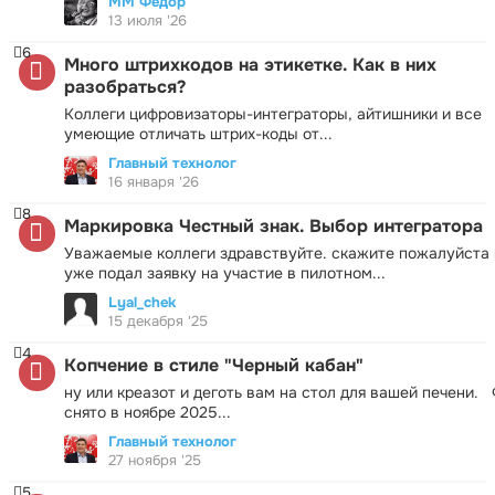
ММ Фёдор
13 июля '26
6
Много штрихкодов на этикетке. Как в них
разобраться?
Коллеги цифровизаторы-интеграторы, айтишники и все
умеющие отличать штрих-коды от...
Главный технолог
16 января '26
8
Маркировка Честный знак. Выбор интегратора
Уважаемые коллеги здравствуйте. скажите пожалуйста 
уже подал заявку на участие в пилотном...
Lyal_chek
15 декабря '25
4
Копчение в стиле "Черный кабан"
ну или креазот и деготь вам на стол для вашей печени.
снято в ноябре 2025...
Главный технолог
27 ноября '25
5