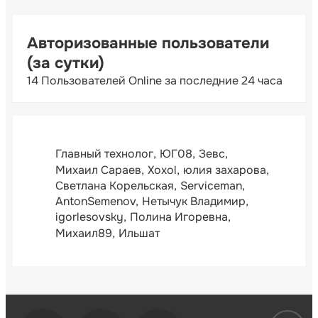
Авторизованные пользователи
(за сутки)
14 Пользователей Online за последние 24 часа
Главный технолог
ЮГ08
Зевс
Михаил Сараев
Xoxol
юлия захарова
Светлана Корельская
Serviceman
AntonSemenov
Нетычук Владимир
igorlesovsky
Полина Игоревна
Михаил89
Ильшат