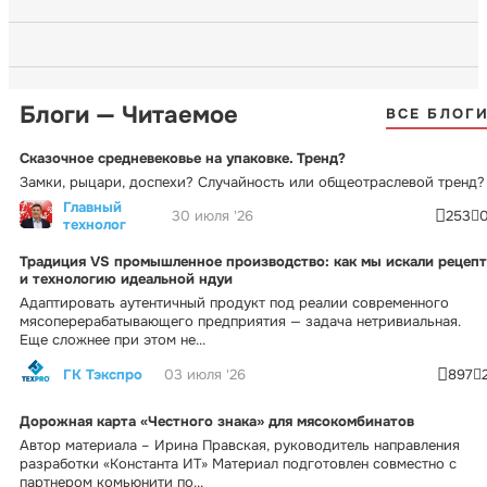
Блоги — Читаемое
ВСЕ БЛОГ
Сказочное средневековье на упаковке. Тренд?
Замки, рыцари, доспехи? Случайность или общеотраслевой тренд?
Главный
30 июля '26
253
технолог
Традиция VS промышленное производство: как мы искали рецепт
и технологию идеальной ндуи
Адаптировать аутентичный продукт под реалии современного
мясоперерабатывающего предприятия — задача нетривиальная.
Еще сложнее при этом не...
ГК Тэкспро
03 июля '26
897
Дорожная карта «Честного знака» для мясокомбинатов
Автор материала – Ирина Правская, руководитель направления
разработки «Константа ИТ» Материал подготовлен совместно с
партнером комьюнити по...