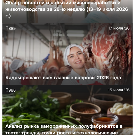
Обзор новостей и событий мясопереработки и
животноводства за 29-ю неделю (13–19 июля 2026
г.)
17 июля '26
889
Кадры решают все: главные вопросы 2026 года
15 июля '26
986
Анализ рынка замороженных полуфабрикатов в
тесте: тренды, точки роста и технологические