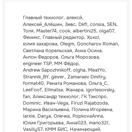
Главный технолог
алексй
Алексей_Алёшин
Зевс
Dkfl
consia
SEN
Толя
Master74
cook
albertini25
olga07
Феникс
Главный редактор
Xoxol
юлия захарова
Olegm
Goncharov Roman
Светлана Корельская
Анна Осина
Антон Федоров
Ольга Морозова
engineer TSP
ММ Фёдор
Andrew Sapozhnikoff
olgha
MeatYo
Strannik_BY
gever.
Zamaraev Dmitry
format40
Рената Романова
Ольга_С
LeeFooT
Ellmatsa
Жанара
igorlesovsky
fan
Александр технолог
ГК Тэкспро
Dominic
Иван-Vega
Firuzi Rajabzoda
Марина Васильевна
Полина Игоревна
larxie
Darya
Олечка
PopkovaAnna
Юлия Григорьева
Анна023
mano321
Vasiliy57
КММ БИС
Начинающий