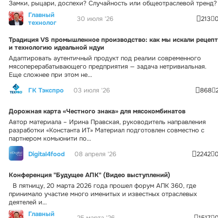
Замки, рыцари, доспехи? Случайность или общеотраслевой тренд?
Главный
30 июля '26
213
технолог
Традиция VS промышленное производство: как мы искали рецепт
и технологию идеальной ндуи
Адаптировать аутентичный продукт под реалии современного
мясоперерабатывающего предприятия — задача нетривиальная.
Еще сложнее при этом не...
ГК Тэкспро
03 июля '26
868
Дорожная карта «Честного знака» для мясокомбинатов
Автор материала – Ирина Правская, руководитель направления
разработки «Константа ИТ» Материал подготовлен совместно с
партнером комьюнити по...
Digital4food
08 апреля '26
2242
Конференция "Будущее АПК" (Видео выступлений)
В пятницу, 20 марта 2026 года прошел форум АПК 360, где
принимало участие много именитых и известных отраслевых
деятелей и...
Главный
25 марта '26
1517