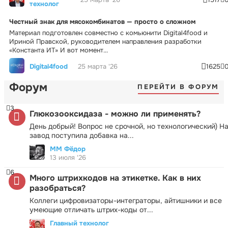
технолог
Честный знак для мясокомбинатов — просто о сложном
Материал подготовлен совместно с комьюнити Digital4food и
Ириной Правской, руководителем направления разработки
«Константа ИТ» И вот момент...
Digital4food
25 марта '26
1625
Форум
ПЕРЕЙТИ В ФОРУМ
3
Глюкозооксидаза - можно ли применять?
День добрый! Вопрос не срочной, но технологический) Н
завод поступила добавка на...
ММ Фёдор
13 июля '26
6
Много штрихкодов на этикетке. Как в них
разобраться?
Коллеги цифровизаторы-интеграторы, айтишники и все
умеющие отличать штрих-коды от...
Главный технолог