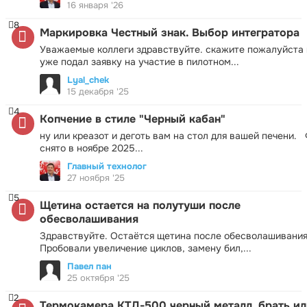
16 января '26
8
Маркировка Честный знак. Выбор интегратора
Уважаемые коллеги здравствуйте. скажите пожалуйста 
уже подал заявку на участие в пилотном...
Lyal_chek
15 декабря '25
4
Копчение в стиле "Черный кабан"
ну или креазот и деготь вам на стол для вашей печени.
снято в ноябре 2025...
Главный технолог
27 ноября '25
5
Щетина остается на полутуши после
обесволашивания
Здравствуйте. Остаётся щетина после обесволашивания
Пробовали увеличение циклов, замену бил,...
Павел пан
25 октября '25
2
Термокамера КТД-500 черный металл, брать ил