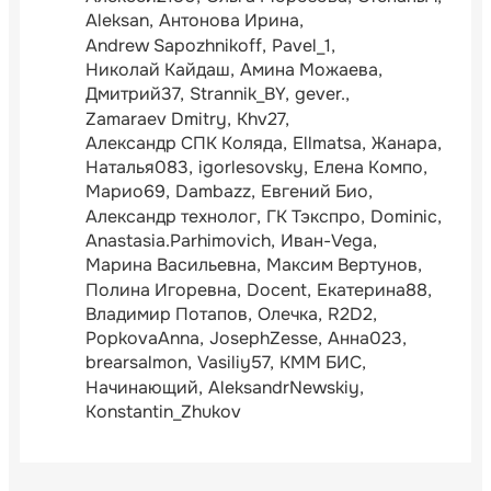
Aleksan
Антонова Ирина
Andrew Sapozhnikoff
Pavel_1
Николай Кайдаш
Амина Можаева
Дмитрий37
Strannik_BY
gever.
Zamaraev Dmitry
Khv27
Александр СПК Коляда
Ellmatsa
Жанара
Наталья083
igorlesovsky
Елена Компо
Марио69
Dambazz
Евгений Био
Александр технолог
ГК Тэкспро
Dominic
Anastasia.Parhimovich
Иван-Vega
Марина Васильевна
Максим Вертунов
Полина Игоревна
Docent
Екатерина88
Владимир Потапов
Олечка
R2D2
PopkovaAnna
JosephZesse
Анна023
brearsalmon
Vasiliy57
КММ БИС
Начинающий
AleksandrNewskiy
Konstantin_Zhukov