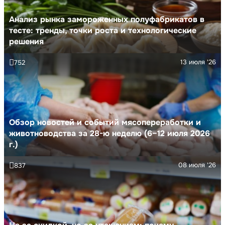
Анализ рынка замороженных полуфабрикатов в
тесте: тренды, точки роста и технологические
решения
13 июля '26
752
Обзор новостей и событий мясопереработки и
животноводства за 28-ю неделю (6–12 июля 2026
г.)
08 июля '26
837