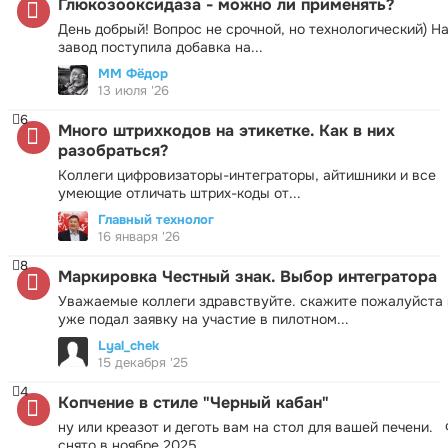
Глюкозооксидаза - можно ли применять?
День добрый! Вопрос не срочной, но технологический) Н
завод поступила добавка на...
ММ Фёдор
13 июля '26
6
Много штрихкодов на этикетке. Как в них
разобраться?
Коллеги цифровизаторы-интеграторы, айтишники и все
умеющие отличать штрих-коды от...
Главный технолог
16 января '26
8
Маркировка Честный знак. Выбор интегратора
Уважаемые коллеги здравствуйте. скажите пожалуйста 
уже подал заявку на участие в пилотном...
Lyal_chek
15 декабря '25
4
Копчение в стиле "Черный кабан"
ну или креазот и деготь вам на стол для вашей печени.
снято в ноябре 2025...