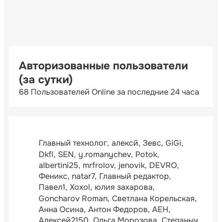
Авторизованные пользователи
(за сутки)
68 Пользователей Online за последние 24 часа
Главный технолог
алексй
Зевс
GiGi
Dkfl
SEN
y.romanychev
Potok
albertini25
mrfrolov
jenovik
DEVRO
Феникс
natar7
Главный редактор
Павел1
Xoxol
юлия захарова
Goncharov Roman
Светлана Корельская
Анна Осина
Антон Федоров
АЕН
Алексей2150
Ольга Морозова
Степаныч