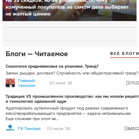
Не за скидкой, но за утешением: почему
измученный покупатель на самом деле выбирает
не желтый ценник
Блоги — Читаемое
ВСЕ БЛОГ
Сказочное средневековье на упаковке. Тренд?
Замки, рыцари, доспехи? Случайность или общеотраслевой тренд?
Главный
30 июля '26
171
технолог
Традиция VS промышленное производство: как мы искали рецепт
и технологию идеальной ндуи
Адаптировать аутентичный продукт под реалии современного
мясоперерабатывающего предприятия — задача нетривиальная.
Еще сложнее при этом не...
ГК Тэкспро
03 июля '26
843