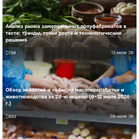
Анализ рынка замороженных полуфабрикатов в
тесте: тренды, точки роста и технологические
решения
13 июля '26
798
Обзор новостей и событий мясопереработки и
животноводства за 28-ю неделю (6–12 июля 2026
г.)
08 июля '26
893