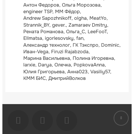
Антон Федоров
Ольга Морозова
engineer TSP
ММ Фёдор
Andrew Sapozhnikoff
olgha
MeatYo
Strannik_BY
gever.
Zamaraev Dmitry
Рената Романова
Ольга_С
LeeFooT
Ellmatsa
igorlesovsky
fan
Александр технолог
ГК Тэкспро
Dominic
Иван-Vega
Firuzi Rajabzoda
Марина Васильевна
Полина Игоревна
larxie
Darya
Олечка
PopkovaAnna
Юлия Григорьева
Анна023
Vasiliy57
КММ БИС
ДмитрийВолков