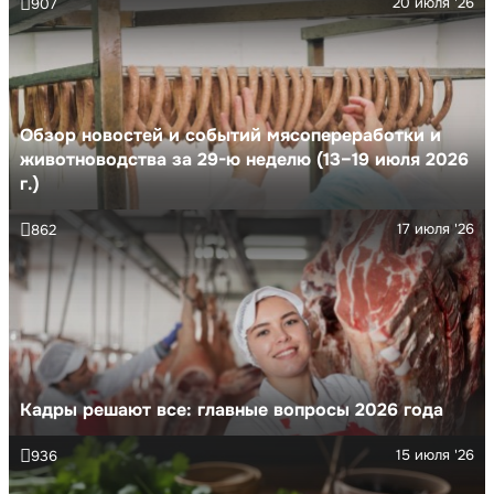
20 июля '26
907
Обзор новостей и событий мясопереработки и
животноводства за 29-ю неделю (13–19 июля 2026
г.)
17 июля '26
862
Кадры решают все: главные вопросы 2026 года
15 июля '26
936