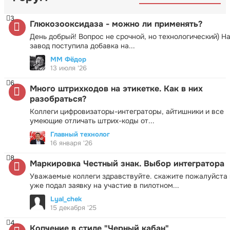
3
Глюкозооксидаза - можно ли применять?
День добрый! Вопрос не срочной, но технологический) Н
завод поступила добавка на...
ММ Фёдор
13 июля '26
6
Много штрихкодов на этикетке. Как в них
разобраться?
Коллеги цифровизаторы-интеграторы, айтишники и все
умеющие отличать штрих-коды от...
Главный технолог
16 января '26
8
Маркировка Честный знак. Выбор интегратора
Уважаемые коллеги здравствуйте. скажите пожалуйста 
уже подал заявку на участие в пилотном...
Lyal_chek
15 декабря '25
4
Копчение в стиле "Черный кабан"