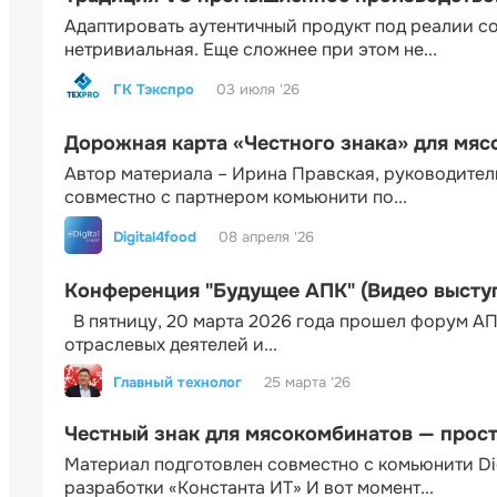
Адаптировать аутентичный продукт под реалии 
нетривиальная. Еще сложнее при этом не...
ГК Тэкспро
03 июля '26
Дорожная карта «Честного знака» для мя
Автор материала – Ирина Правская, руководител
совместно с партнером комьюнити по...
Digital4food
08 апреля '26
Конференция "Будущее АПК" (Видео высту
В пятницу, 20 марта 2026 года прошел форум АП
отраслевых деятелей и...
Главный технолог
25 марта '26
Честный знак для мясокомбинатов — прос
Материал подготовлен совместно с комьюнити Di
разработки «Константа ИТ» И вот момент...