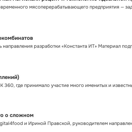
современного мясоперерабатывающего предприятия — за
сокомбинатов
ь направления разработки «Константа ИТ» Материал под
плений)
К 360, где принимало участие много именитых и известн
то о сложном
gital4food и Ириной Правской, руководителем направле