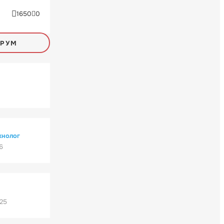
1650
0
ОРУМ
хнолог
6
'25