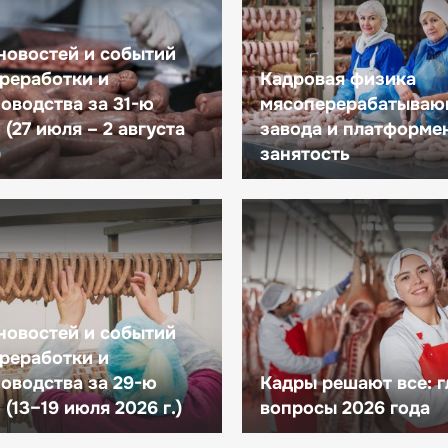
новостей и событий
реработки и
Кадровая физика
оводства за 31-ю
мясоперерабатываю
(27 июля – 2 августа
завода и платформе
)
занятость
новостей и событий
реработки и
оводства за 29-ю
Кадры решают все: 
(13–19 июля 2026 г.)
вопросы 2026 года