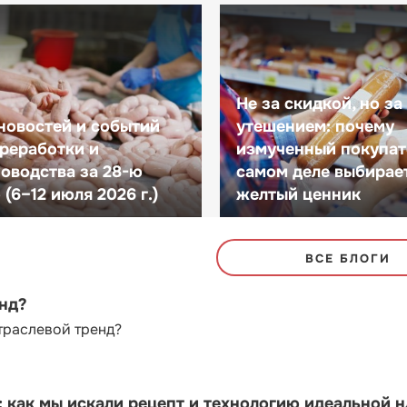
Не за скидкой, но за
новостей и событий
утешением: почему
реработки и
измученный покупат
оводства за 28-ю
самом деле выбирае
(6–12 июля 2026 г.)
желтый ценник
ВСЕ БЛОГИ
енд?
траслевой тренд?
как мы искали рецепт и технологию идеальной 