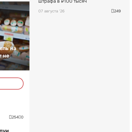
штрафа в ₽100 тысяч
07 августа '26
249
ель на
т не
254
0
ндуи