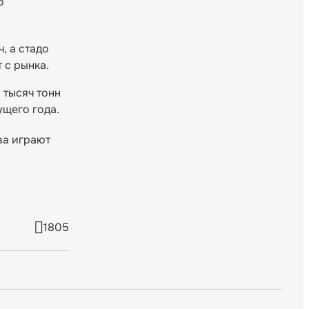
о
, а стадо
 с рынка.
 тысяч тонн
ущего года.
ва играют
1805