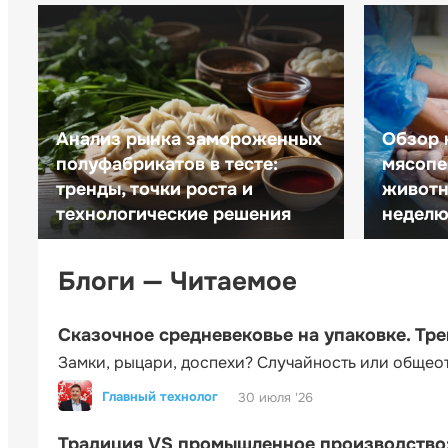
Анализ рынка замороженных
Обзор 
полуфабрикатов в тесте:
мясопе
тренды, точки роста и
животн
технологические решения
неделю 
Блоги — Читаемое
Сказочное средневековье на упаковке. Тр
Замки, рыцари, доспехи? Случайность или общео
Главный технолог
30 июля '26
Традиция VS промышленное производство: 