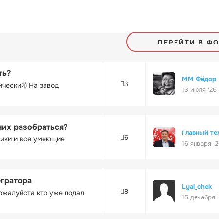
ПЕРЕЙТИ В Ф
ть?
ММ Фёдор
3
ический) На завод
13 июля '26
них разобраться?
Главный те
6
ники и все умеющие
16 января '2
егратора
Lyal_chek
8
ожалуйста кто уже подал
15 декабря 