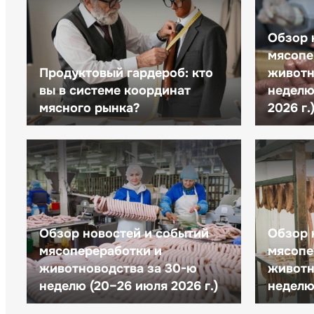
Обзор 
мясопе
Продуктовый гардероб: кто
животн
вы в системе координат
неделю 
мясного рынка?
2026 г.
Обзор новостей и событий
Обзор 
мясопереработки и
мясопе
животноводства за 30-ю
животн
неделю (20–26 июля 2026 г.)
неделю 