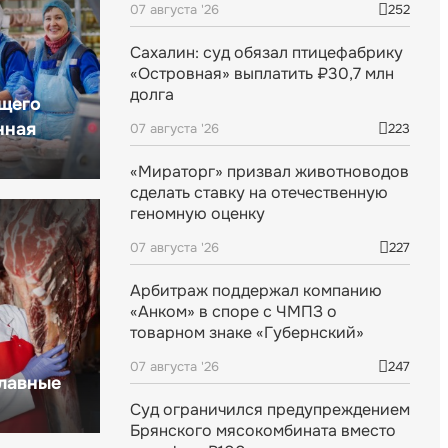
07 августа '26
252
Сахалин: суд обязал птицефабрику
«Островная» выплатить ₽30,7 млн
долга
щего
нная
07 августа '26
223
«Мираторг» призвал животноводов
сделать ставку на отечественную
геномную оценку
07 августа '26
227
Арбитраж поддержал компанию
«Анком» в споре с ЧМПЗ о
товарном знаке «Губернский»
07 августа '26
247
главные
Суд ограничился предупреждением
Брянского мясокомбината вместо