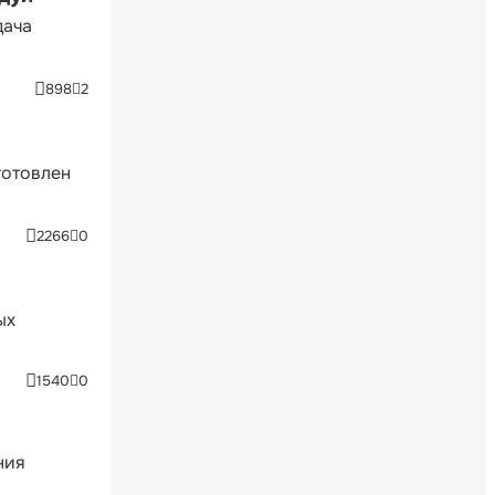
дача
898
2
готовлен
2266
0
ых
1540
0
ния