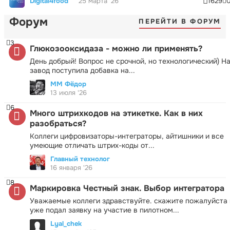
Digital4food
25 марта '26
1629
Форум
ПЕРЕЙТИ В ФОРУМ
3
Глюкозооксидаза - можно ли применять?
День добрый! Вопрос не срочной, но технологический) Н
завод поступила добавка на...
ММ Фёдор
13 июля '26
6
Много штрихкодов на этикетке. Как в них
разобраться?
Коллеги цифровизаторы-интеграторы, айтишники и все
умеющие отличать штрих-коды от...
Главный технолог
16 января '26
8
Маркировка Честный знак. Выбор интегратора
Уважаемые коллеги здравствуйте. скажите пожалуйста 
уже подал заявку на участие в пилотном...
Lyal_chek