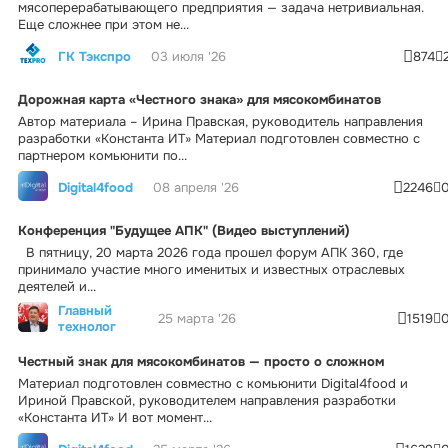
мясоперерабатывающего предприятия — задача нетривиальная.
Еще сложнее при этом не...
ГК Тэкспро
03 июля '26
874
Дорожная карта «Честного знака» для мясокомбинатов
Автор материала – Ирина Правская, руководитель направления
разработки «Константа ИТ» Материал подготовлен совместно с
партнером комьюнити по...
Digital4food
08 апреля '26
2246
Конференция "Будущее АПК" (Видео выступлений)
В пятницу, 20 марта 2026 года прошел форум АПК 360, где
принимало участие много именитых и известных отраслевых
деятелей и...
Главный
25 марта '26
1519
технолог
Честный знак для мясокомбинатов — просто о сложном
Материал подготовлен совместно с комьюнити Digital4food и
Ириной Правской, руководителем направления разработки
«Константа ИТ» И вот момент...