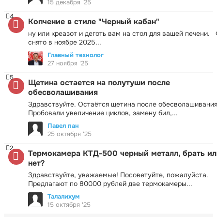
15 декабря '25
4
Копчение в стиле "Черный кабан"
ну или креазот и деготь вам на стол для вашей печени.
снято в ноябре 2025...
Главный технолог
27 ноября '25
5
Щетина остается на полутуши после
обесволашивания
Здравствуйте. Остаётся щетина после обесволашивания
Пробовали увеличение циклов, замену бил,...
Павел пан
25 октября '25
2
Термокамера КТД-500 черный металл, брать ил
нет?
Здравствуйте, уважаемые! Посоветуйте, пожалуйста.
Предлагают по 80000 рублей две термокамеры...
Талалихум
15 октября '25