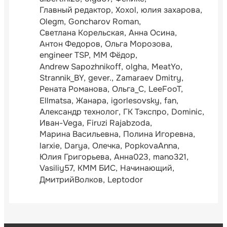
Главный редактор
Xoxol
юлия захарова
Olegm
Goncharov Roman
Светлана Корельская
Анна Осина
Антон Федоров
Ольга Морозова
engineer TSP
ММ Фёдор
Andrew Sapozhnikoff
olgha
MeatYo
Strannik_BY
gever.
Zamaraev Dmitry
Рената Романова
Ольга_С
LeeFooT
Ellmatsa
Жанара
igorlesovsky
fan
Александр технолог
ГК Тэкспро
Dominic
Иван-Vega
Firuzi Rajabzoda
Марина Васильевна
Полина Игоревна
larxie
Darya
Олечка
PopkovaAnna
Юлия Григорьева
Анна023
mano321
Vasiliy57
КММ БИС
Начинающий
ДмитрийВолков
Leptodor