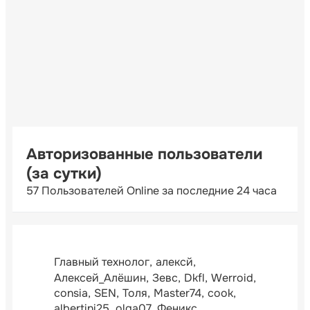
Авторизованные пользователи
(за сутки)
57 Пользователей Online за последние 24 часа
Главный технолог
алексй
Алексей_Алёшин
Зевс
Dkfl
Werroid
consia
SEN
Толя
Master74
cook
albertini25
olga07
Феникс