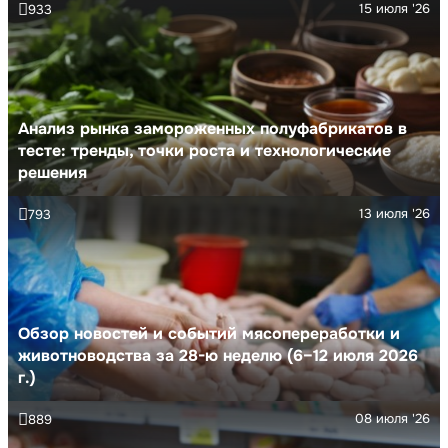
15 июля '26
933
Анализ рынка замороженных полуфабрикатов в
тесте: тренды, точки роста и технологические
решения
13 июля '26
793
Обзор новостей и событий мясопереработки и
животноводства за 28-ю неделю (6–12 июля 2026
г.)
08 июля '26
889