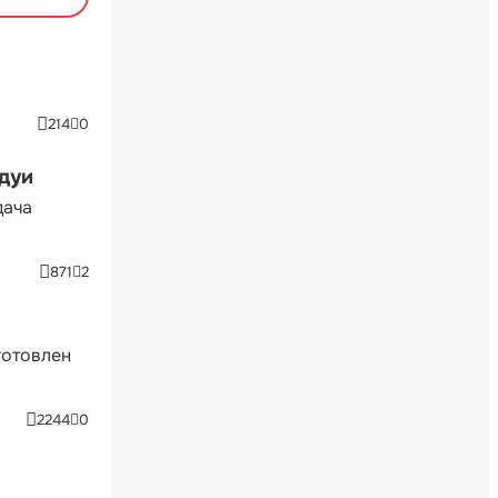
214
0
ндуи
дача
871
2
готовлен
2244
0