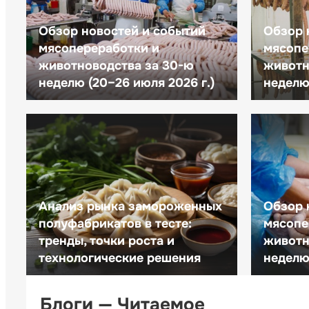
Обзор новостей и событий
Обзор 
мясопереработки и
мясопе
животноводства за 30-ю
животн
неделю (20–26 июля 2026 г.)
неделю 
Анализ рынка замороженных
Обзор 
полуфабрикатов в тесте:
мясопе
тренды, точки роста и
животн
технологические решения
неделю 
Блоги — Читаемое