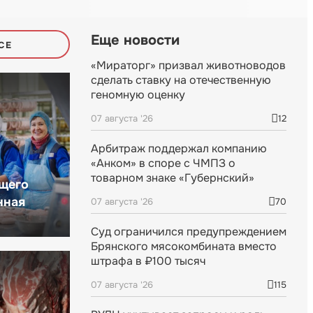
Еще новости
СЕ
«Мираторг» призвал животноводов
сделать ставку на отечественную
геномную оценку
07 августа '26
12
Арбитраж поддержал компанию
«Анком» в споре с ЧМПЗ о
товарном знаке «Губернский»
щего
нная
07 августа '26
70
Суд ограничился предупреждением
Брянского мясокомбината вместо
штрафа в ₽100 тысяч
07 августа '26
115