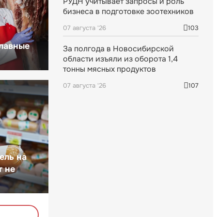
РУДН учитывает запросы и роль
бизнеса в подготовке зоотехников
07 августа '26
103
главные
За полгода в Новосибирской
области изъяли из оборота 1,4
тонны мясных продуктов
07 августа '26
107
ель на
т не