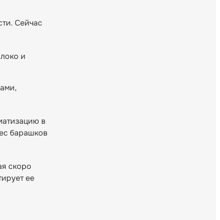
сти. Сейчас
олоко и
ами,
матизацию в
вес барашков
ая скоро
тирует ее