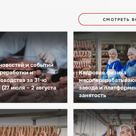
СМОТРЕТЬ В
новостей и событий
реработки и
Кадровая физика
оводства за 31-ю
мясоперерабатываю
(27 июля – 2 августа
завода и платформе
)
занятость