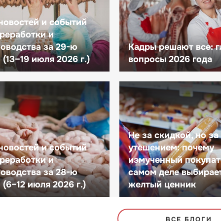
новостей и событий
реработки и
оводства за 29-ю
Кадры решают все: 
(13–19 июля 2026 г.)
вопросы 2026 года
Не за скидкой, но за
новостей и событий
утешением: почему
реработки и
измученный покупат
оводства за 28-ю
самом деле выбирае
(6–12 июля 2026 г.)
желтый ценник
ВСЕ БЛОГИ