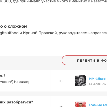
К 360, где принимало участие много именитых и известн
то о сложном
gital4food и Ириной Правской, руководителем направле
ПЕРЕЙТИ В Ф
ть?
ММ Фёдор
3
ический) На завод
13 июля '26
них разобраться?
Главный те