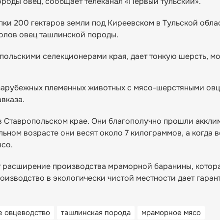
оды овец, сообщает телеканал «Первый тульский».
пки 200 гектаров земли под Киреевском в Тульской обла
голов овец ташлинской породы.
польскими селекционерами края, дает тонкую шерсть, м
 зарубежных племенных животных с мясо-шерстяными овц
вказа.
в Ставропольском крае. Они благополучно прошли аккли
ельном возрасте они весят около 7 килограммов, а когда 
ясо.
т расширение производства мраморной баранины, котор
оизводство в экологически чистой местности дает гаран
е овцеводство
ташлинская порода
мраморное мясо