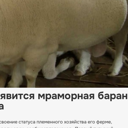
оявится мраморная бара
а
воение статуса племенного хозяйства его ферме,