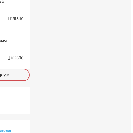
ых
1518
0
ния
1626
0
ОРУМ
хнолог