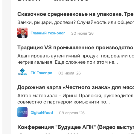
Сказочное средневековье на упаковке. Тр
Замки, рыцари, доспехи? Случайность или общео
Главный технолог
30 июля '26
Традиция VS промышленное производство: 
Адаптировать аутентичный продукт под реалии 
нетривиальная. Еще сложнее при этом не...
ГК Тэкспро
03 июля '26
Дорожная карта «Честного знака» для мя
Автор материала – Ирина Правская, руководител
совместно с партнером комьюнити по...
Digital4food
08 апреля '26
Конференция "Будущее АПК" (Видео высту