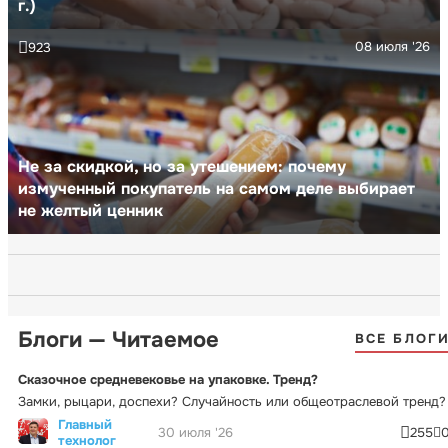
г.)
08 июля '26
923
Не за скидкой, но за утешением: почему
измученный покупатель на самом деле выбирает
не желтый ценник
Блоги — Читаемое
ВСЕ БЛОГ
Сказочное средневековье на упаковке. Тренд?
Замки, рыцари, доспехи? Случайность или общеотраслевой тренд?
Главный
30 июля '26
255
технолог