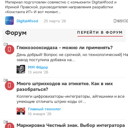
Материал подготовлен совместно с комьюнити Digital4food и
Ириной Правской, руководителем направления разработки
«Константа ИТ» И вот момент...
Digital4food
25 марта '26
1651
Форум
ПЕРЕЙТИ В ФОРУМ
3
Глюкозооксидаза - можно ли применять?
День добрый! Вопрос не срочной, но технологический) Н
завод поступила добавка на...
ММ Фёдор
13 июля '26
6
Много штрихкодов на этикетке. Как в них
разобраться?
Коллеги цифровизаторы-интеграторы, айтишники и все
умеющие отличать штрих-коды от...
Главный технолог
16 января '26
8
Маркировка Честный знак. Выбор интегратора