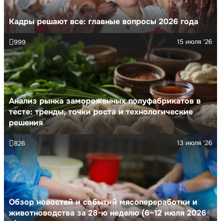
Кадры решают все: главные вопросы 2026 года
15 июля '26
999
Анализ рынка замороженных полуфабрикатов в
тесте: тренды, точки роста и технологические
решения
13 июля '26
826
Обзор новостей и событий мясопереработки и
животноводства за 28-ю неделю (6–12 июля 2026