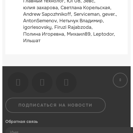
Главный технолог
ЮГ08
Зевс
юлия захарова
Светлана Корельская
Andrew Sapozhnikoff
Serviceman
gever.
AntonSemenov
Нетычук Владимир
igorlesovsky
Firuzi Rajabzoda
Полина Игоревна
Михаил89
Leptodor
Ильшат
ПОДПИСАТЬСЯ НА НОВОСТИ
Обратная связь