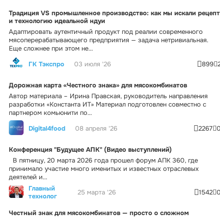
Традиция VS промышленное производство: как мы искали рецепт
и технологию идеальной ндуи
Адаптировать аутентичный продукт под реалии современного
мясоперерабатывающего предприятия — задача нетривиальная.
Еще сложнее при этом не...
ГК Тэкспро
03 июля '26
899
Дорожная карта «Честного знака» для мясокомбинатов
Автор материала – Ирина Правская, руководитель направления
разработки «Константа ИТ» Материал подготовлен совместно с
партнером комьюнити по...
Digital4food
08 апреля '26
2267
Конференция "Будущее АПК" (Видео выступлений)
В пятницу, 20 марта 2026 года прошел форум АПК 360, где
принимало участие много именитых и известных отраслевых
деятелей и...
Главный
25 марта '26
1542
технолог
Честный знак для мясокомбинатов — просто о сложном