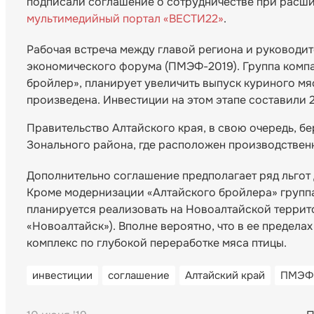
подписали соглашение о сотрудничестве при расш
мультимедийный портал «ВЕСТИ22»
.
Рабочая встреча между главой региона и руководи
экономического форума (ПМЭФ-2019). Группа компа
бройлер», планирует увеличить выпуск куриного мя
произведена. Инвестиции на этом этапе составили 
Правительство Алтайского края, в свою очередь, б
Зонального района, где расположен производствен
Дополнительно соглашение предполагает ряд льгот 
Кроме модернизации «Алтайского бройлера» группа
планируется реализовать на Новоалтайской терри
«Новоалтайск»). Вполне вероятно, что в ее предел
комплекс по глубокой переработке мяса птицы.
инвестиции
соглашение
Алтайский край
ПМЭФ