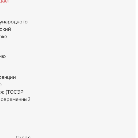
щает
дународного
йский
уже
тию
еренции
е
я: (ТОСЭР
 современный