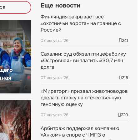
Еще новости
СЕ
Финляндия закрывает все
«охотничьи ворота» на границе с
Россией
07 августа '26
241
Сахалин: суд обязал птицефабрику
«Островная» выплатить ₽30,7 млн
долга
щего
нная
07 августа '26
215
«Мираторг» призвал животноводов
сделать ставку на отечественную
геномную оценку
07 августа '26
220
Арбитраж поддержал компанию
«Анком» в споре с ЧМПЗ о