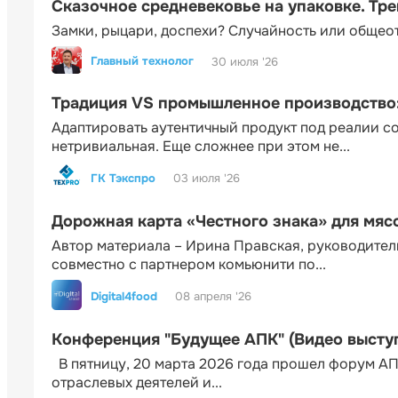
Сказочное средневековье на упаковке. Тр
Замки, рыцари, доспехи? Случайность или общео
Главный технолог
30 июля '26
Традиция VS промышленное производство: 
Адаптировать аутентичный продукт под реалии 
нетривиальная. Еще сложнее при этом не...
ГК Тэкспро
03 июля '26
Дорожная карта «Честного знака» для мя
Автор материала – Ирина Правская, руководител
совместно с партнером комьюнити по...
Digital4food
08 апреля '26
Конференция "Будущее АПК" (Видео высту
В пятницу, 20 марта 2026 года прошел форум АП
отраслевых деятелей и...