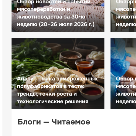
Обзор новостей и событий
Обзор 
мясопереработки и
мясопе
животноводства за 30-ю
животн
неделю (20–26 июля 2026 г.)
неделю 
Анализ рынка замороженных
Обзор 
полуфабрикатов в тесте:
мясопе
тренды, точки роста и
животн
технологические решения
неделю 
Блоги — Читаемое