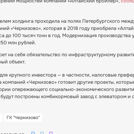
ирении мощностей компании «Алтайский бройлер»,
сооб
телем холдинга проходила на полях Петербургского меж
ний «Черкизово», которая в 2018 году приобрела «Алта
са до 100 тысяч тонн в год. Модернизация производства 
250 млн рублей.
ерет на себя обязательство по инфраструктурному разви
ный объект.
для крупного инвестора — в частности, налоговые преф
 компаний «Черкизово» готовит другие проекты, которы
тории опережающего социально-экономического развити
ах будут построены комбикормовый завод с элеватором и
ГК "Черкизово"