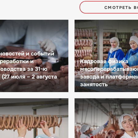
СМОТРЕТЬ В
новостей и событий
реработки и
Кадровая физика
оводства за 31-ю
мясоперерабатываю
(27 июля – 2 августа
завода и платформе
)
занятость