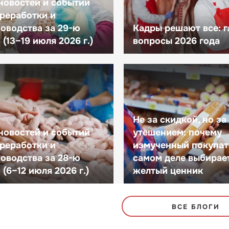
новостей и событий
реработки и
оводства за 29-ю
Кадры решают все: 
(13–19 июля 2026 г.)
вопросы 2026 года
Не за скидкой, но за
новостей и событий
утешением: почему
реработки и
измученный покупат
оводства за 28-ю
самом деле выбирае
(6–12 июля 2026 г.)
желтый ценник
ВСЕ БЛОГИ