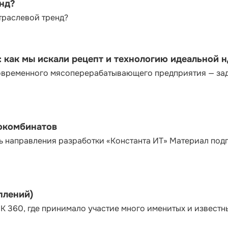
енд?
траслевой тренд?
как мы искали рецепт и технологию идеальной 
современного мясоперерабатывающего предприятия — за
сокомбинатов
ь направления разработки «Константа ИТ» Материал под
плений)
К 360, где принимало участие много именитых и известн