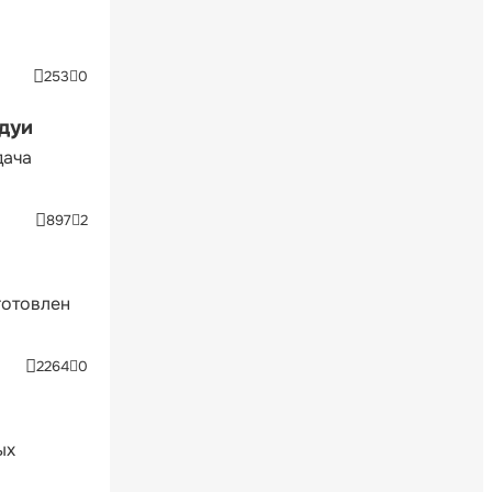
253
0
ндуи
дача
897
2
готовлен
2264
0
ых