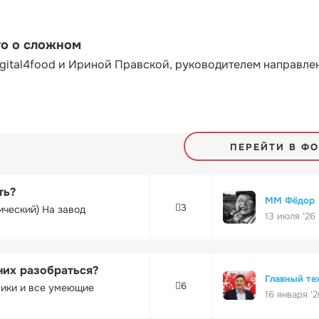
то о сложном
gital4food и Ириной Правской, руководителем направле
ПЕРЕЙТИ В Ф
ть?
ММ Фёдор
3
ический) На завод
13 июля '26
них разобраться?
Главный те
6
ники и все умеющие
16 января '2