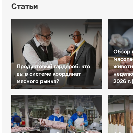
Статьи
Обзор 
мясопе
Продуктовый гардероб: кто
животн
вы в системе координат
неделю 
мясного рынка?
2026 г.