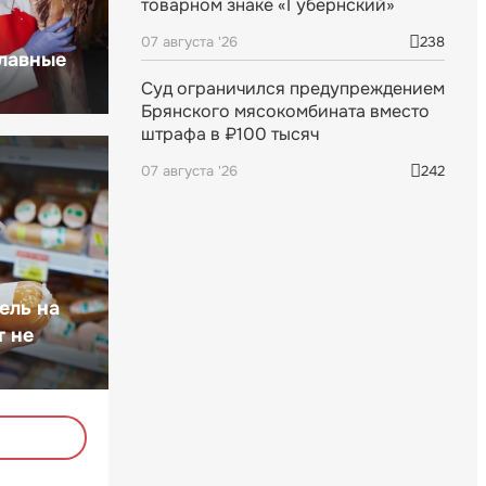
товарном знаке «Губернский»
07 августа '26
238
главные
Суд ограничился предупреждением
Брянского мясокомбината вместо
штрафа в ₽100 тысяч
07 августа '26
242
ель на
т не