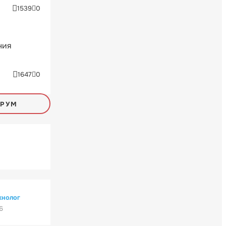
1539
0
ния
1647
0
ОРУМ
хнолог
6