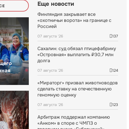
Еще новости
СЕ
Финляндия закрывает все
«охотничьи ворота» на границе с
Россией
07 августа '26
137
Сахалин: суд обязал птицефабрику
«Островная» выплатить ₽30,7 млн
долга
щего
нная
07 августа '26
124
«Мираторг» призвал животноводов
сделать ставку на отечественную
геномную оценку
07 августа '26
123
Арбитраж поддержал компанию
«Анком» в споре с ЧМПЗ о