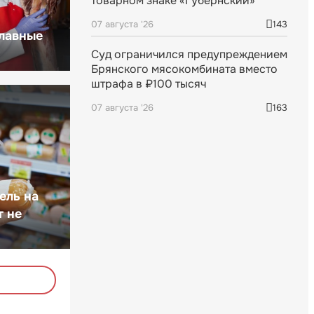
товарном знаке «Губернский»
07 августа '26
143
главные
Суд ограничился предупреждением
Брянского мясокомбината вместо
штрафа в ₽100 тысяч
07 августа '26
163
ель на
т не