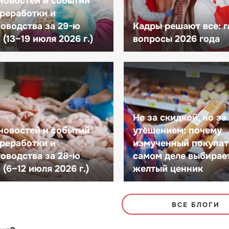
новостей и событий
реработки и
оводства за 29-ю
Кадры решают все: 
(13–19 июля 2026 г.)
вопросы 2026 года
Не за скидкой, но за
новостей и событий
утешением: почему
реработки и
измученный покупат
оводства за 28-ю
самом деле выбирае
(6–12 июля 2026 г.)
желтый ценник
ВСЕ БЛОГИ