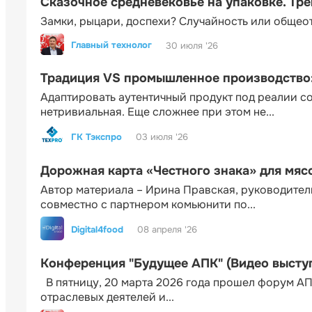
Сказочное средневековье на упаковке. Тр
Замки, рыцари, доспехи? Случайность или общео
Главный технолог
30 июля '26
Традиция VS промышленное производство: 
Адаптировать аутентичный продукт под реалии 
нетривиальная. Еще сложнее при этом не...
ГК Тэкспро
03 июля '26
Дорожная карта «Честного знака» для мя
Автор материала – Ирина Правская, руководител
совместно с партнером комьюнити по...
Digital4food
08 апреля '26
Конференция "Будущее АПК" (Видео высту
В пятницу, 20 марта 2026 года прошел форум АП
отраслевых деятелей и...