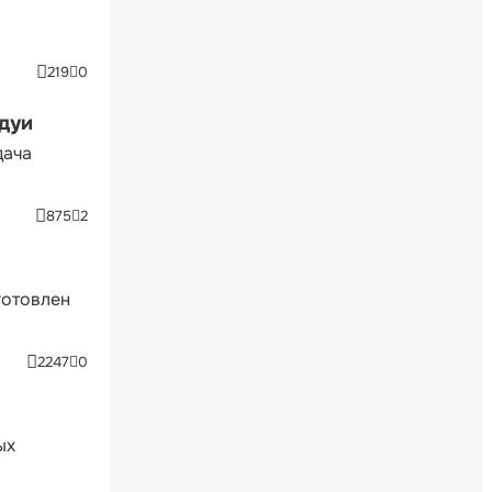
219
0
ндуи
дача
875
2
готовлен
2247
0
ых