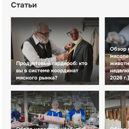
Статьи
Обзор 
мясопе
Продуктовый гардероб: кто
животн
вы в системе координат
неделю 
мясного рынка?
2026 г.