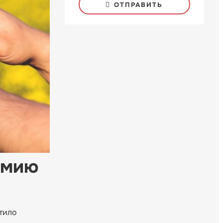
ОТПРАВИТЬ
емию
тило