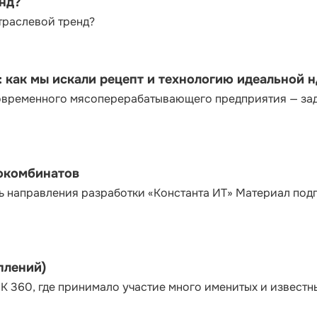
енд?
траслевой тренд?
как мы искали рецепт и технологию идеальной 
современного мясоперерабатывающего предприятия — за
сокомбинатов
ь направления разработки «Константа ИТ» Материал под
плений)
К 360, где принимало участие много именитых и известн