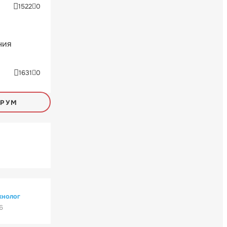
1522
0
ния
1631
0
ОРУМ
хнолог
6