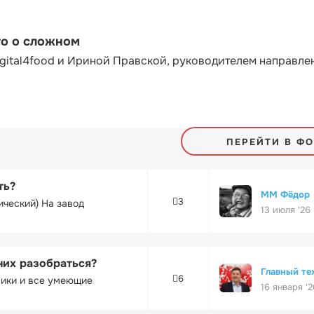
то о сложном
gital4food и Ириной Правской, руководителем направле
ПЕРЕЙТИ В Ф
ть?
ММ Фёдор
3
ический) На завод
13 июля '26
них разобраться?
Главный те
6
ники и все умеющие
16 января '2