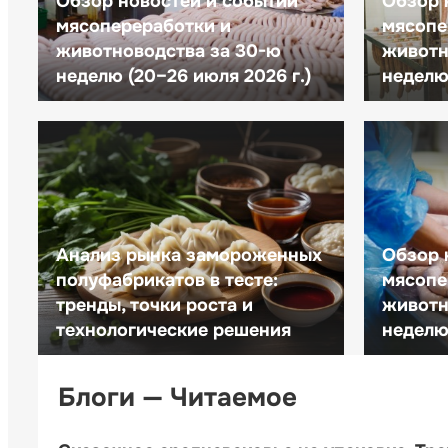
Обзор новостей и событий
Обзор 
мясопереработки и
мясопе
животноводства за 30-ю
животн
неделю (20–26 июля 2026 г.)
неделю 
Анализ рынка замороженных
Обзор 
полуфабрикатов в тесте:
мясопе
тренды, точки роста и
животн
технологические решения
неделю 
Блоги — Читаемое