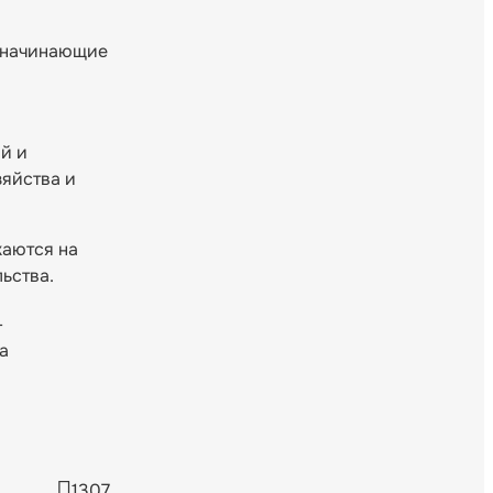
е начинающие
й и
зяйства и
жаются на
ьства.
-
а
1307