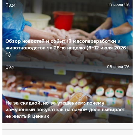
13 июля '26
824
Обзор новостей и событий мясопереработки и
животноводства за 28-ю неделю (6–12 июля 2026
г.)
08 июля '26
921
Не за скидкой, но за утешением: почему
измученный покупатель на самом деле выбирает
не желтый ценник