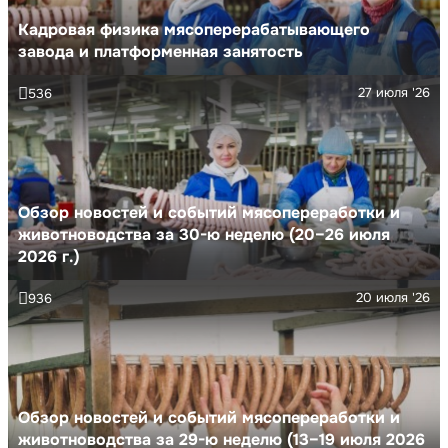
Кадровая физика мясоперерабатывающего
завода и платформенная занятость
27 июля '26
536
Обзор новостей и событий мясопереработки и
животноводства за 30-ю неделю (20–26 июля
2026 г.)
20 июля '26
936
Обзор новостей и событий мясопереработки и
животноводства за 29-ю неделю (13–19 июля 2026