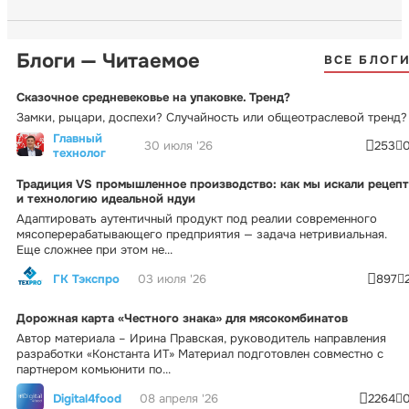
Блоги — Читаемое
ВСЕ БЛОГ
Сказочное средневековье на упаковке. Тренд?
Замки, рыцари, доспехи? Случайность или общеотраслевой тренд?
Главный
30 июля '26
253
технолог
Традиция VS промышленное производство: как мы искали рецепт
и технологию идеальной ндуи
Адаптировать аутентичный продукт под реалии современного
мясоперерабатывающего предприятия — задача нетривиальная.
Еще сложнее при этом не...
ГК Тэкспро
03 июля '26
897
Дорожная карта «Честного знака» для мясокомбинатов
Автор материала – Ирина Правская, руководитель направления
разработки «Константа ИТ» Материал подготовлен совместно с
партнером комьюнити по...
Digital4food
08 апреля '26
2264