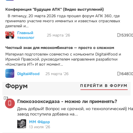
Конференция "Будущее АПК" (Видео выступлений)
В пятницу, 20 марта 2026 года прошел форум АПК 360, где
принимало участие много именитых и известных отраслевых
деятелей и...
Главный
25 марта '26
1539
технолог
Честный знак для мясокомбинатов — просто о сложном
Материал подготовлен совместно с комьюнити Digital4food и
Ириной Правской, руководителем направления разработки
«Константа ИТ» И вот момент...
Digital4food
25 марта '26
1648
Форум
ПЕРЕЙТИ В ФОРУМ
3
Глюкозооксидаза - можно ли применять?
День добрый! Вопрос не срочной, но технологический) Н
завод поступила добавка на...
ММ Фёдор
13 июля '26