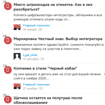
6
Много штрихкодов на этикетке. Как в них
разобраться?
Коллеги цифровизаторы-интеграторы, айтишники и все
умеющие отличать штрих-коды от...
Главный технолог
16 января '26
8
Маркировка Честный знак. Выбор интегратора
Уважаемые коллеги здравствуйте. скажите пожалуйста 
уже подал заявку на участие в пилотном...
Lyal_chek
15 декабря '25
4
Копчение в стиле "Черный кабан"
ну или креазот и деготь вам на стол для вашей печени.
снято в ноябре 2025...
Главный технолог
27 ноября '25
5
Щетина остается на полутуши после
обесволашивания