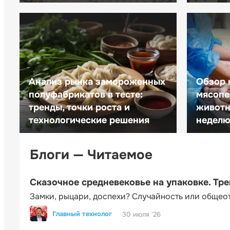
Анализ рынка замороженных
Обзор 
полуфабрикатов в тесте:
мясопе
тренды, точки роста и
животн
технологические решения
неделю 
Блоги — Читаемое
Сказочное средневековье на упаковке. Тр
Замки, рыцари, доспехи? Случайность или общео
Главный технолог
30 июля '26