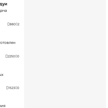
ндуи
дача
880
2
готовлен
2250
0
ых
1523
0
ния