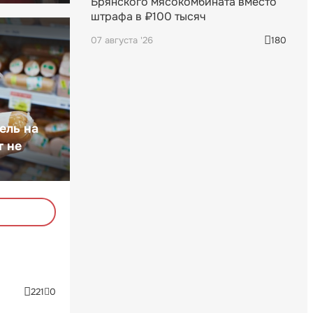
Брянского мясокомбината вместо
штрафа в ₽100 тысяч
07 августа '26
180
ель на
т не
221
0