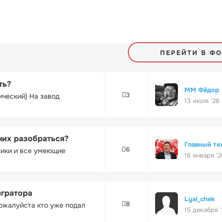
ПЕРЕЙТИ В Ф
ть?
ММ Фёдор
3
ический) На завод
13 июля '26
них разобраться?
Главный те
6
ники и все умеющие
16 января '2
егратора
Lyal_chek
8
ожалуйста кто уже подал
15 декабря 