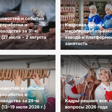
новостей и событий
реработки и
Кадровая физика
оводства за 31-ю
мясоперерабатываю
(27 июля – 2 августа
завода и платформе
)
занятость
новостей и событий
реработки и
оводства за 29-ю
Кадры решают все: 
(13–19 июля 2026 г.)
вопросы 2026 года