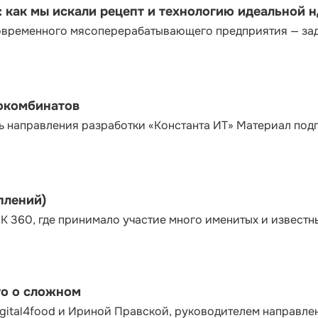
как мы искали рецепт и технологию идеальной 
современного мясоперерабатывающего предприятия — за
сокомбинатов
ь направления разработки «Константа ИТ» Материал под
плений)
К 360, где принимало участие много именитых и известн
то о сложном
gital4food и Ириной Правской, руководителем направле