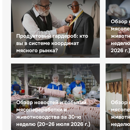
Обзор 
мясопе
Продуктовый гардероб: кто
животн
вы в системе координат
неделю 
мясного рынка?
2026 г.
Обзор новостей и событий
Обзор 
мясопереработки и
мясопе
животноводства за 30-ю
животн
неделю (20–26 июля 2026 г.)
неделю 