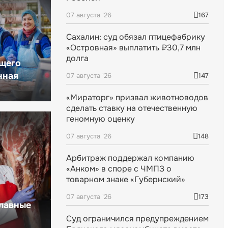
07 августа '26
167
Сахалин: суд обязал птицефабрику
«Островная» выплатить ₽30,7 млн
долга
щего
нная
07 августа '26
147
«Мираторг» призвал животноводов
сделать ставку на отечественную
геномную оценку
07 августа '26
148
Арбитраж поддержал компанию
«Анком» в споре с ЧМПЗ о
товарном знаке «Губернский»
07 августа '26
173
главные
Суд ограничился предупреждением