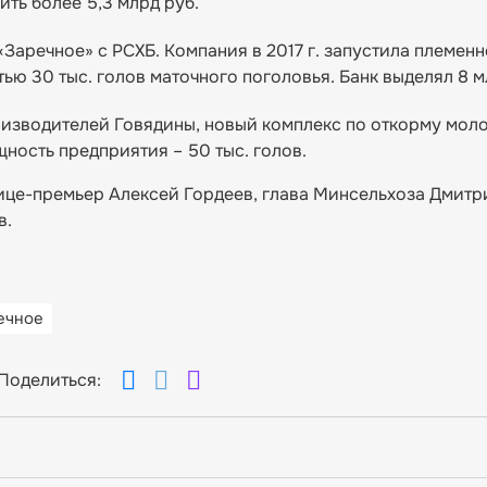
ть более 5,3 млрд руб.
Заречное» с РСХБ. Компания в 2017 г. запустила племен
ю 30 тыс. голов маточного поголовья. Банк выделял 8 м
изводителей Говядины, новый комплекс по откорму мол
щность предприятия – 50 тыс. голов.
це-премьер Алексей Гордеев, глава Минсельхоза Дмит
в.
ечное
Поделиться: