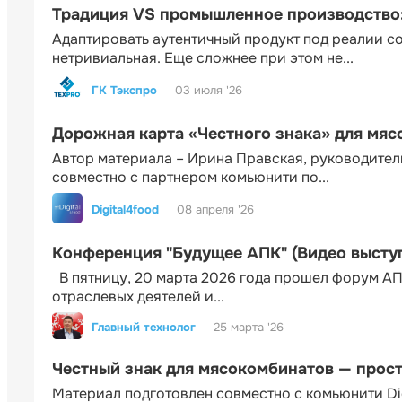
Традиция VS промышленное производство: 
Адаптировать аутентичный продукт под реалии 
нетривиальная. Еще сложнее при этом не...
ГК Тэкспро
03 июля '26
Дорожная карта «Честного знака» для мя
Автор материала – Ирина Правская, руководител
совместно с партнером комьюнити по...
Digital4food
08 апреля '26
Конференция "Будущее АПК" (Видео высту
В пятницу, 20 марта 2026 года прошел форум АП
отраслевых деятелей и...
Главный технолог
25 марта '26
Честный знак для мясокомбинатов — прос
Материал подготовлен совместно с комьюнити Di