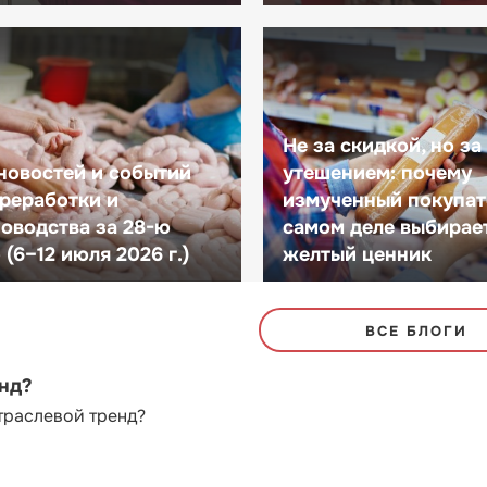
Не за скидкой, но за
новостей и событий
утешением: почему
реработки и
измученный покупат
оводства за 28-ю
самом деле выбирае
(6–12 июля 2026 г.)
желтый ценник
ВСЕ БЛОГИ
енд?
траслевой тренд?