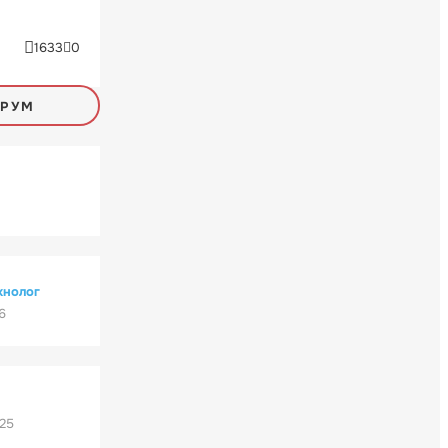
1633
0
ОРУМ
хнолог
6
'25