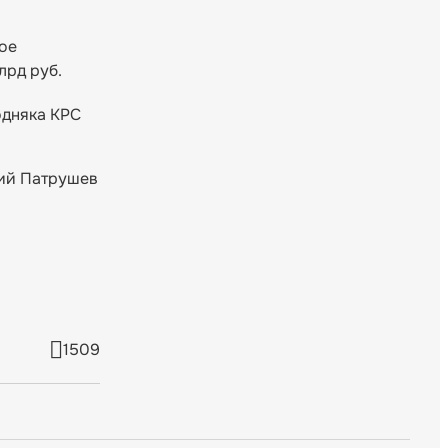
ное
лрд руб.
одняка КРС
рий Патрушев
1509