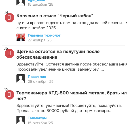
15 декабря '25
4
Копчение в стиле "Черный кабан"
ну или креазот и деготь вам на стол для вашей печени.
снято в ноябре 2025...
Главный технолог
27 ноября '25
5
Щетина остается на полутуши после
обесволашивания
Здравствуйте. Остаётся щетина после обесволашивания
Пробовали увеличение циклов, замену бил,...
Павел пан
25 октября '25
2
Термокамера КТД-500 черный металл, брать ил
нет?
Здравствуйте, уважаемые! Посоветуйте, пожалуйста.
Предлагают по 80000 рублей две термокамеры...
Талалихум
15 октября '25