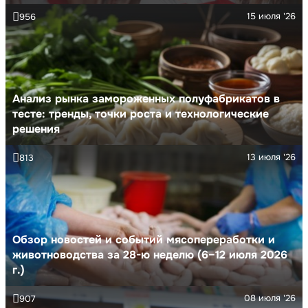
15 июля '26
956
Анализ рынка замороженных полуфабрикатов в
тесте: тренды, точки роста и технологические
решения
13 июля '26
813
Обзор новостей и событий мясопереработки и
животноводства за 28-ю неделю (6–12 июля 2026
г.)
08 июля '26
907