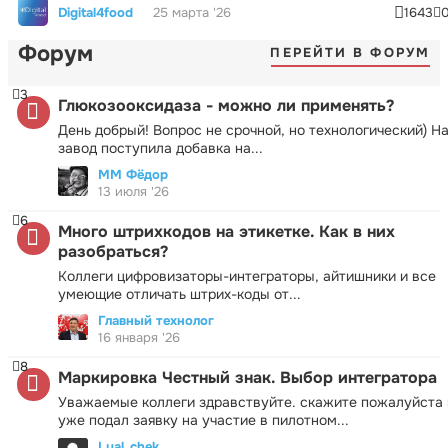
Digital4food
25 марта '26
1643
Форум
ПЕРЕЙТИ В ФОРУМ
3
Глюкозооксидаза - можно ли применять?
День добрый! Вопрос не срочной, но технологический) Н
завод поступила добавка на...
ММ Фёдор
13 июля '26
6
Много штрихкодов на этикетке. Как в них
разобраться?
Коллеги цифровизаторы-интеграторы, айтишники и все
умеющие отличать штрих-коды от...
Главный технолог
16 января '26
8
Маркировка Честный знак. Выбор интегратора
Уважаемые коллеги здравствуйте. скажите пожалуйста 
уже подал заявку на участие в пилотном...
Lyal_chek