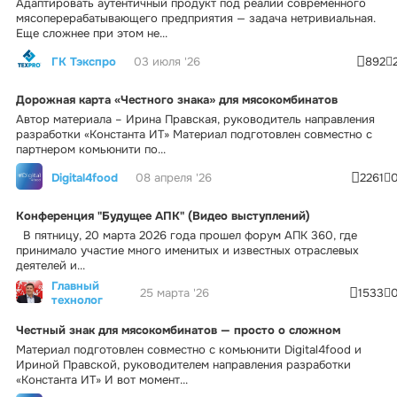
Адаптировать аутентичный продукт под реалии современного
мясоперерабатывающего предприятия — задача нетривиальная.
Еще сложнее при этом не...
ГК Тэкспро
03 июля '26
892
Дорожная карта «Честного знака» для мясокомбинатов
Автор материала – Ирина Правская, руководитель направления
разработки «Константа ИТ» Материал подготовлен совместно с
партнером комьюнити по...
Digital4food
08 апреля '26
2261
Конференция "Будущее АПК" (Видео выступлений)
В пятницу, 20 марта 2026 года прошел форум АПК 360, где
принимало участие много именитых и известных отраслевых
деятелей и...
Главный
25 марта '26
1533
технолог
Честный знак для мясокомбинатов — просто о сложном
Материал подготовлен совместно с комьюнити Digital4food и
Ириной Правской, руководителем направления разработки
«Константа ИТ» И вот момент...