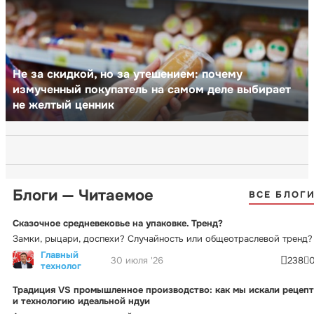
Не за скидкой, но за утешением: почему
измученный покупатель на самом деле выбирает
не желтый ценник
Блоги — Читаемое
ВСЕ БЛОГ
Сказочное средневековье на упаковке. Тренд?
Замки, рыцари, доспехи? Случайность или общеотраслевой тренд?
Главный
30 июля '26
238
технолог
Традиция VS промышленное производство: как мы искали рецепт
и технологию идеальной ндуи