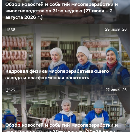
Обзор новостей и событий мясопереработки и
животноводства за 31-ю неделю (27 июля – 2
августа 2026 г.)
29 июля '26
538
Кадровая физика мясоперерабатывающего
завода и платформенная занятость
27 июля '26
525
Обзор новостей и событий мясопереработки и
животноводства за 30-ю неделю (20–26 июля