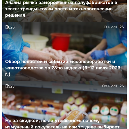
Анализ рынка замороженных полуфабрикатов в
тесте: тренды, точки роста и технологические
решения
13 июля '26
826
Обзор новостей и событий мясопереработки и
животноводства за 28-ю неделю (6–12 июля 2026
г.)
08 июля '26
923
Не за скидкой, но за утешением: почему
измученный покупатель на самом деле выбирает