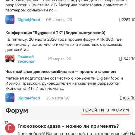
разработки «Константа ИТ» Материал подготовлен совместно с
партнером комьюнити по...
Digital4food
08 апреля '26
2267
Конференция "Будущее АПК" (Видео выступлений)
В пятницу, 20 марта 2026 года прошел форум АПК 360, где
принимало участие много именитых и известных отраслевых
деятелей и...
Главный
25 марта '26
1542
технолог
Честный знак для мясокомбинатов — просто о сложном
Материал подготовлен совместно с комьюнити Digital4food и
Ириной Правской, руководителем направления разработки
«Константа ИТ» И вот момент...
Digital4food
25 марта '26
1651
Форум
ПЕРЕЙТИ В ФОРУМ
3
Глюкозооксидаза - можно ли применять?
День добрый! Вопрос не срочной, но технологический) Н