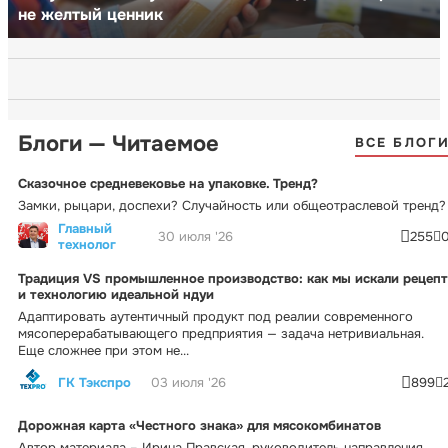
не желтый ценник
Блоги — Читаемое
ВСЕ БЛОГ
Сказочное средневековье на упаковке. Тренд?
Замки, рыцари, доспехи? Случайность или общеотраслевой тренд?
Главный
30 июля '26
255
технолог
Традиция VS промышленное производство: как мы искали рецепт
и технологию идеальной ндуи
Адаптировать аутентичный продукт под реалии современного
мясоперерабатывающего предприятия — задача нетривиальная.
Еще сложнее при этом не...
ГК Тэкспро
03 июля '26
899
Дорожная карта «Честного знака» для мясокомбинатов
Автор материала – Ирина Правская, руководитель направления