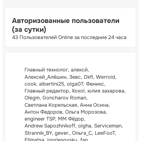
Авторизованные пользователи
(за сутки)
43 Пользователей Online за последние 24 часа
Главный технолог
алексй
Алексей_Алёшин
Зевс
Dkfl
Werroid
cook
albertini25
olga07
Феникс
Главный редактор
Xoxol
юлия захарова
Olegm
Goncharov Roman
Светлана Корельская
Анна Осина
Антон Федоров
Ольга Морозова
engineer TSP
ММ Фёдор
Andrew Sapozhnikoff
olgha
Serviceman
Strannik_BY
gever.
Ольга_С
LeeFooT
Ellmatsa
igorlesovsky
fan