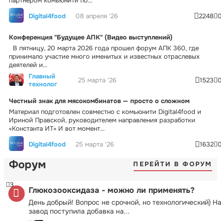
партнером комьюнити по...
Digital4food
08 апреля '26
2248
Конференция "Будущее АПК" (Видео выступлений)
В пятницу, 20 марта 2026 года прошел форум АПК 360, где
принимало участие много именитых и известных отраслевых
деятелей и...
Главный
25 марта '26
1523
технолог
Честный знак для мясокомбинатов — просто о сложном
Материал подготовлен совместно с комьюнити Digital4food и
Ириной Правской, руководителем направления разработки
«Константа ИТ» И вот момент...
Digital4food
25 марта '26
1632
Форум
ПЕРЕЙТИ В ФОРУМ
3
Глюкозооксидаза - можно ли применять?
День добрый! Вопрос не срочной, но технологический) Н
завод поступила добавка на...