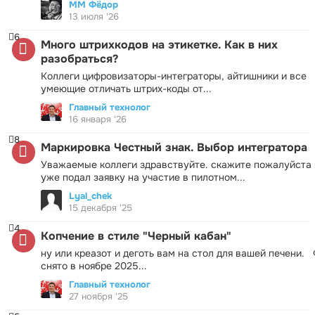
ММ Фёдор
13 июля '26
6
Много штрихкодов на этикетке. Как в них
разобраться?
Коллеги цифровизаторы-интеграторы, айтишники и все
умеющие отличать штрих-коды от...
Главный технолог
16 января '26
8
Маркировка Честный знак. Выбор интегратора
Уважаемые коллеги здравствуйте. скажите пожалуйста 
уже подал заявку на участие в пилотном...
Lyal_chek
15 декабря '25
4
Копчение в стиле "Черный кабан"
ну или креазот и деготь вам на стол для вашей печени.
снято в ноябре 2025...
Главный технолог
27 ноября '25