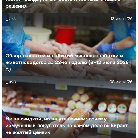
решения
13 июля '26
798
Обзор новостей и событий мясопереработки и
животноводства за 28-ю неделю (6–12 июля 2026
г.)
08 июля '26
893
Не за скидкой, но за утешением: почему
измученный покупатель на самом деле выбирает
не желтый ценник