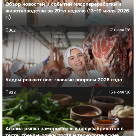
Обзор новостей и событий мясопереработки и
животноводства за 29-ю неделю (13–19 июля 2026
г.)
17 июля '26
862
Кадры решают все: главные вопросы 2026 года
15 июля '26
938
Анализ рынка замороженных полуфабрикатов в
тесте: тренды, точки роста и технологические