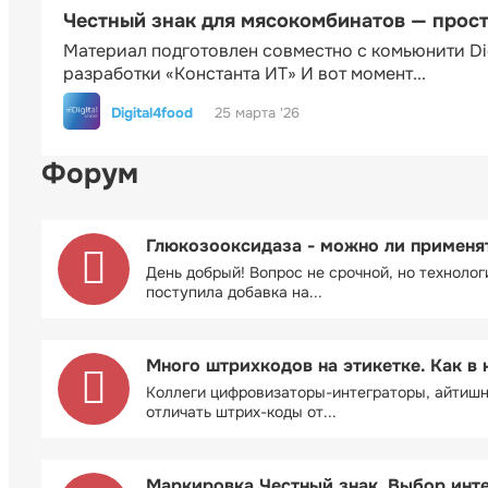
Честный знак для мясокомбинатов — прос
Материал подготовлен совместно с комьюнити Di
разработки «Константа ИТ» И вот момент...
Digital4food
25 марта '26
Форум
Глюкозооксидаза - можно ли применя
День добрый! Вопрос не срочной, но технолог
поступила добавка на...
Много штрихкодов на этикетке. Как в 
Коллеги цифровизаторы-интеграторы, айтиш
отличать штрих-коды от...
Маркировка Честный знак. Выбор инт