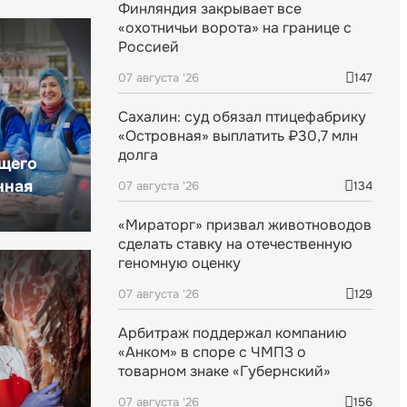
Финляндия закрывает все
«охотничьи ворота» на границе с
Россией
07 августа '26
147
Сахалин: суд обязал птицефабрику
«Островная» выплатить ₽30,7 млн
долга
щего
нная
07 августа '26
134
«Мираторг» призвал животноводов
сделать ставку на отечественную
геномную оценку
07 августа '26
129
Арбитраж поддержал компанию
«Анком» в споре с ЧМПЗ о
товарном знаке «Губернский»
07 августа '26
156