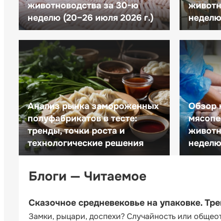
животноводства за 30-ю
животн
неделю (20–26 июля 2026 г.)
неделю 
Анализ рынка замороженных
Обзор 
полуфабрикатов в тесте:
мясопе
тренды, точки роста и
животн
технологические решения
неделю 
Блоги — Читаемое
Сказочное средневековье на упаковке. Тр
Замки, рыцари, доспехи? Случайность или общео