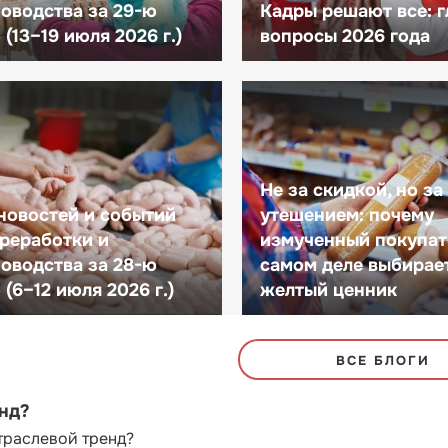
оводства за 29-ю
Кадры решают все: 
(13–19 июля 2026 г.)
вопросы 2026 года
Не за скидкой, но за
новостей и событий
утешением: почему
реработки и
измученный покупат
оводства за 28-ю
самом деле выбирае
(6–12 июля 2026 г.)
желтый ценник
ВСЕ БЛОГИ
енд?
траслевой тренд?