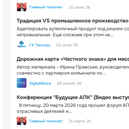
Главный технолог
30 июля '26
Традиция VS промышленное производство: 
Адаптировать аутентичный продукт под реалии 
нетривиальная. Еще сложнее при этом не...
ГК Тэкспро
03 июля '26
Дорожная карта «Честного знака» для мя
Автор материала – Ирина Правская, руководител
совместно с партнером комьюнити по...
Digital4food
08 апреля '26
Конференция "Будущее АПК" (Видео высту
В пятницу, 20 марта 2026 года прошел форум АП
отраслевых деятелей и...
Главный технолог
25 марта '26