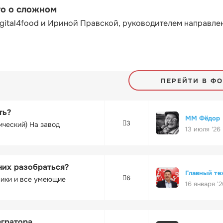
то о сложном
gital4food и Ириной Правской, руководителем направле
ПЕРЕЙТИ В Ф
ть?
ММ Фёдор
3
ический) На завод
13 июля '26
них разобраться?
Главный те
6
ники и все умеющие
16 января '2
егратора