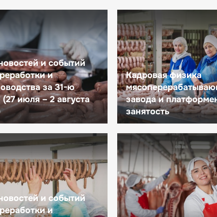
новостей и событий
реработки и
Кадровая физика
оводства за 31-ю
мясоперерабатываю
(27 июля – 2 августа
завода и платформе
)
занятость
новостей и событий
реработки и