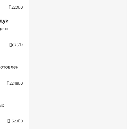
220
0
ндуи
дача
875
2
готовлен
2248
0
ых
1523
0