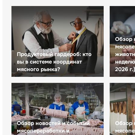
Обзор 
мясопе
Продуктовый гардероб: кто
животн
вы в системе координат
неделю 
мясного рынка?
2026 г.
Обзор новостей и событий
Обзор 
мясопереработки и
мясопе