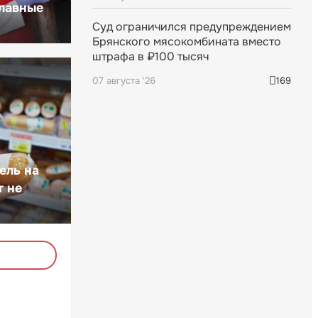
главные
Суд ограничился предупреждением
Брянского мясокомбината вместо
штрафа в ₽100 тысяч
07 августа '26
169
ель на
т не