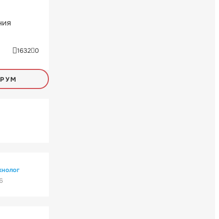
ния
1632
0
ОРУМ
хнолог
6