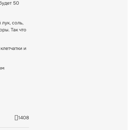
будет 50
лук, соль,
оры. Так что
клетчатки и
ем
1408