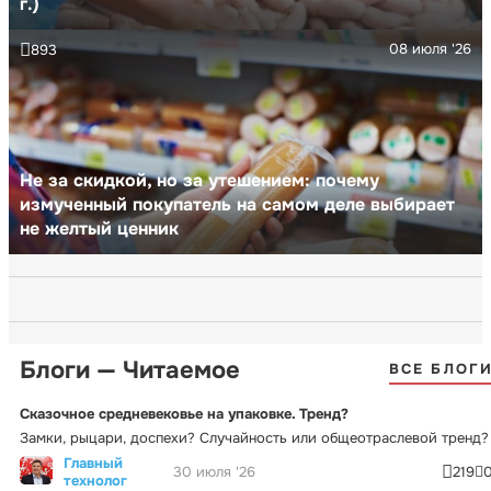
г.)
08 июля '26
893
Не за скидкой, но за утешением: почему
измученный покупатель на самом деле выбирает
не желтый ценник
Блоги — Читаемое
ВСЕ БЛОГ
Сказочное средневековье на упаковке. Тренд?
Замки, рыцари, доспехи? Случайность или общеотраслевой тренд?
Главный
30 июля '26
219
технолог