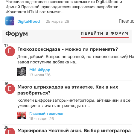
Материал подготовлен совместно с комьюнити Digital4food и
Ириной Правской, руководителем направления разработки
«Константа ИТ» И вот момент...
Digital4food
25 марта '26
1631
Форум
ПЕРЕЙТИ В ФОРУМ
3
Глюкозооксидаза - можно ли применять?
День добрый! Вопрос не срочной, но технологический) Н
завод поступила добавка на...
ММ Фёдор
13 июля '26
6
Много штрихкодов на этикетке. Как в них
разобраться?
Коллеги цифровизаторы-интеграторы, айтишники и все
умеющие отличать штрих-коды от...
Главный технолог
16 января '26
8
Маркировка Честный знак. Выбор интегратора