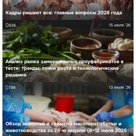
Кадры решают все: главные вопросы 2026 года
15 июля '26
936
Анализ рынка замороженных полуфабрикатов в
тесте: тренды, точки роста и технологические
решения
13 июля '26
798
Обзор новостей и событий мясопереработки и
животноводства за 28-ю неделю (6–12 июля 2026