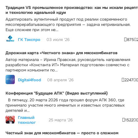
Традиция VS промышленное производство: как мы искали рецепт
и технологию идеальной ндуи
Адаптировать аутентичный продукт под реалии современного
мясоперерабатывающего предприятия — задача нетривиальная.
Еще сложнее при этом не...
ГК Тэкспро
03 июля '26
875
Дорожная карта «Честного знака» для мясокомбинатов
Автор материала – Ирина Правская, руководитель направления
разработки «Константа ИТ» Материал подготовлен совместно с
партнером комьюнити по...
Digital4food
08 апреля '26
2247
Конференция "Будущее АПК" (Видео выступлений)
В пятницу, 20 марта 2026 года прошел форум АПК 360, где
принимало участие много именитых и известных отраслевых
деятелей и...
Главный
25 марта '26
1522
технолог
Честный знак для мясокомбинатов — просто о сложном