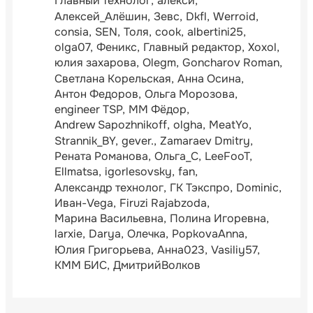
Главный технолог
алексй
Алексей_Алёшин
Зевс
Dkfl
Werroid
consia
SEN
Толя
cook
albertini25
olga07
Феникс
Главный редактор
Xoxol
юлия захарова
Olegm
Goncharov Roman
Светлана Корельская
Анна Осина
Антон Федоров
Ольга Морозова
engineer TSP
ММ Фёдор
Andrew Sapozhnikoff
olgha
MeatYo
Strannik_BY
gever.
Zamaraev Dmitry
Рената Романова
Ольга_С
LeeFooT
Ellmatsa
igorlesovsky
fan
Александр технолог
ГК Тэкспро
Dominic
Иван-Vega
Firuzi Rajabzoda
Марина Васильевна
Полина Игоревна
larxie
Darya
Олечка
PopkovaAnna
Юлия Григорьева
Анна023
Vasiliy57
КММ БИС
ДмитрийВолков