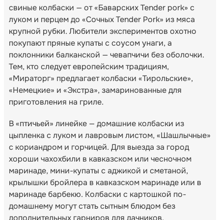
свиные колбаски — от «Баварских Tender pork» с
луком и перцем до «Сочных Tender Pork» из мяса
крупной рубки. Любители экспериментов охотно
покупают пряные купаты с соусом унаги, а
поклонники балканской — чевапчичи без оболочки.
Тем, кто следует европейским традициям,
«Мираторг» предлагает колбаски «Тирольские»,
«Немецкие» и «Экстра», замаринованные для
приготовления на гриле.
В «птичьей» линейке — домашние колбаски из
цыпленка с луком и лавровым листом, «Шашлычные»
с кориандром и горчицей. Для выезда за город
хороши чахохбили в кавказском или чесночном
маринаде, мини-купаты с аджикой и сметаной,
крылышки бройлера в кавказском маринаде или в
маринаде барбекю. Колбаски с картошкой по-
домашнему могут стать сытным блюдом без
дополнительных гарниров для дачников.