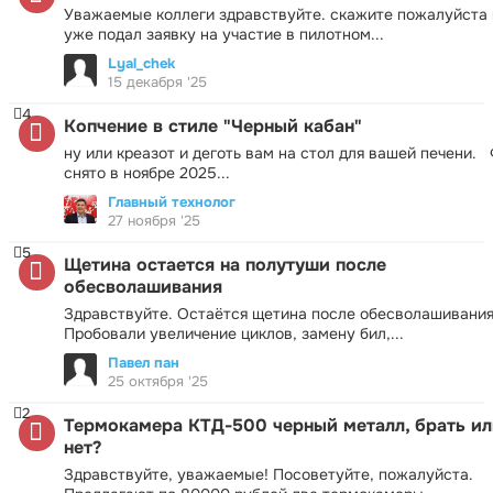
Уважаемые коллеги здравствуйте. скажите пожалуйста 
уже подал заявку на участие в пилотном...
Lyal_chek
15 декабря '25
4
Копчение в стиле "Черный кабан"
ну или креазот и деготь вам на стол для вашей печени.
снято в ноябре 2025...
Главный технолог
27 ноября '25
5
Щетина остается на полутуши после
обесволашивания
Здравствуйте. Остаётся щетина после обесволашивания
Пробовали увеличение циклов, замену бил,...
Павел пан
25 октября '25
2
Термокамера КТД-500 черный металл, брать ил
нет?
Здравствуйте, уважаемые! Посоветуйте, пожалуйста.