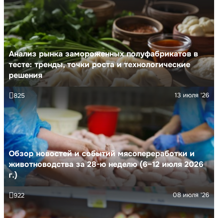
Анализ рынка замороженных полуфабрикатов в
тесте: тренды, точки роста и технологические
решения
13 июля '26
825
Обзор новостей и событий мясопереработки и
животноводства за 28-ю неделю (6–12 июля 2026
г.)
08 июля '26
922