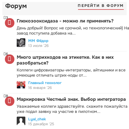
Форум
ПЕРЕЙТИ В ФОРУМ
3
Глюкозооксидаза - можно ли применять?
День добрый! Вопрос не срочной, но технологический) Н
завод поступила добавка на...
ММ Фёдор
13 июля '26
6
Много штрихкодов на этикетке. Как в них
разобраться?
Коллеги цифровизаторы-интеграторы, айтишники и все
умеющие отличать штрих-коды от...
Главный технолог
16 января '26
8
Маркировка Честный знак. Выбор интегратора
Уважаемые коллеги здравствуйте. скажите пожалуйста 
уже подал заявку на участие в пилотном...
Lyal_chek
15 декабря '25