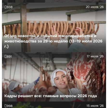
20 июля '26
938
Обзор новостей и событий мясопереработки и
животноводства за 29-ю неделю (13–19 июля 2026
г.)
17 июля '26
891
Кадры решают все: главные вопросы 2026 года
15 июля '26
998