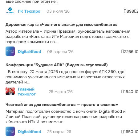
Еще сложнее при этом не...
ГК Тэкспро
03 июля '26
898
Дорожная карта «Честного знака» для мясокомбинатов
Автор материала – Ирина Правская, руководитель направления
разработки «Константа ИТ» Материал подготовлен совместно с
партнером комьюнити по...
Digital4food
08 апреля '26
2266
Конференция "Будущее АПК" (Видео выступлений)
В пятницу, 20 марта 2026 года прошел форум АПК 360, где
принимало участие много именитых и известных отраслевых
деятелей и...
Главный
25 марта '26
1540
технолог
Честный знак для мясокомбинатов — просто о сложном
Материал подготовлен совместно с комьюнити Digital4food и
Ириной Правской, руководителем направления разработки
«Константа ИТ» И вот момент...
Digital4food
25 марта '26
1650