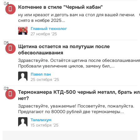
4
Копчение в стиле "Черный кабан"
ну или креазот и деготь вам на стол для вашей печени.
снято в ноябре 2025...
Главный технолог
27 ноября '25
5
Щетина остается на полутуши после
обесволашивания
Здравствуйте. Остаётся щетина после обесволашивания
Пробовали увеличение циклов, замену бил,...
Павел пан
25 октября '25
2
Термокамера КТД-500 черный металл, брать ил
нет?
Здравствуйте, уважаемые! Посоветуйте, пожалуйста.
Предлагают по 80000 рублей две термокамеры...
Талалихум
15 октября '25