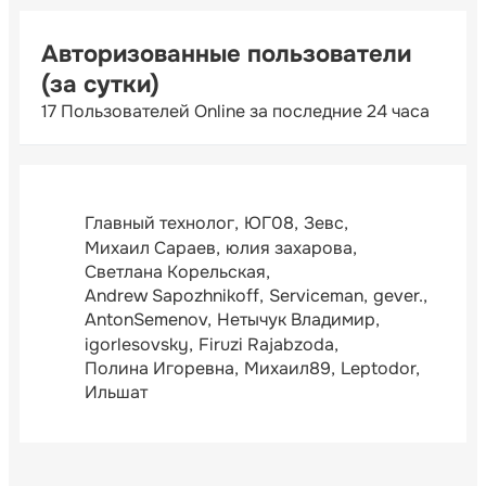
Авторизованные пользователи
(за сутки)
17 Пользователей Online за последние 24 часа
Главный технолог
ЮГ08
Зевс
Михаил Сараев
юлия захарова
Светлана Корельская
Andrew Sapozhnikoff
Serviceman
gever.
AntonSemenov
Нетычук Владимир
igorlesovsky
Firuzi Rajabzoda
Полина Игоревна
Михаил89
Leptodor
Ильшат