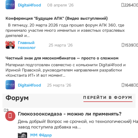
Digital4food
08 апреля '26
2264
Конференция "Будущее АПК" (Видео выступлений)
В пятницу, 20 марта 2026 года прошел форум АПК 360, где
принимало участие много именитых и известных отраслевых
деятелей и...
Главный
25 марта '26
1539
технолог
Честный знак для мясокомбинатов — просто о сложном
Материал подготовлен совместно с комьюнити Digital4food и
Ириной Правской, руководителем направления разработки
«Константа ИТ» И вот момент...
Digital4food
25 марта '26
1648
Форум
ПЕРЕЙТИ В ФОРУМ
3
Глюкозооксидаза - можно ли применять?
День добрый! Вопрос не срочной, но технологический) Н
завод поступила добавка на...
ММ Фёдор