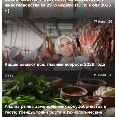
животноводства за 29-ю неделю (13–19 июля 2026
г.)
17 июля '26
891
Кадры решают все: главные вопросы 2026 года
15 июля '26
998
Анализ рынка замороженных полуфабрикатов в
тесте: тренды, точки роста и технологические