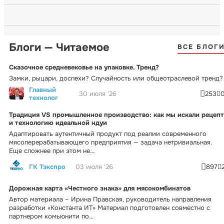
Блоги — Читаемое
ВСЕ БЛОГ
Сказочное средневековье на упаковке. Тренд?
Замки, рыцари, доспехи? Случайность или общеотраслевой тренд?
Главный
30 июля '26
253
технолог
Традиция VS промышленное производство: как мы искали рецепт
и технологию идеальной ндуи
Адаптировать аутентичный продукт под реалии современного
мясоперерабатывающего предприятия — задача нетривиальная.
Еще сложнее при этом не...
ГК Тэкспро
03 июля '26
897
Дорожная карта «Честного знака» для мясокомбинатов
Автор материала – Ирина Правская, руководитель направления
разработки «Константа ИТ» Материал подготовлен совместно с
партнером комьюнити по...