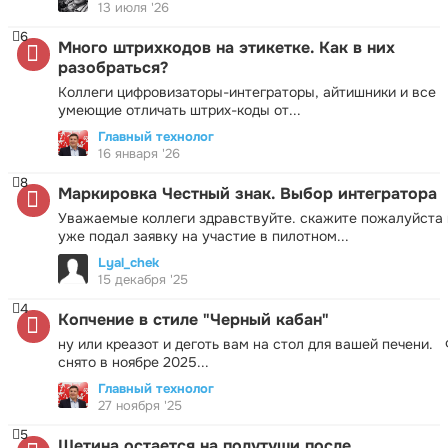
13 июля '26
6
Много штрихкодов на этикетке. Как в них
разобраться?
Коллеги цифровизаторы-интеграторы, айтишники и все
умеющие отличать штрих-коды от...
Главный технолог
16 января '26
8
Маркировка Честный знак. Выбор интегратора
Уважаемые коллеги здравствуйте. скажите пожалуйста 
уже подал заявку на участие в пилотном...
Lyal_chek
15 декабря '25
4
Копчение в стиле "Черный кабан"
ну или креазот и деготь вам на стол для вашей печени.
снято в ноябре 2025...
Главный технолог
27 ноября '25
5
Щетина остается на полутуши после