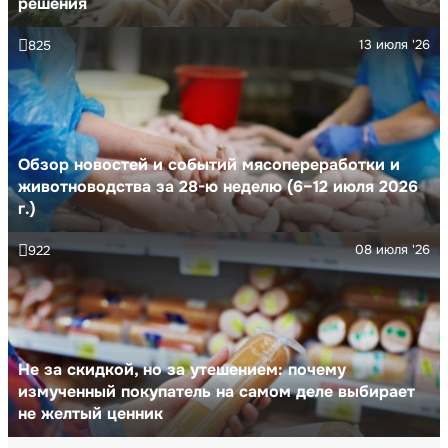
решения
13 июля '26
825
Обзор новостей и событий мясопереработки и
животноводства за 28-ю неделю (6–12 июля 2026
г.)
08 июля '26
922
Не за скидкой, но за утешением: почему
измученный покупатель на самом деле выбирает
не желтый ценник