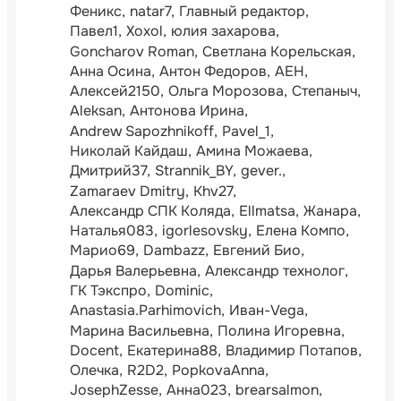
Феникс
natar7
Главный редактор
Павел1
Xoxol
юлия захарова
Goncharov Roman
Светлана Корельская
Анна Осина
Антон Федоров
АЕН
Алексей2150
Ольга Морозова
Степаныч
Aleksan
Антонова Ирина
Andrew Sapozhnikoff
Pavel_1
Николай Кайдаш
Амина Можаева
Дмитрий37
Strannik_BY
gever.
Zamaraev Dmitry
Khv27
Александр СПК Коляда
Ellmatsa
Жанара
Наталья083
igorlesovsky
Елена Компо
Марио69
Dambazz
Евгений Био
Дарья Валерьевна
Александр технолог
ГК Тэкспро
Dominic
Anastasia.Parhimovich
Иван-Vega
Марина Васильевна
Полина Игоревна
Docent
Екатерина88
Владимир Потапов
Олечка
R2D2
PopkovaAnna
JosephZesse
Анна023
brearsalmon