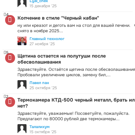
Lyal_chek
15 декабря '25
4
Копчение в стиле "Черный кабан"
ну или креазот и деготь вам на стол для вашей печени.
снято в ноябре 2025...
Главный технолог
27 ноября '25
5
Щетина остается на полутуши после
обесволашивания
Здравствуйте. Остаётся щетина после обесволашивания
Пробовали увеличение циклов, замену бил,...
Павел пан
25 октября '25
2
Термокамера КТД-500 черный металл, брать ил
нет?
Здравствуйте, уважаемые! Посоветуйте, пожалуйста.
Предлагают по 80000 рублей две термокамеры...
Талалихум
15 октября '25