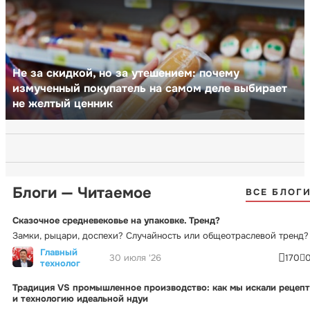
Не за скидкой, но за утешением: почему
измученный покупатель на самом деле выбирает
не желтый ценник
Блоги — Читаемое
ВСЕ БЛОГ
Сказочное средневековье на упаковке. Тренд?
Замки, рыцари, доспехи? Случайность или общеотраслевой тренд?
Главный
30 июля '26
170
технолог
Традиция VS промышленное производство: как мы искали рецепт
и технологию идеальной ндуи