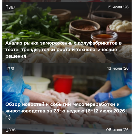
15 июля '26
867
Анализ рынка замороженных полуфабрикатов в
тесте: тренды, точки роста и технологические
решения
13 июля '26
751
Обзор новостей и событий мясопереработки и
животноводства за 28-ю неделю (6–12 июля 2026
г.)
08 июля '26
836