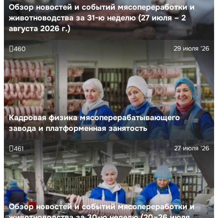
Обзор новостей и событий мясопереработки и
животноводства за 31-ю неделю (27 июля – 2
августа 2026 г.)
29 июля '26
460
Кадровая физика мясоперерабатывающего
завода и платформенная занятость
27 июля '26
461
Обзор новостей и событий мясопереработки и
животноводства за 30-ю неделю (20–26 июля