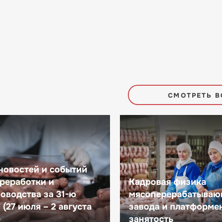
СМОТРЕТЬ В
новостей и событий
реработки и
Кадровая физика
оводства за 31-ю
мясоперерабатываю
(27 июля – 2 августа
завода и платформе
)
занятость