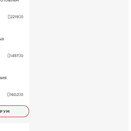
2219
0
ых
1497
0
ния
1602
0
ОРУМ