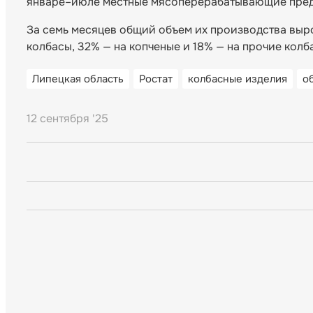
январе–июле местные мясоперерабатывающие предпр
За семь месяцев общий объем их производства выро
колбасы, 32% — на копченые и 18% — на прочие колб
Липецкая область
Ростат
колбасные изделия
о
12 сентября '25