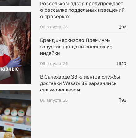
Россельхознадзор предупреждает
о рассылке поддельных извещений
о проверках
06 августа '26
96
Бренд «Черкизово Премиум»
запустил продажи сосисок из
индейки
06 августа '26
120
главные
В Салехарде 38 клиентов службы
доставки Wasabi 89 заразились
сальмонеллезом
06 августа '26
98