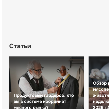
Статьи
Обзор 
мясопе
Продуктовый гардероб: кто
животн
вы в системе координат
неделю 
мясного рынка?
2026 г.