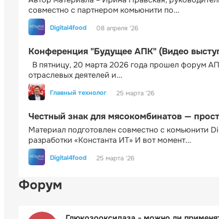
совместно с партнером комьюнити по...
Digital4food
08 апреля '26
Конференция "Будущее АПК" (Видео высту
В пятницу, 20 марта 2026 года прошел форум АП
отраслевых деятелей и...
Главный технолог
25 марта '26
Честный знак для мясокомбинатов — прос
Материал подготовлен совместно с комьюнити Di
разработки «Константа ИТ» И вот момент...
Digital4food
25 марта '26
Форум
Глюкозооксидаза - можно ли применя