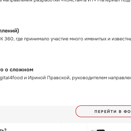
плений)
К 360, где принимало участие много именитых и известн
то о сложном
gital4food и Ириной Правской, руководителем направле
ПЕРЕЙТИ В Ф
ть?