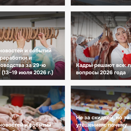
новостей и событий
реработки и
оводства за 29-ю
Кадры решают все: 
(13–19 июля 2026 г.)
вопросы 2026 года
Не за скидкой, но за
новостей и событий
утешением: почему