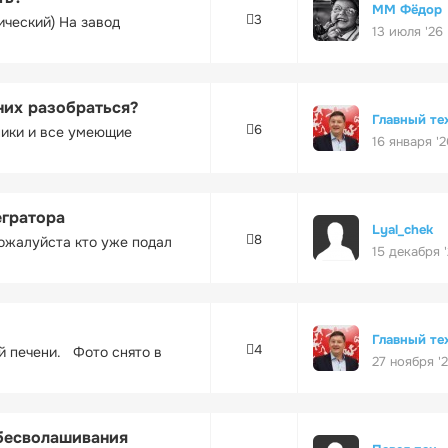
ММ Фёдор
3
ический) На завод
13 июля '26
них разобраться?
Главный те
6
ники и все умеющие
16 января '2
егратора
Lyal_chek
8
ожалуйста кто уже подал
15 декабря 
Главный те
4
ей печени. Фото снято в
27 ноября '
обесволашивания