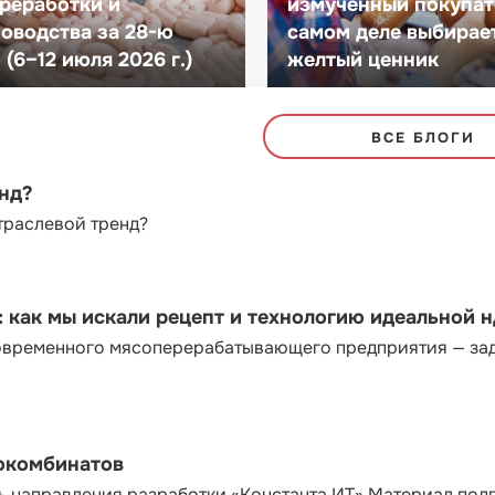
реработки и
измученный покупат
оводства за 28-ю
самом деле выбирае
(6–12 июля 2026 г.)
желтый ценник
ВСЕ БЛОГИ
енд?
траслевой тренд?
как мы искали рецепт и технологию идеальной 
современного мясоперерабатывающего предприятия — за
сокомбинатов
ь направления разработки «Константа ИТ» Материал под