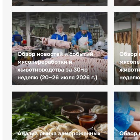
Обзор новостей и событий
Обзор 
мясопереработки и
мясопе
животноводства за 30-ю
животн
неделю (20–26 июля 2026 г.)
неделю 
Анализ рынка замороженных
Обзор 