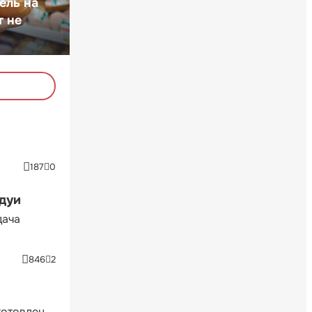
ель на
т не
187
0
ндуи
дача
846
2
готовлен