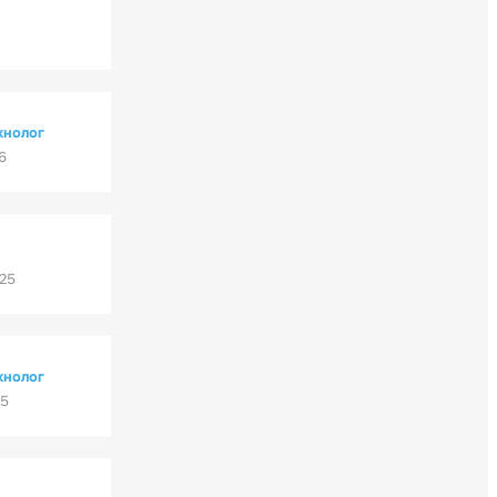
хнолог
6
'25
хнолог
25