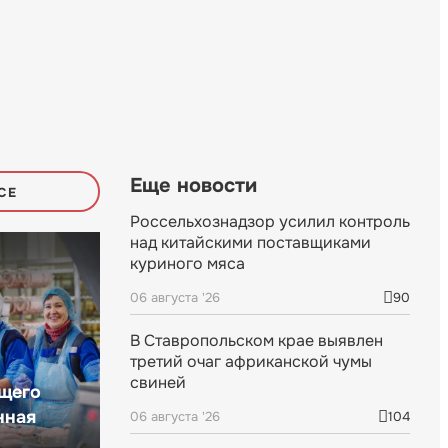
Еще новости
СЕ
Россельхознадзор усилил контроль
над китайскими поставщиками
куриного мяса
06 августа '26
90
В Ставропольском крае выявлен
третий очаг африканской чумы
свиней
щего
нная
06 августа '26
104