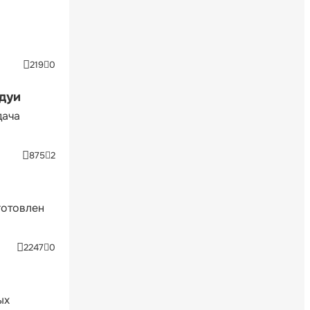
219
0
ндуи
дача
875
2
готовлен
2247
0
ых