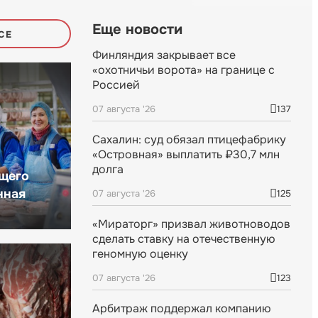
Еще новости
СЕ
Финляндия закрывает все
«охотничьи ворота» на границе с
Россией
07 августа '26
137
Сахалин: суд обязал птицефабрику
«Островная» выплатить ₽30,7 млн
долга
щего
нная
07 августа '26
125
«Мираторг» призвал животноводов
сделать ставку на отечественную
геномную оценку
07 августа '26
123
Арбитраж поддержал компанию