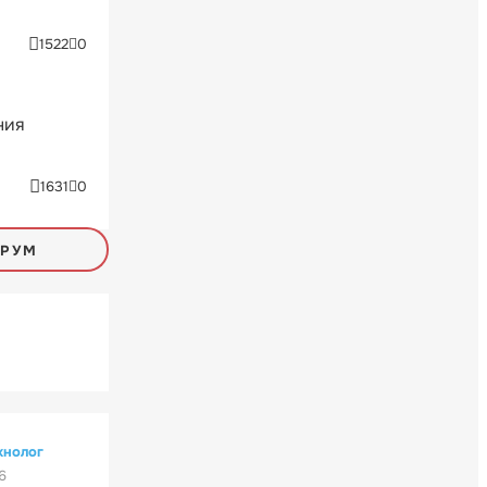
1522
0
ния
1631
0
ОРУМ
хнолог
6