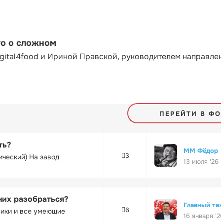
то о сложном
gital4food и Ириной Правской, руководителем направле
ПЕРЕЙТИ В Ф
ть?
ММ Фёдор
3
ический) На завод
13 июля '26
них разобраться?
Главный те
6
ники и все умеющие
16 января '2