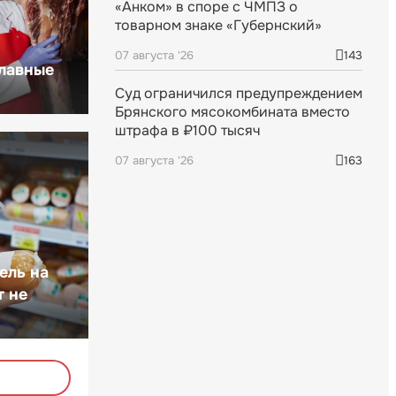
«Анком» в споре с ЧМПЗ о
товарном знаке «Губернский»
07 августа '26
143
главные
Суд ограничился предупреждением
Брянского мясокомбината вместо
штрафа в ₽100 тысяч
07 августа '26
163
ель на
т не