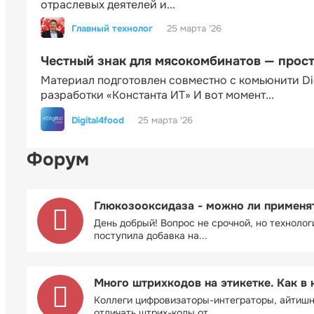
отраслевых деятелей и...
Главный технолог
25 марта '26
Честный знак для мясокомбинатов — прос
Материал подготовлен совместно с комьюнити Di
разработки «Константа ИТ» И вот момент...
Digital4food
25 марта '26
Форум
Глюкозооксидаза - можно ли применя
День добрый! Вопрос не срочной, но технолог
поступила добавка на...
Много штрихкодов на этикетке. Как в 
Коллеги цифровизаторы-интеграторы, айтиш
отличать штрих-коды от...