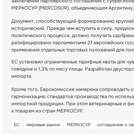
заключении партнерского соглашения с субрегио
МЕРКОСУР (MERCOSUR), объединяющим Аргентину, 
Документ, способствующий формированию крупнейш
исторический. Прежде чем вступить в силу, предло
политического процесса, должно получить одобрени
ратифицировано парламентами 27 европейских гос
применения отдельных торговых положений для по
ЕС установил ограниченные тарифные квоты для чувс
говядине и 1,3% по мясу птицы. Разработан двуст
импорта.
Кроме того, Еврокомиссия намерена сопроводить 
гармонизацию стандартов производства по исполь
импортной продукции. При этом ветеринарные и фи
к товарам из стран МЕРКОСУР.
ЕС
мировые рынки
МЕРКОСУР
соглашение о св