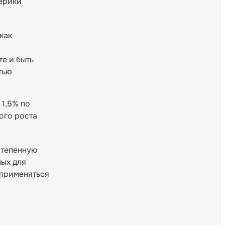
ерики
как
е и быть
тью
 1,5% по
ого роста
степенную
ых для
 применяться