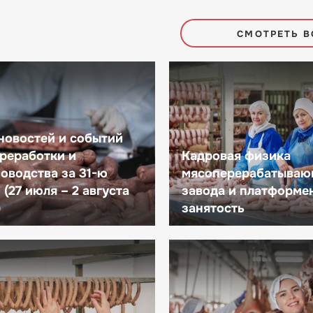
СМОТРЕТЬ В
новостей и событий
реработки и
Кадровая физика
оводства за 31-ю
мясоперерабатываю
(27 июля – 2 августа
завода и платформе
)
занятость