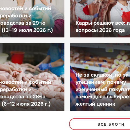
новостей и событий
реработки и
оводства за 29-ю
Кадры решают все: 
(13–19 июля 2026 г.)
вопросы 2026 года
Не за скидкой, но за
новостей и событий
утешением: почему
реработки и
измученный покупат
оводства за 28-ю
самом деле выбирае
(6–12 июля 2026 г.)
желтый ценник
ВСЕ БЛОГИ