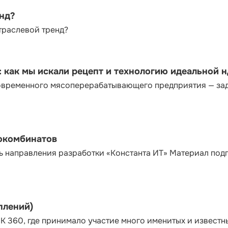
енд?
траслевой тренд?
как мы искали рецепт и технологию идеальной 
современного мясоперерабатывающего предприятия — за
сокомбинатов
ь направления разработки «Константа ИТ» Материал под
плений)
К 360, где принимало участие много именитых и известн