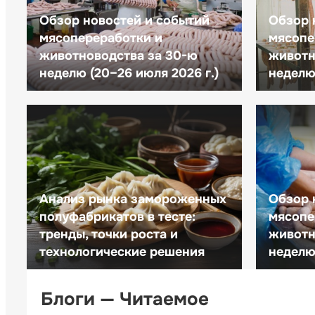
Обзор новостей и событий
Обзор 
мясопереработки и
мясопе
животноводства за 30-ю
животн
неделю (20–26 июля 2026 г.)
неделю 
Анализ рынка замороженных
Обзор 
полуфабрикатов в тесте:
мясопе
тренды, точки роста и
животн
технологические решения
неделю 
Блоги — Читаемое