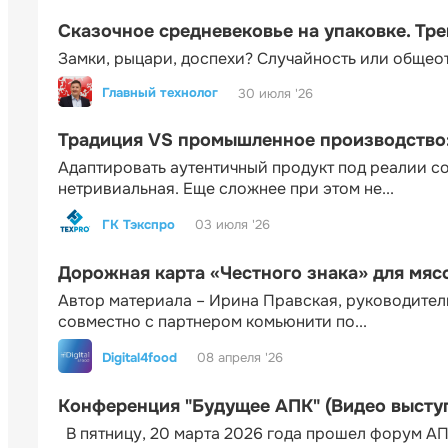
Сказочное средневековье на упаковке. Тр
Замки, рыцари, доспехи? Случайность или общео
Главный технолог
30 июля '26
Традиция VS промышленное производство: 
Адаптировать аутентичный продукт под реалии 
нетривиальная. Еще сложнее при этом не...
ГК Тэкспро
03 июля '26
Дорожная карта «Честного знака» для мя
Автор материала – Ирина Правская, руководител
совместно с партнером комьюнити по...
Digital4food
08 апреля '26
Конференция "Будущее АПК" (Видео высту
В пятницу, 20 марта 2026 года прошел форум АП