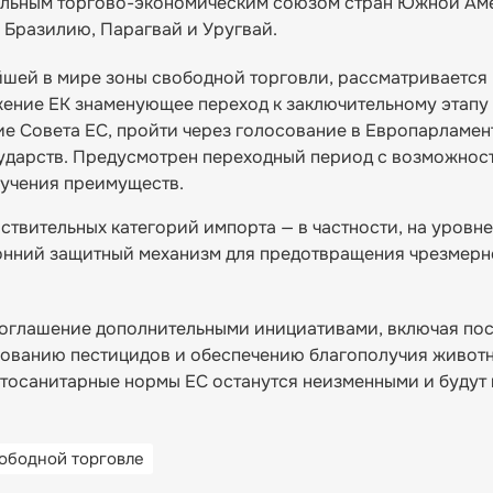
нальным торгово-экономическим союзом стран Южной Ам
Бразилию, Парагвай и Уругвай.
ей в мире зоны свободной торговли, рассматривается 
жение ЕК знаменующее переход к заключительному этапу
е Совета ЕС, пройти через голосование в Европарламент
ударств. Предусмотрен переходный период с возможнос
лучения преимуществ.
твительных категорий импорта — в частности, на уровне
оронний защитный механизм для предотвращения чрезмерн
соглашение дополнительными инициативами, включая по
зованию пестицидов и обеспечению благополучия животн
тосанитарные нормы ЕС останутся неизменными и будут
ободной торговле