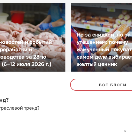
Не за скидкой, но за
новостей и событий
утешением: почему
реработки и
измученный покупат
оводства за 28-ю
самом деле выбирае
(6–12 июля 2026 г.)
желтый ценник
ВСЕ БЛОГИ
енд?
траслевой тренд?