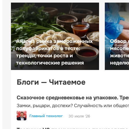
Анализ рынка замороженных
Обзор 
полуфабрикатов в тесте:
мясопе
тренды, точки роста и
животн
технологические решения
неделю 
Блоги — Читаемое
Сказочное средневековье на упаковке. Тр
Замки, рыцари, доспехи? Случайность или общео
Главный технолог
30 июля '26