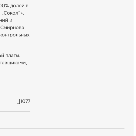
100% долей в
 „Сокол”».
ний и
а Смирнова
дконтрольных
й платы.
ставщиками,
1077