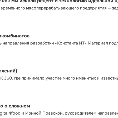
как мы искали рецепт и технологию идеальной 
современного мясоперерабатывающего предприятия — за
сокомбинатов
ь направления разработки «Константа ИТ» Материал под
плений)
К 360, где принимало участие много именитых и известн
то о сложном
gital4food и Ириной Правской, руководителем направле