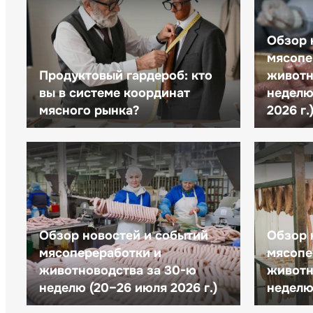
Обзор 
мясопе
Продуктовый гардероб: кто
животн
вы в системе координат
неделю 
мясного рынка?
2026 г.
Обзор новостей и событий
Обзор 
мясопереработки и
мясопе
животноводства за 30-ю
животн
неделю (20–26 июля 2026 г.)
неделю 