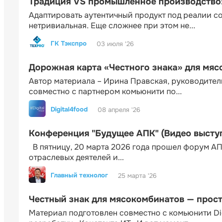
Традиция VS промышленное производство: 
Адаптировать аутентичный продукт под реалии 
нетривиальная. Еще сложнее при этом не...
ГК Тэкспро
03 июля '26
Дорожная карта «Честного знака» для мя
Автор материала – Ирина Правская, руководител
совместно с партнером комьюнити по...
Digital4food
08 апреля '26
Конференция "Будущее АПК" (Видео высту
В пятницу, 20 марта 2026 года прошел форум АП
отраслевых деятелей и...
Главный технолог
25 марта '26
Честный знак для мясокомбинатов — прос
Материал подготовлен совместно с комьюнити Di