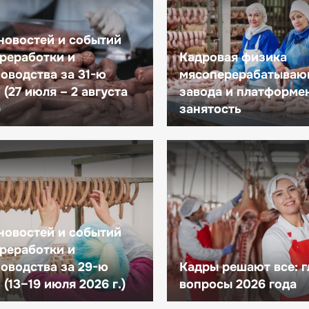
новостей и событий
реработки и
Кадровая физика
оводства за 31-ю
мясоперерабатываю
(27 июля – 2 августа
завода и платформе
)
занятость
новостей и событий
реработки и
оводства за 29-ю
Кадры решают все: 
(13–19 июля 2026 г.)
вопросы 2026 года