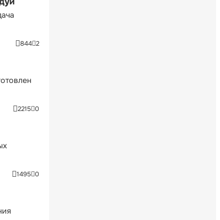
ндуи
дача
844
2
готовлен
2215
0
ых
1495
0
ния