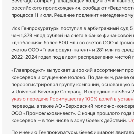
Beverage Company, владеющей холдингом «Главпрод
российского происхождения, сообщают «Ведомости
процесса 11 июля. Решение подлежит немедленному
Иск Генпрокуратуры поступил в арбитражный суд 5
чем 1,379 млрд рублей на счета в банке финансово
«дробления»: более 800 млн со счетов ООО «Промсе
счетов ООО «Главпродукт-патент» и 281 млн из сре
2022–2024 годах под видом распределения чистой 
«Главпродукт» выпускает широкий ассортимент про
консервов и сгущенное молоко. По данным, ранее 
перерегистрировал группу компаний, основанную в
и Universal Beverage Company. В середине октября
указ о передаче Росимуществу 100% долей в устав
переводы, а также АО «Верховский молочно-консер
ООО «Промсельхозинвест». С конца прошлого года
консервов — в том числе в зону боевых действий.
Un
По мнению Генпрокуратуры, бенефициаром двигало 