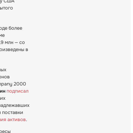
ну США
рытого
оде более
ме
9 млн — со
роизведены в
ных
рнов
ompany 2000
ин
подписал
ших
инадлежавших
 поставки
ния активов
.
ересы