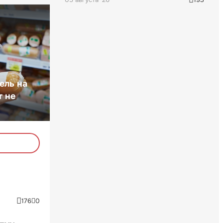
ель на
т не
176
0