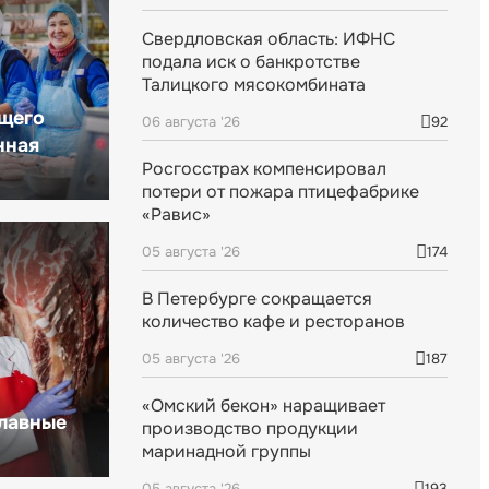
Свердловская область: ИФНС
подала иск о банкротстве
Талицкого мясокомбината
щего
06 августа '26
92
нная
Росгосстрах компенсировал
потери от пожара птицефабрике
«Равис»
05 августа '26
174
В Петербурге сокращается
количество кафе и ресторанов
05 августа '26
187
«Омский бекон» наращивает
главные
производство продукции
маринадной группы
05 августа '26
193