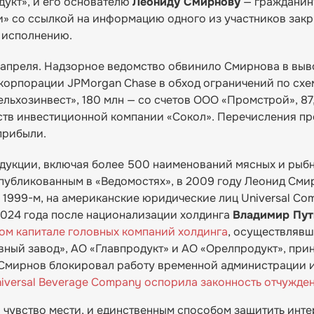
укт», и его основателю
Леониду Смирнову
— граждани
» со ссылкой на информацию одного из участников зак
 исполнению.
 апреля. Надзорное ведомство обвинило Смирнова в выв
й корпорации JPMorgan Chase в обход ограничений по схе
льхозинвест», 180 млн — со счетов ООО «Промстрой», 87,
дств инвестиционной компании «Сокол». Перечисления п
прибыли.
дукции, включая более 500 наименований мясных и рыб
опубликованным в «Ведомостях», в 2009 году Леонид Сми
 1999-м, на американские юридические лиц Universal C
 2024 года после национализации холдинга
Владимир Пут
ном капитале головных компаний холдинга
, осуществляв
вный завод», АО «Главпродукт» и АО «Орелпродукт», пр
 Смирнов блокировал работу временной администрации и
iversal Beverage Company оспорила законность отчужде
чувство мести, и единственным способом защитить инт