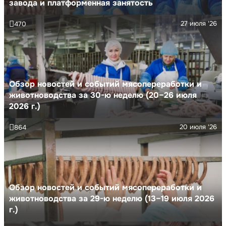
завода и платформенная занятость
27 июля '26
470
Обзор новостей и событий мясопереработки и
животноводства за 30-ю неделю (20–26 июля
2026 г.)
20 июля '26
864
Обзор новостей и событий мясопереработки и
животноводства за 29-ю неделю (13–19 июля 2026
г.)