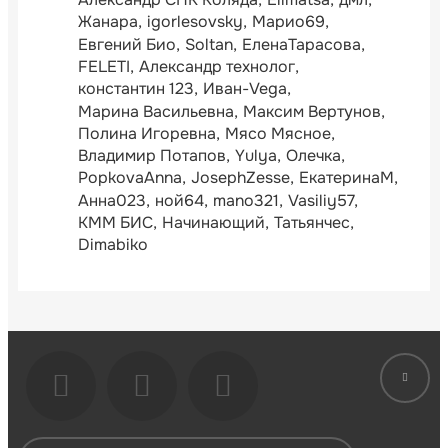
Жанара
igorlesovsky
Марио69
Евгений Био
Soltan
ЕленаТарасова
FELETI
Александр технолог
константин 123
Иван-Vega
Марина Васильевна
Максим Вертунов
Полина Игоревна
Мясо Мясное
Владимир Потапов
Yulya
Олечка
PopkovaAnna
JosephZesse
ЕкатеринаМ
Анна023
ной64
mano321
Vasiliy57
КММ БИС
Начинающий
Татьянчес
Dimabiko