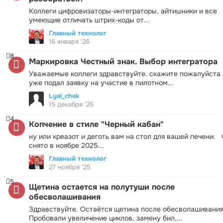
Коллеги цифровизаторы-интеграторы, айтишники и все
умеющие отличать штрих-коды от...
Главный технолог
16 января '26
8
Маркировка Честный знак. Выбор интегратора
Уважаемые коллеги здравствуйте. скажите пожалуйста 
уже подал заявку на участие в пилотном...
Lyal_chek
15 декабря '25
4
Копчение в стиле "Черный кабан"
ну или креазот и деготь вам на стол для вашей печени.
снято в ноябре 2025...
Главный технолог
27 ноября '25
5
Щетина остается на полутуши после
обесволашивания
Здравствуйте. Остаётся щетина после обесволашивания
Пробовали увеличение циклов, замену бил,...