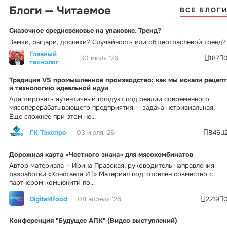
Блоги — Читаемое
ВСЕ БЛОГ
Сказочное средневековье на упаковке. Тренд?
Замки, рыцари, доспехи? Случайность или общеотраслевой тренд?
Главный
30 июля '26
187
технолог
Традиция VS промышленное производство: как мы искали рецепт
и технологию идеальной ндуи
Адаптировать аутентичный продукт под реалии современного
мясоперерабатывающего предприятия — задача нетривиальная.
Еще сложнее при этом не...
ГК Тэкспро
03 июля '26
846
Дорожная карта «Честного знака» для мясокомбинатов
Автор материала – Ирина Правская, руководитель направления
разработки «Константа ИТ» Материал подготовлен совместно с
партнером комьюнити по...
Digital4food
08 апреля '26
2219
Конференция "Будущее АПК" (Видео выступлений)