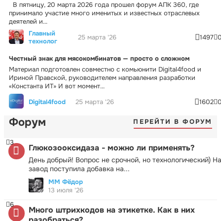
В пятницу, 20 марта 2026 года прошел форум АПК 360, где
принимало участие много именитых и известных отраслевых
деятелей и...
Главный
25 марта '26
1497
технолог
Честный знак для мясокомбинатов — просто о сложном
Материал подготовлен совместно с комьюнити Digital4food и
Ириной Правской, руководителем направления разработки
«Константа ИТ» И вот момент...
Digital4food
25 марта '26
1602
Форум
ПЕРЕЙТИ В ФОРУМ
3
Глюкозооксидаза - можно ли применять?
День добрый! Вопрос не срочной, но технологический) Н
завод поступила добавка на...
ММ Фёдор
13 июля '26
6
Много штрихкодов на этикетке. Как в них
разобраться?