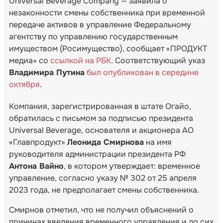
Universal Beverage Company — заявила о
незаконности смены собственника при временной
передаче активов в управление Федеральному
агентству по управлению государственным
имуществом (Росимущество), сообщает «ПРОДУКТ
медиа» со
ссылкой на РБК
. Соответствующий указ
Владимира Путина
был опубликован в середине
октября
.
Компания, зарегистрированная в штате Огайо,
обратилась с письмом за подписью президента
Universal Beverage, основателя и акционера АО
«Главпродукт»
Леонида Смирнова
на имя
руководителя администрации президента РФ
Антона Вайно
, в котором утверждает: временное
управление, согласно указу № 302 от 25 апреля
2023 года, не предполагает смены собственника.
Смирнов отметил, что не получил объяснений о
причинах введения временного управления и до сих