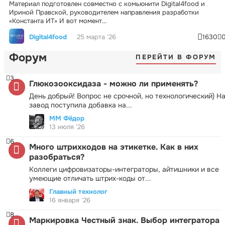
Материал подготовлен совместно с комьюнити Digital4food и
Ириной Правской, руководителем направления разработки
«Константа ИТ» И вот момент...
Digital4food
25 марта '26
1630
Форум
ПЕРЕЙТИ В ФОРУМ
3
Глюкозооксидаза - можно ли применять?
День добрый! Вопрос не срочной, но технологический) Н
завод поступила добавка на...
ММ Фёдор
13 июля '26
6
Много штрихкодов на этикетке. Как в них
разобраться?
Коллеги цифровизаторы-интеграторы, айтишники и все
умеющие отличать штрих-коды от...
Главный технолог
16 января '26
8
Маркировка Честный знак. Выбор интегратора