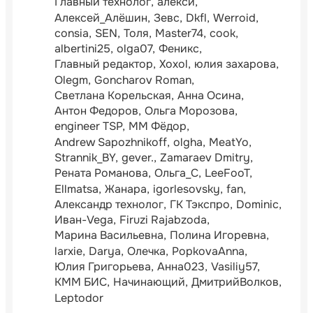
Главный технолог
алексй
Алексей_Алёшин
Зевс
Dkfl
Werroid
consia
SEN
Толя
Master74
cook
albertini25
olga07
Феникс
Главный редактор
Xoxol
юлия захарова
Olegm
Goncharov Roman
Светлана Корельская
Анна Осина
Антон Федоров
Ольга Морозова
engineer TSP
ММ Фёдор
Andrew Sapozhnikoff
olgha
MeatYo
Strannik_BY
gever.
Zamaraev Dmitry
Рената Романова
Ольга_С
LeeFooT
Ellmatsa
Жанара
igorlesovsky
fan
Александр технолог
ГК Тэкспро
Dominic
Иван-Vega
Firuzi Rajabzoda
Марина Васильевна
Полина Игоревна
larxie
Darya
Олечка
PopkovaAnna
Юлия Григорьева
Анна023
Vasiliy57
КММ БИС
Начинающий
ДмитрийВолков
Leptodor