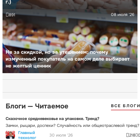
г.)
08 июля '26
891
Не за скидкой, но за утешением: почему
измученный покупатель на самом деле выбирает
не желтый ценник
Блоги — Читаемое
ВСЕ БЛОГ
Сказочное средневековье на упаковке. Тренд?
Замки, рыцари, доспехи? Случайность или общеотраслевой тренд?
Главный
30 июля '26
218
технолог