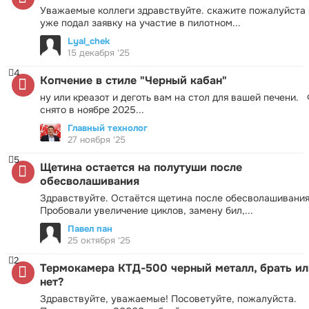
Уважаемые коллеги здравствуйте. скажите пожалуйста 
уже подал заявку на участие в пилотном...
Lyal_chek
15 декабря '25
4
Копчение в стиле "Черный кабан"
ну или креазот и деготь вам на стол для вашей печени.
снято в ноябре 2025...
Главный технолог
27 ноября '25
5
Щетина остается на полутуши после
обесволашивания
Здравствуйте. Остаётся щетина после обесволашивания
Пробовали увеличение циклов, замену бил,...
Павел пан
25 октября '25
2
Термокамера КТД-500 черный металл, брать ил
нет?
Здравствуйте, уважаемые! Посоветуйте, пожалуйста.