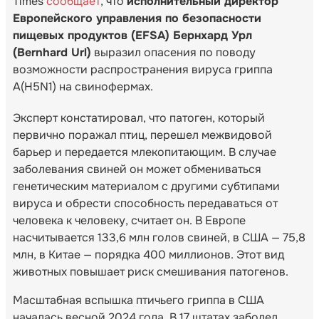
Times
сообщает
, что
исполнительный директор
Европейского управления по безопасности
пищевых продуктов (EFSA) Бернхард Урл
(Bernhard Url)
выразил опасения по поводу
возможности распространения вируса гриппа
A(H5N1) на свинофермах.
Эксперт констатировал, что патоген, который
первично поражал птиц, перешел межвидовой
барьер и передается млекопитающим. В случае
заболевания свиней он может обмениваться
генетическим материалом с другими субтипами
вируса и обрести способность передаваться от
человека к человеку, считает он. В Европе
насчитывается 133,6 млн голов свиней, в США — 75,8
млн, в Китае — порядка 400 миллионов. Этот вид
животных повышает риск смешивания патогенов.
Масштабная вспышка птичьего гриппа в США
началась весной 2024 года. В 17 штатах заболел