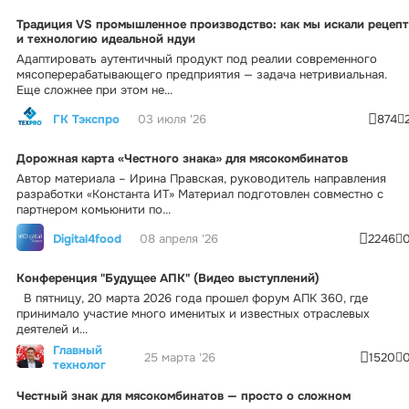
Традиция VS промышленное производство: как мы искали рецепт
и технологию идеальной ндуи
Адаптировать аутентичный продукт под реалии современного
мясоперерабатывающего предприятия — задача нетривиальная.
Еще сложнее при этом не...
ГК Тэкспро
03 июля '26
874
Дорожная карта «Честного знака» для мясокомбинатов
Автор материала – Ирина Правская, руководитель направления
разработки «Константа ИТ» Материал подготовлен совместно с
партнером комьюнити по...
Digital4food
08 апреля '26
2246
Конференция "Будущее АПК" (Видео выступлений)
В пятницу, 20 марта 2026 года прошел форум АПК 360, где
принимало участие много именитых и известных отраслевых
деятелей и...
Главный
25 марта '26
1520
технолог
Честный знак для мясокомбинатов — просто о сложном