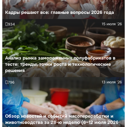
Кадры решают все: главные вопросы 2026 года
15 июля '26
934
Анализ рынка замороженных полуфабрикатов в
тесте: тренды, точки роста и технологические
решения
13 июля '26
796
Обзор новостей и событий мясопереработки и
животноводства за 28-ю неделю (6–12 июля 2026