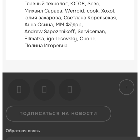
Главный технолог
ЮГ08
Зевс
Михаил Сараев
Werroid
cook
Xoxol
юлия захарова
Светлана Корельская
Анна Осина
ММ Фёдор
Andrew Sapozhnikoff
Serviceman
Ellmatsa
igorlesovsky
Оноре
Полина Игоревна
ПОДПИСАТЬСЯ НА НОВОСТИ
Обратная связь