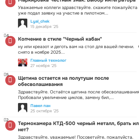
Уважаемые коллеги здравствуйте. скажите пожалуйста 
уже подал заявку на участие в пилотном...
Lyal_chek
15 декабря '25
4
Копчение в стиле "Черный кабан"
ну или креазот и деготь вам на стол для вашей печени.
снято в ноябре 2025...
Главный технолог
27 ноября '25
5
Щетина остается на полутуши после
обесволашивания
Здравствуйте. Остаётся щетина после обесволашивания
Пробовали увеличение циклов, замену бил,...
Павел пан
25 октября '25
2
Термокамера КТД-500 черный металл, брать ил
нет?
Здравствуйте, уважаемые! Посоветуйте, пожалуйста.