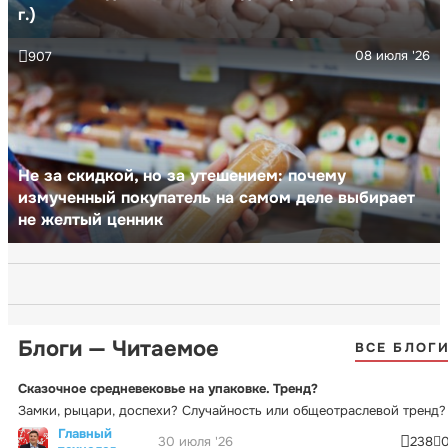
г.)
08 июля '26
907
Не за скидкой, но за утешением: почему
измученный покупатель на самом деле выбирает
не желтый ценник
Блоги — Читаемое
ВСЕ БЛОГ
Сказочное средневековье на упаковке. Тренд?
Замки, рыцари, доспехи? Случайность или общеотраслевой тренд?
Главный
30 июля '26
238