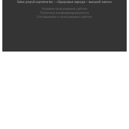
Salus populi suprema lex – «Здоровье народа – высший закон»
Условия пользования сайтом
Политика конфиденциальности
Соглашение о пользовании сайтом