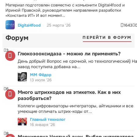
Материал подготовлен совместно с комьюнити Digital4food и
Ириной Правской, руководителем направления разработки
«Константа ИТ» И вот момент...
Digital4food
25 марта '26
1643
Форум
ПЕРЕЙТИ В ФОРУМ
3
Глюкозооксидаза - можно ли применять?
День добрый! Вопрос не срочной, но технологический) Н
завод поступила добавка на...
ММ Фёдор
13 июля '26
6
Много штрихкодов на этикетке. Как в них
разобраться?
Коллеги цифровизаторы-интеграторы, айтишники и все
умеющие отличать штрих-коды от...
Главный технолог
16 января '26
8
Маркировка Честный знак. Выбор интегратора