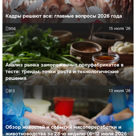
Кадры решают все: главные вопросы 2026 года
15 июля '26
956
Анализ рынка замороженных полуфабрикатов в
тесте: тренды, точки роста и технологические
решения
13 июля '26
813
Обзор новостей и событий мясопереработки и
животноводства за 28-ю неделю (6–12 июля 2026