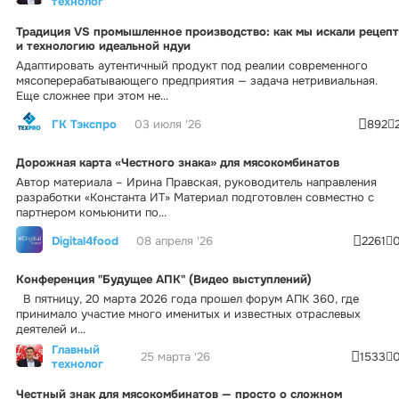
технолог
Традиция VS промышленное производство: как мы искали рецепт
и технологию идеальной ндуи
Адаптировать аутентичный продукт под реалии современного
мясоперерабатывающего предприятия — задача нетривиальная.
Еще сложнее при этом не...
ГК Тэкспро
03 июля '26
892
Дорожная карта «Честного знака» для мясокомбинатов
Автор материала – Ирина Правская, руководитель направления
разработки «Константа ИТ» Материал подготовлен совместно с
партнером комьюнити по...
Digital4food
08 апреля '26
2261
Конференция "Будущее АПК" (Видео выступлений)
В пятницу, 20 марта 2026 года прошел форум АПК 360, где
принимало участие много именитых и известных отраслевых
деятелей и...
Главный
25 марта '26
1533
технолог
Честный знак для мясокомбинатов — просто о сложном