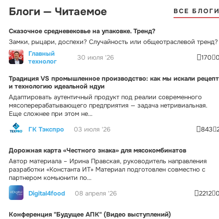
Блоги — Читаемое
ВСЕ БЛОГ
Сказочное средневековье на упаковке. Тренд?
Замки, рыцари, доспехи? Случайность или общеотраслевой тренд?
Главный
30 июля '26
170
технолог
Традиция VS промышленное производство: как мы искали рецепт
и технологию идеальной ндуи
Адаптировать аутентичный продукт под реалии современного
мясоперерабатывающего предприятия — задача нетривиальная.
Еще сложнее при этом не...
ГК Тэкспро
03 июля '26
843
Дорожная карта «Честного знака» для мясокомбинатов
Автор материала – Ирина Правская, руководитель направления
разработки «Константа ИТ» Материал подготовлен совместно с
партнером комьюнити по...
Digital4food
08 апреля '26
2212
Конференция "Будущее АПК" (Видео выступлений)