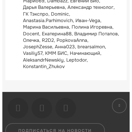
Марио69
Dambazz
Евгений Био
Дарья Валерьевна
Александр технолог
ГК Тэкспро
Dominic
Anastasia.Parhimovich
Иван-Vega
Марина Васильевна
Полина Игоревна
Docent
Екатерина88
Владимир Потапов
Олечка
R2D2
PopkovaAnna
JosephZesse
Анна023
brearsalmon
Vasiliy57
КММ БИС
Начинающий
AleksandrNewskiy
Leptodor
Konstantin_Zhukov
ПОДПИСАТЬСЯ НА НОВОСТИ