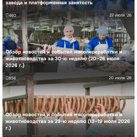
завода и платформенная занятость
27 июля '26
460
Обзор новостей и событий мясопереработки и
животноводства за 30-ю неделю (20–26 июля
2026 г.)
20 июля '26
856
Обзор новостей и событий мясопереработки и
животноводства за 29-ю неделю (13–19 июля 2026
г.)