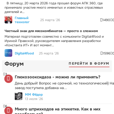
В пятницу, 20 марта 2026 года прошел форум АПК 360, где
принимало участие много именитых и известных отраслевых
деятелей и...
Главный
25 марта '26
1490
технолог
Честный знак для мясокомбинатов — просто о сложном
Материал подготовлен совместно с комьюнити Digital4food и
Ириной Правской, руководителем направления разработки
«Константа ИТ» И вот момент...
Digital4food
25 марта '26
1596
Форум
ПЕРЕЙТИ В ФОРУМ
3
Глюкозооксидаза - можно ли применять?
День добрый! Вопрос не срочной, но технологический) Н
завод поступила добавка на...
ММ Фёдор
13 июля '26
6
Много штрихкодов на этикетке. Как в них