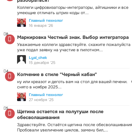
разобраться?
Коллеги цифровизаторы-интеграторы, айтишники и все
умеющие отличать штрих-коды от...
Главный технолог
16 января '26
8
Маркировка Честный знак. Выбор интегратора
Уважаемые коллеги здравствуйте. скажите пожалуйста 
уже подал заявку на участие в пилотном...
Lyal_chek
15 декабря '25
4
Копчение в стиле "Черный кабан"
ну или креазот и деготь вам на стол для вашей печени.
снято в ноябре 2025...
Главный технолог
27 ноября '25
5
Щетина остается на полутуши после
обесволашивания
Здравствуйте. Остаётся щетина после обесволашивания
Пробовали увеличение циклов, замену бил,...