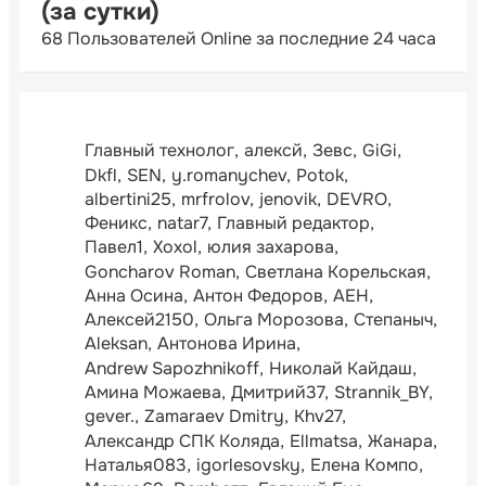
(за сутки)
68 Пользователей Online за последние 24 часа
Главный технолог
алексй
Зевс
GiGi
Dkfl
SEN
y.romanychev
Potok
albertini25
mrfrolov
jenovik
DEVRO
Феникс
natar7
Главный редактор
Павел1
Xoxol
юлия захарова
Goncharov Roman
Светлана Корельская
Анна Осина
Антон Федоров
АЕН
Алексей2150
Ольга Морозова
Степаныч
Aleksan
Антонова Ирина
Andrew Sapozhnikoff
Николай Кайдаш
Амина Можаева
Дмитрий37
Strannik_BY
gever.
Zamaraev Dmitry
Khv27
Александр СПК Коляда
Ellmatsa
Жанара
Наталья083
igorlesovsky
Елена Компо