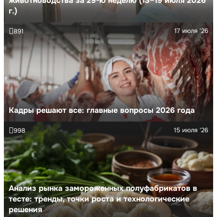
животноводства за 29-ю неделю (13–19 июля 2026
г.)
17 июля '26
891
Кадры решают все: главные вопросы 2026 года
15 июля '26
998
Анализ рынка замороженных полуфабрикатов в
тесте: тренды, точки роста и технологические
решения