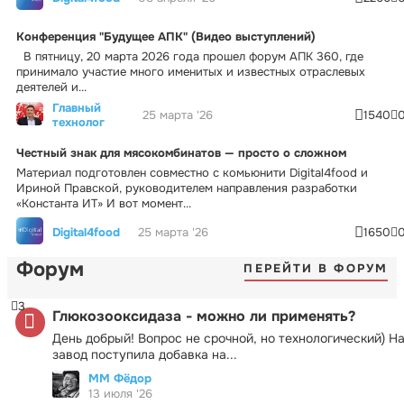
Конференция "Будущее АПК" (Видео выступлений)
В пятницу, 20 марта 2026 года прошел форум АПК 360, где
принимало участие много именитых и известных отраслевых
деятелей и...
Главный
25 марта '26
1540
технолог
Честный знак для мясокомбинатов — просто о сложном
Материал подготовлен совместно с комьюнити Digital4food и
Ириной Правской, руководителем направления разработки
«Константа ИТ» И вот момент...
Digital4food
25 марта '26
1650
Форум
ПЕРЕЙТИ В ФОРУМ
3
Глюкозооксидаза - можно ли применять?
День добрый! Вопрос не срочной, но технологический) Н
завод поступила добавка на...
ММ Фёдор
13 июля '26