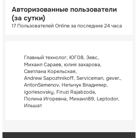
Авторизованные пользователи
(за сутки)
17 Пользователей Online за последние 24 часа
Главный технолог
ЮГ08
Зевс
Михаил Сараев
юлия захарова
Светлана Корельская
Andrew Sapozhnikoff
Serviceman
gever.
AntonSemenov
Нетычук Владимир
igorlesovsky
Firuzi Rajabzoda
Полина Игоревна
Михаил89
Leptodor
Ильшат