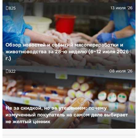
13 июля '26
825
Обзор новостей и событий мясопереработки и
животноводства за 28-ю неделю (6–12 июля 2026
г.)
08 июля '26
922
Не за скидкой, но за утешением: почему
измученный покупатель на самом деле выбирает
не желтый ценник