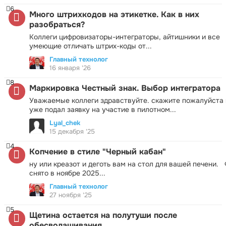
6
Много штрихкодов на этикетке. Как в них
разобраться?
Коллеги цифровизаторы-интеграторы, айтишники и все
умеющие отличать штрих-коды от...
Главный технолог
16 января '26
8
Маркировка Честный знак. Выбор интегратора
Уважаемые коллеги здравствуйте. скажите пожалуйста 
уже подал заявку на участие в пилотном...
Lyal_chek
15 декабря '25
4
Копчение в стиле "Черный кабан"
ну или креазот и деготь вам на стол для вашей печени.
снято в ноябре 2025...
Главный технолог
27 ноября '25
5
Щетина остается на полутуши после
обесволашивания