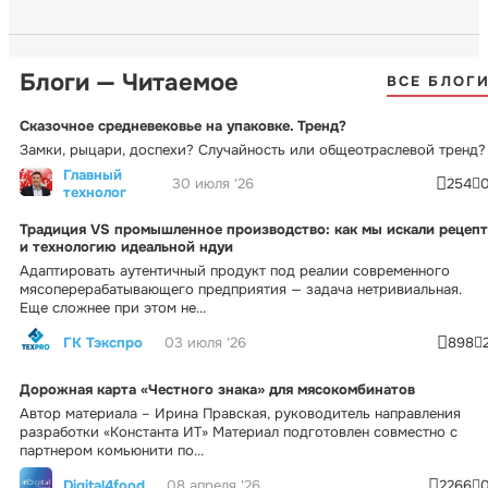
Блоги — Читаемое
ВСЕ БЛОГ
Сказочное средневековье на упаковке. Тренд?
Замки, рыцари, доспехи? Случайность или общеотраслевой тренд?
Главный
30 июля '26
254
технолог
Традиция VS промышленное производство: как мы искали рецепт
и технологию идеальной ндуи
Адаптировать аутентичный продукт под реалии современного
мясоперерабатывающего предприятия — задача нетривиальная.
Еще сложнее при этом не...
ГК Тэкспро
03 июля '26
898
Дорожная карта «Честного знака» для мясокомбинатов
Автор материала – Ирина Правская, руководитель направления
разработки «Константа ИТ» Материал подготовлен совместно с
партнером комьюнити по...
Digital4food
08 апреля '26
2266