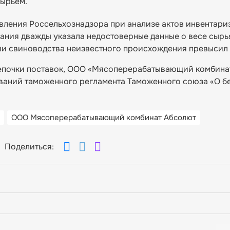
сырьем.
вления Россельхознадзора при анализе актов инвентари
пания дважды указала недостоверные данные о весе сырь
ии свиноводства неизвестного происхождения превысил 1
епочки поставок, ООО «Мясоперерабатывающий комбина
ваний таможенного регламента Таможенного союза «О б
ООО Мясоперерабатывающий комбинат Абсолют
Поделиться: