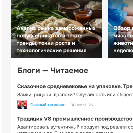
Анализ рынка замороженных
Обзор 
полуфабрикатов в тесте:
мясопе
тренды, точки роста и
животн
технологические решения
неделю 
Блоги — Читаемое
Сказочное средневековье на упаковке. Тр
Замки, рыцари, доспехи? Случайность или общео
Главный технолог
30 июля '26
Традиция VS промышленное производство: 
Адаптировать аутентичный продукт под реалии 