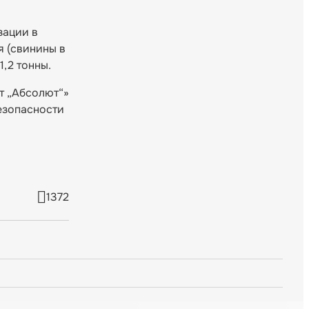
зации в
я (свинины в
,2 тонны.
т „Абсолют“»
езопасности
1372