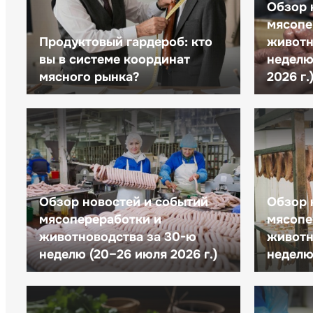
Обзор 
мясопе
Продуктовый гардероб: кто
животн
вы в системе координат
неделю 
мясного рынка?
2026 г.
Обзор новостей и событий
Обзор 
мясопереработки и
мясопе
животноводства за 30-ю
животн
неделю (20–26 июля 2026 г.)
неделю 