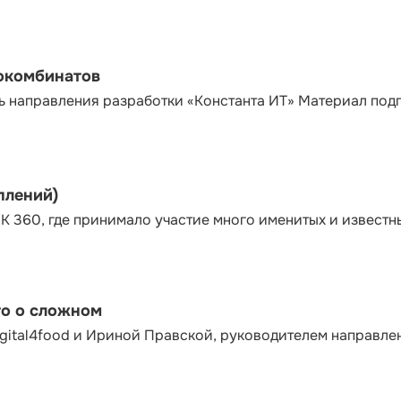
сокомбинатов
ь направления разработки «Константа ИТ» Материал под
плений)
К 360, где принимало участие много именитых и известн
то о сложном
gital4food и Ириной Правской, руководителем направле