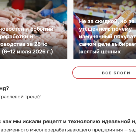
Не за скидкой, но за
новостей и событий
утешением: почему
реработки и
измученный покупат
оводства за 28-ю
самом деле выбирае
(6–12 июля 2026 г.)
желтый ценник
ВСЕ БЛОГИ
енд?
траслевой тренд?
как мы искали рецепт и технологию идеальной 
современного мясоперерабатывающего предприятия — за