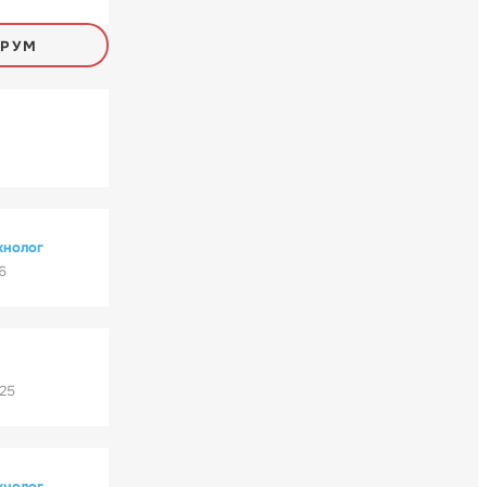
ОРУМ
хнолог
6
'25
хнолог