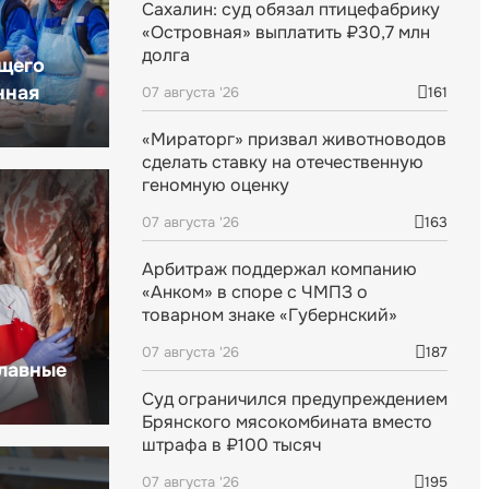
Сахалин: суд обязал птицефабрику
«Островная» выплатить ₽30,7 млн
долга
щего
нная
07 августа '26
161
«Мираторг» призвал животноводов
сделать ставку на отечественную
геномную оценку
07 августа '26
163
Арбитраж поддержал компанию
«Анком» в споре с ЧМПЗ о
товарном знаке «Губернский»
07 августа '26
187
главные
Суд ограничился предупреждением
Брянского мясокомбината вместо
штрафа в ₽100 тысяч
07 августа '26
195