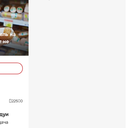
ель на
т не
225
0
ндуи
дача