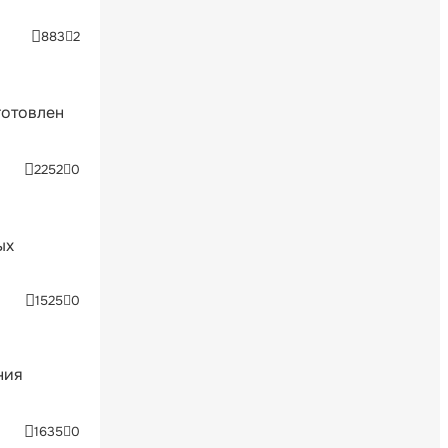
883
2
готовлен
2252
0
ых
1525
0
ния
1635
0