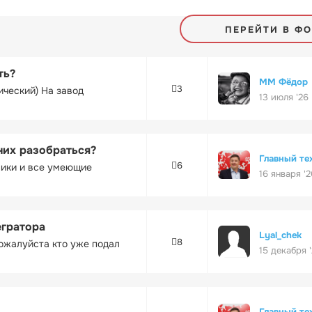
ПЕРЕЙТИ В Ф
ть?
ММ Фёдор
3
ический) На завод
13 июля '26
них разобраться?
Главный те
6
ники и все умеющие
16 января '2
егратора
Lyal_chek
8
ожалуйста кто уже подал
15 декабря 
Главный те