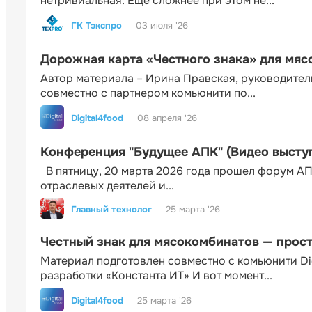
нетривиальная. Еще сложнее при этом не...
ГК Тэкспро
03 июля '26
Дорожная карта «Честного знака» для мя
Автор материала – Ирина Правская, руководител
совместно с партнером комьюнити по...
Digital4food
08 апреля '26
Конференция "Будущее АПК" (Видео высту
В пятницу, 20 марта 2026 года прошел форум АП
отраслевых деятелей и...
Главный технолог
25 марта '26
Честный знак для мясокомбинатов — прос
Материал подготовлен совместно с комьюнити Di
разработки «Константа ИТ» И вот момент...
Digital4food
25 марта '26