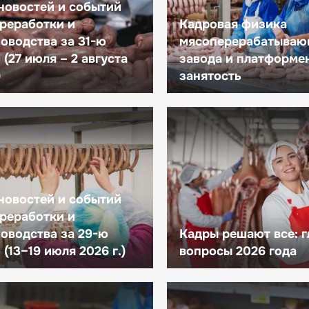
новостей и событий
реработки и
Кадровая физика
оводства за 31-ю
мясоперерабатываю
(27 июля – 2 августа
завода и платформе
)
занятость
новостей и событий
реработки и
оводства за 29-ю
Кадры решают все: 
(13–19 июля 2026 г.)
вопросы 2026 года