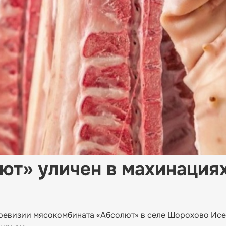
т» уличен в махинациях
 ревизии мясокомбината «Абсолют» в селе Шорохово Исе