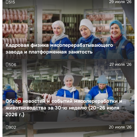
29 июля '26
515
Кадровая физика мясоперерабатывающего
завода и платформенная занятость
27 июля '26
506
Обзор новостей и событий мясопереработки и
животноводства за 30-ю неделю (20–26 июля
2026 г.)
20 июля '26
902