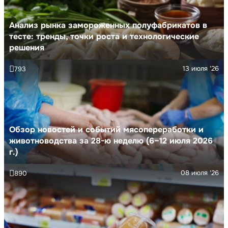
Анализ рынка замороженных полуфабрикатов в
тесте: тренды, точки роста и технологические
решения
13 июля '26
793
Обзор новостей и событий мясопереработки и
животноводства за 28-ю неделю (6–12 июля 2026
г.)
08 июля '26
890