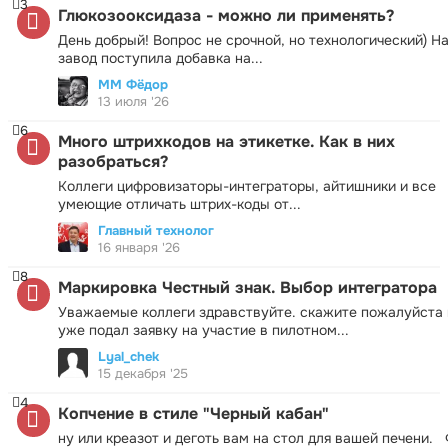
3
Глюкозооксидаза - можно ли применять?
День добрый! Вопрос не срочной, но технологический) Н
завод поступила добавка на...
ММ Фёдор
13 июля '26
6
Много штрихкодов на этикетке. Как в них
разобраться?
Коллеги цифровизаторы-интеграторы, айтишники и все
умеющие отличать штрих-коды от...
Главный технолог
16 января '26
8
Маркировка Честный знак. Выбор интегратора
Уважаемые коллеги здравствуйте. скажите пожалуйста 
уже подал заявку на участие в пилотном...
Lyal_chek
15 декабря '25
4
Копчение в стиле "Черный кабан"
ну или креазот и деготь вам на стол для вашей печени.