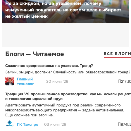
Не за скидкой, но за утешением: почему
измученный покупатель на самом деле выбирает
не желтый ценник
Блоги — Читаемое
ВСЕ БЛОГ
Сказочное средневековье на упаковке. Тренд?
Замки, рыцари, доспехи? Случайность или общеотраслевой тренд?
Главный
30 июля '26
217
технолог
Традиция VS промышленное производство: как мы искали рецепт
и технологию идеальной ндуи
Адаптировать аутентичный продукт под реалии современного
мясоперерабатывающего предприятия — задача нетривиальная.
Еще сложнее при этом не...
ГК Тэкспро
03 июля '26
874