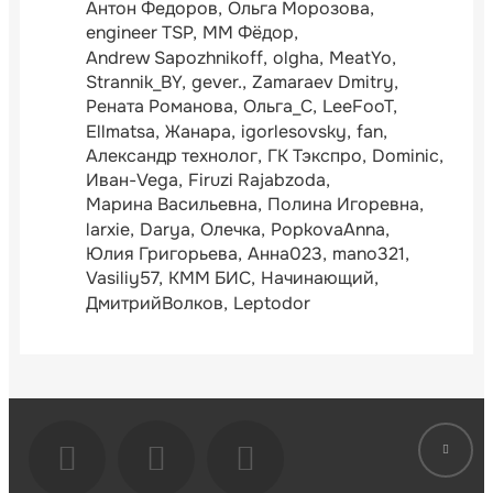
Антон Федоров
Ольга Морозова
engineer TSP
ММ Фёдор
Andrew Sapozhnikoff
olgha
MeatYo
Strannik_BY
gever.
Zamaraev Dmitry
Рената Романова
Ольга_С
LeeFooT
Ellmatsa
Жанара
igorlesovsky
fan
Александр технолог
ГК Тэкспро
Dominic
Иван-Vega
Firuzi Rajabzoda
Марина Васильевна
Полина Игоревна
larxie
Darya
Олечка
PopkovaAnna
Юлия Григорьева
Анна023
mano321
Vasiliy57
КММ БИС
Начинающий
ДмитрийВолков
Leptodor