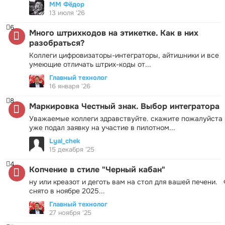
ММ Фёдор
13 июля '26
6
Много штрихкодов на этикетке. Как в них
разобраться?
Коллеги цифровизаторы-интеграторы, айтишники и все
умеющие отличать штрих-коды от...
Главный технолог
16 января '26
8
Маркировка Честный знак. Выбор интегратора
Уважаемые коллеги здравствуйте. скажите пожалуйста 
уже подал заявку на участие в пилотном...
Lyal_chek
15 декабря '25
4
Копчение в стиле "Черный кабан"
ну или креазот и деготь вам на стол для вашей печени.
снято в ноябре 2025...
Главный технолог
27 ноября '25