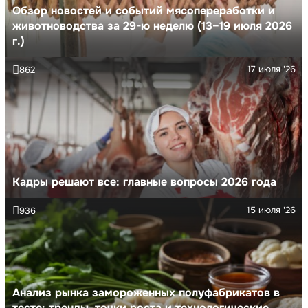
Обзор новостей и событий мясопереработки и
животноводства за 29-ю неделю (13–19 июля 2026
г.)
17 июля '26
862
Кадры решают все: главные вопросы 2026 года
15 июля '26
936
Анализ рынка замороженных полуфабрикатов в
тесте: тренды, точки роста и технологические