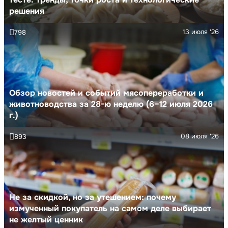
решения
13 июля '26
798
Обзор новостей и событий мясопереработки и
животноводства за 28-ю неделю (6–12 июля 2026
г.)
08 июля '26
893
Не за скидкой, но за утешением: почему
измученный покупатель на самом деле выбирает
не желтый ценник