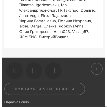
Ellmatsa
igorlesovsky
fan
Александр технолог
ГК Тэкспро
Dominic
Иван-Vega
Firuzi Rajabzoda
Марина Васильевна
Полина Игоревна
larxie
Darya
Олечка
PopkovaAnna
Юлия Григорьева
Анна023
Vasiliy57
КММ БИС
ДмитрийВолков
ПОДПИСАТЬСЯ НА НОВОСТИ
Обратная связь