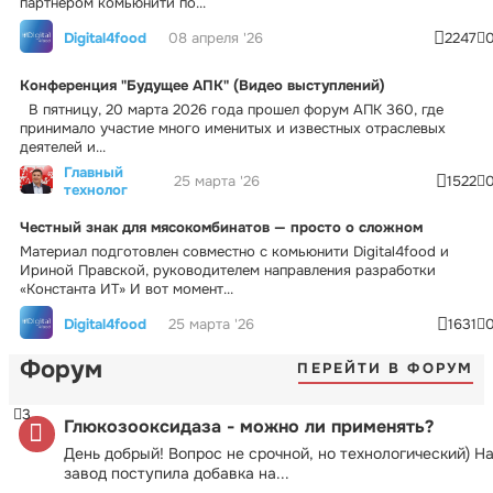
партнером комьюнити по...
Digital4food
08 апреля '26
2247
Конференция "Будущее АПК" (Видео выступлений)
В пятницу, 20 марта 2026 года прошел форум АПК 360, где
принимало участие много именитых и известных отраслевых
деятелей и...
Главный
25 марта '26
1522
технолог
Честный знак для мясокомбинатов — просто о сложном
Материал подготовлен совместно с комьюнити Digital4food и
Ириной Правской, руководителем направления разработки
«Константа ИТ» И вот момент...
Digital4food
25 марта '26
1631
Форум
ПЕРЕЙТИ В ФОРУМ
3
Глюкозооксидаза - можно ли применять?
День добрый! Вопрос не срочной, но технологический) Н
завод поступила добавка на...