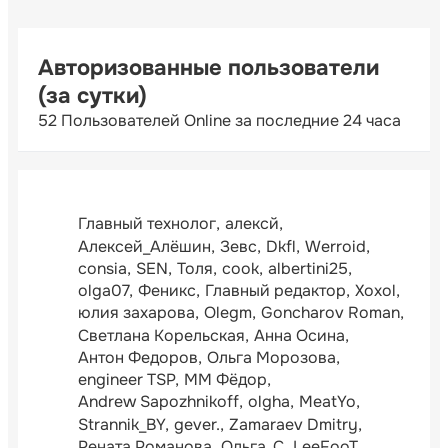
Авторизованные пользователи
(за сутки)
52 Пользователей Online за последние 24 часа
Главный технолог
алексй
Алексей_Алёшин
Зевс
Dkfl
Werroid
consia
SEN
Толя
cook
albertini25
olga07
Феникс
Главный редактор
Xoxol
юлия захарова
Olegm
Goncharov Roman
Светлана Корельская
Анна Осина
Антон Федоров
Ольга Морозова
engineer TSP
ММ Фёдор
Andrew Sapozhnikoff
olgha
MeatYo
Strannik_BY
gever.
Zamaraev Dmitry
Рената Романова
Ольга_С
LeeFooT