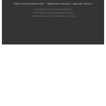
Salus populi suprema lex – «Здоровье народа – высший закон»
Условия пользования сайтом
Политика конфиденциальности
Соглашение о пользовании сайтом