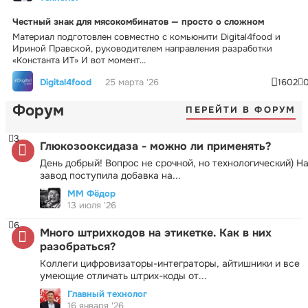
Честный знак для мясокомбинатов — просто о сложном
Материал подготовлен совместно с комьюнити Digital4food и
Ириной Правской, руководителем направления разработки
«Константа ИТ» И вот момент...
Digital4food
25 марта '26
1602
Форум
ПЕРЕЙТИ В ФОРУМ
3
Глюкозооксидаза - можно ли применять?
День добрый! Вопрос не срочной, но технологический) Н
завод поступила добавка на...
ММ Фёдор
13 июля '26
6
Много штрихкодов на этикетке. Как в них
разобраться?
Коллеги цифровизаторы-интеграторы, айтишники и все
умеющие отличать штрих-коды от...
Главный технолог
16 января '26