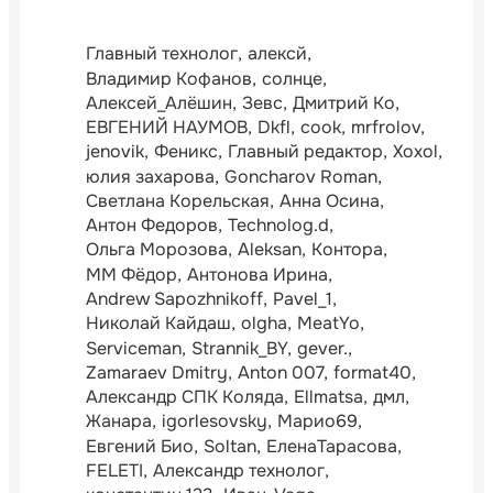
Главный технолог
алексй
Владимир Кофанов
солнце
Алексей_Алёшин
Зевс
Дмитрий Ко
ЕВГЕНИЙ НАУМОВ
Dkfl
cook
mrfrolov
jenovik
Феникс
Главный редактор
Xoxol
юлия захарова
Goncharov Roman
Светлана Корельская
Анна Осина
Антон Федоров
Technolog.d
Ольга Морозова
Aleksan
Контора
ММ Фёдор
Антонова Ирина
Andrew Sapozhnikoff
Pavel_1
Николай Кайдаш
olgha
MeatYo
Serviceman
Strannik_BY
gever.
Zamaraev Dmitry
Anton 007
format40
Александр СПК Коляда
Ellmatsa
дмл
Жанара
igorlesovsky
Марио69
Евгений Био
Soltan
ЕленаТарасова
FELETI
Александр технолог