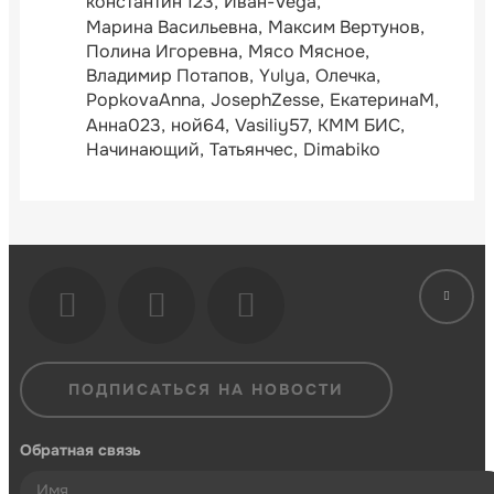
константин 123
Иван-Vega
Марина Васильевна
Максим Вертунов
Полина Игоревна
Мясо Мясное
Владимир Потапов
Yulya
Олечка
PopkovaAnna
JosephZesse
ЕкатеринаМ
Анна023
ной64
Vasiliy57
КММ БИС
Начинающий
Татьянчес
Dimabiko
ПОДПИСАТЬСЯ НА НОВОСТИ
Обратная связь