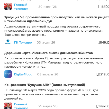
Главный
30 июля '26
187
технолог
Традиция VS промышленное производство: как мы искали рецепт
и технологию идеальной ндуи
Адаптировать аутентичный продукт под реалии современного
мясоперерабатывающего предприятия — задача нетривиальная.
Еще сложнее при этом не...
ГК Тэкспро
03 июля '26
846
Дорожная карта «Честного знака» для мясокомбинатов
Автор материала – Ирина Правская, руководитель направления
разработки «Константа ИТ» Материал подготовлен совместно с
партнером комьюнити по...
Digital4food
08 апреля '26
2219
Конференция "Будущее АПК" (Видео выступлений)
В пятницу, 20 марта 2026 года прошел форум АПК 360, где
принимало участие много именитых и известных отраслевых
деятелей и...
Главный
25 марта '26
1497
технолог