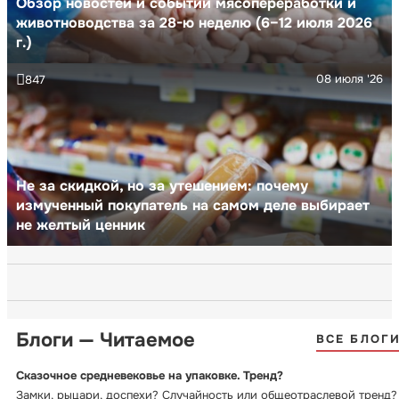
Обзор новостей и событий мясопереработки и
животноводства за 28-ю неделю (6–12 июля 2026
г.)
08 июля '26
847
Не за скидкой, но за утешением: почему
измученный покупатель на самом деле выбирает
не желтый ценник
Блоги — Читаемое
ВСЕ БЛОГ
Сказочное средневековье на упаковке. Тренд?
Замки, рыцари, доспехи? Случайность или общеотраслевой тренд?