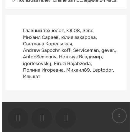
17 Пользователей Online за последние 24 часа
Главный технолог
ЮГ08
Зевс
Михаил Сараев
юлия захарова
Светлана Корельская
Andrew Sapozhnikoff
Serviceman
gever.
AntonSemenov
Нетычук Владимир
igorlesovsky
Firuzi Rajabzoda
Полина Игоревна
Михаил89
Leptodor
Ильшат