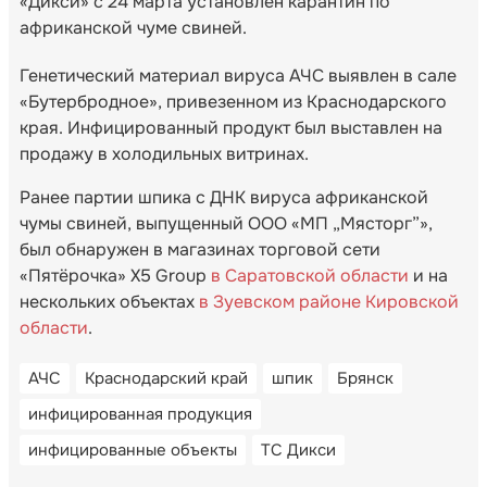
«Дикси» с 24 марта установлен карантин по
африканской чуме свиней.
Генетический материал вируса АЧС выявлен в сале
«Бутербродное», привезенном из Краснодарского
края. Инфицированный продукт был выставлен на
продажу в холодильных витринах.
Ранее партии шпика с ДНК вируса африканской
чумы свиней, выпущенный ООО «МП „Мясторг”»,
был обнаружен в магазинах торговой сети
«Пятёрочка» X5 Group
в Саратовской области
и на
нескольких объектах
в Зуевском районе Кировской
области
.
АЧС
Краснодарский край
шпик
Брянск
инфицированная продукция
инфицированные объекты
ТС Дикси