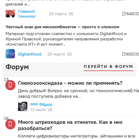
деятелей и...
Главный
25 марта '26
1540
технолог
Честный знак для мясокомбинатов — просто о сложном
Материал подготовлен совместно с комьюнити Digital4food и
Ириной Правской, руководителем направления разработки
«Константа ИТ» И вот момент...
Digital4food
25 марта '26
1650
Форум
ПЕРЕЙТИ В ФОРУМ
3
Глюкозооксидаза - можно ли применять?
День добрый! Вопрос не срочной, но технологический) Н
завод поступила добавка на...
ММ Фёдор
13 июля '26
6
Много штрихкодов на этикетке. Как в них
разобраться?
Коллеги цифровизаторы-интеграторы, айтишники и все