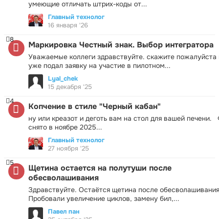
умеющие отличать штрих-коды от...
Главный технолог
16 января '26
8
Маркировка Честный знак. Выбор интегратора
Уважаемые коллеги здравствуйте. скажите пожалуйста 
уже подал заявку на участие в пилотном...
Lyal_chek
15 декабря '25
4
Копчение в стиле "Черный кабан"
ну или креазот и деготь вам на стол для вашей печени.
снято в ноябре 2025...
Главный технолог
27 ноября '25
5
Щетина остается на полутуши после
обесволашивания
Здравствуйте. Остаётся щетина после обесволашивания
Пробовали увеличение циклов, замену бил,...
Павел пан