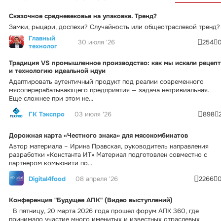
Сказочное средневековье на упаковке. Тренд?
Замки, рыцари, доспехи? Случайность или общеотраслевой тренд?
Главный
30 июля '26
254
технолог
Традиция VS промышленное производство: как мы искали рецепт
и технологию идеальной ндуи
Адаптировать аутентичный продукт под реалии современного
мясоперерабатывающего предприятия — задача нетривиальная.
Еще сложнее при этом не...
ГК Тэкспро
03 июля '26
898
Дорожная карта «Честного знака» для мясокомбинатов
Автор материала – Ирина Правская, руководитель направления
разработки «Константа ИТ» Материал подготовлен совместно с
партнером комьюнити по...
Digital4food
08 апреля '26
2266
Конференция "Будущее АПК" (Видео выступлений)
В пятницу, 20 марта 2026 года прошел форум АПК 360, где
принимало участие много именитых и известных отраслевых