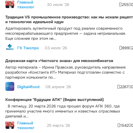
Главный
30 июля '26
255
технолог
Традиция VS промышленное производство: как мы искали рецепт
и технологию идеальной ндуи
Адаптировать аутентичный продукт под реалии современного
мясоперерабатывающего предприятия — задача нетривиальная.
Еще сложнее при этом не...
ГК Тэкспро
03 июля '26
899
Дорожная карта «Честного знака» для мясокомбинатов
Автор материала – Ирина Правская, руководитель направления
разработки «Константа ИТ» Материал подготовлен совместно с
партнером комьюнити по...
Digital4food
08 апреля '26
2267
Конференция "Будущее АПК" (Видео выступлений)
В пятницу, 20 марта 2026 года прошел форум АПК 360, где
принимало участие много именитых и известных отраслевых
деятелей и...
Главный
25 марта '26
1542
технолог