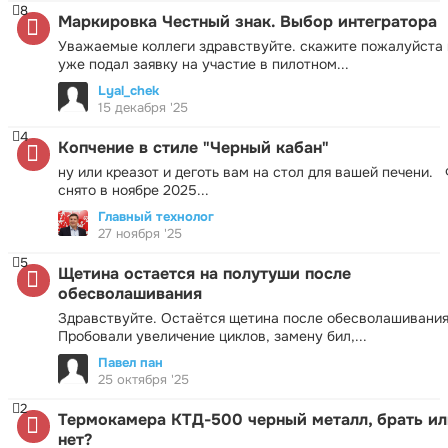
8
Маркировка Честный знак. Выбор интегратора
Уважаемые коллеги здравствуйте. скажите пожалуйста 
уже подал заявку на участие в пилотном...
Lyal_chek
15 декабря '25
4
Копчение в стиле "Черный кабан"
ну или креазот и деготь вам на стол для вашей печени.
снято в ноябре 2025...
Главный технолог
27 ноября '25
5
Щетина остается на полутуши после
обесволашивания
Здравствуйте. Остаётся щетина после обесволашивания
Пробовали увеличение циклов, замену бил,...
Павел пан
25 октября '25
2
Термокамера КТД-500 черный металл, брать ил
нет?