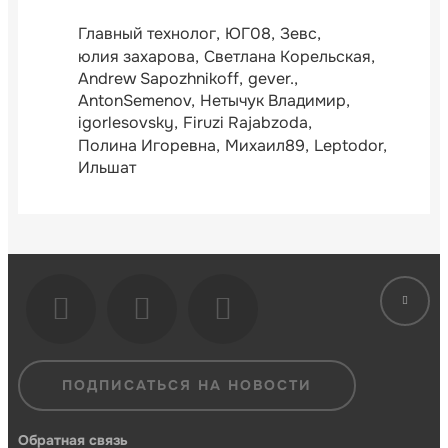
Главный технолог
ЮГ08
Зевс
юлия захарова
Светлана Корельская
Andrew Sapozhnikoff
gever.
AntonSemenov
Нетычук Владимир
igorlesovsky
Firuzi Rajabzoda
Полина Игоревна
Михаил89
Leptodor
Ильшат
ПОДПИСАТЬСЯ НА НОВОСТИ
Обратная связь