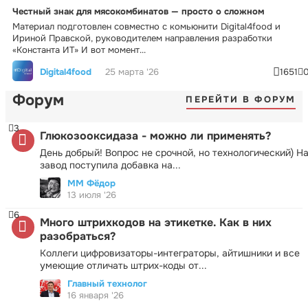
Честный знак для мясокомбинатов — просто о сложном
Материал подготовлен совместно с комьюнити Digital4food и
Ириной Правской, руководителем направления разработки
«Константа ИТ» И вот момент...
Digital4food
25 марта '26
1651
Форум
ПЕРЕЙТИ В ФОРУМ
3
Глюкозооксидаза - можно ли применять?
День добрый! Вопрос не срочной, но технологический) Н
завод поступила добавка на...
ММ Фёдор
13 июля '26
6
Много штрихкодов на этикетке. Как в них
разобраться?
Коллеги цифровизаторы-интеграторы, айтишники и все
умеющие отличать штрих-коды от...
Главный технолог
16 января '26