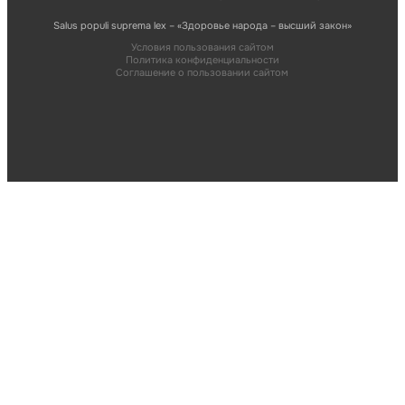
Salus populi suprema lex – «Здоровье народа – высший закон»
Условия пользования сайтом
Политика конфиденциальности
Соглашение о пользовании сайтом