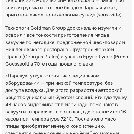
«Мясничий». Новинки зимнего сезона — пикантная
свиная рулька и готовое блюдо «Царская утка»,
приготовленное по технологии су-вид (sous-vide).
Технологи Goldman Group досконально изучили и
освоили все тонкости приготовления мяса в
вакууме по методике, предложенной шеф-поваром
мишленовского ресторана «Труагро» Жоржем
Пралю (Georges Pralus) и ученым Бруно Гуссо (Bruno
Goussault) в 70-е годы прошлого века.
«Царскую утку» готовят на специальном
оборудовании — при низкой температуре, без
доступа воздуха. Для этого разработан авторский
рецепт с уникальным букетом специй. Утиную тушку
48 часов выдерживают в маринаде, помещают в
вакуум и отправляют в автоклав, где она томится 16
часов при температуре 72 °C. После этого мясо
птицы приобретает нежную консистенцию,
становится очень сочным и необычайно вкусным.