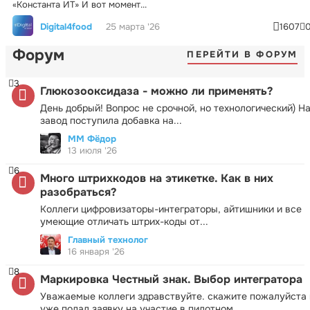
«Константа ИТ» И вот момент...
Digital4food
25 марта '26
1607
Форум
ПЕРЕЙТИ В ФОРУМ
3
Глюкозооксидаза - можно ли применять?
День добрый! Вопрос не срочной, но технологический) Н
завод поступила добавка на...
ММ Фёдор
13 июля '26
6
Много штрихкодов на этикетке. Как в них
разобраться?
Коллеги цифровизаторы-интеграторы, айтишники и все
умеющие отличать штрих-коды от...
Главный технолог
16 января '26
8
Маркировка Честный знак. Выбор интегратора
Уважаемые коллеги здравствуйте. скажите пожалуйста 
уже подал заявку на участие в пилотном...