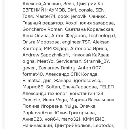
Алексей_Алёшин
Зевс
Дмитрий Ко
ЕВГЕНИЙ НАУМОВ
Dkfl
consia
SEN
Толя
Master74
cook
jenovik
Феникс
Главный редактор
Xoxol
юлия захарова
Goncharov Roman
Светлана Корельская
Анна Осина
Антон Федоров
Technolog.d
Ольга Морозова
engineer TSP
Aleksan
Контора
ММ Фёдор
Антонова Ирина
Andrew Sapozhnikoff
Николай Кайдаш
olgha
MeatYo
Serviceman
Strannik_BY
gever.
Zamaraev Dmitry
Anton 007
format40
Александр СПК Коляда
Ellmatsa
дмл
Жанара
igorlesovsky
Марио69
Soltan
ЕленаТарасова
FELETI
Александр технолог
константин 123
Dominic
Иван-Vega
Марина Васильевна
Полина Игоревна
Yulya
Олечка
PopkovaAnna
Юлия Григорьева
Анна023
ной64
mano321
КММ БИС
Начинающий
ДмитрийВолков
Leptodor