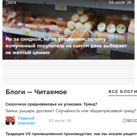
08 июля '26
854
Не за скидкой, но за утешением: почему
измученный покупатель на самом деле выбирает
не желтый ценник
Блоги — Читаемое
ВСЕ БЛОГ
Сказочное средневековье на упаковке. Тренд?
Замки, рыцари, доспехи? Случайность или общеотраслевой тренд?
Главный
30 июля '26
190
технолог
Традиция VS промышленное производство: как мы искали рецепт