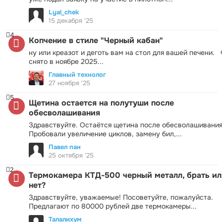
Lyal_chek
15 декабря '25
4
Копчение в стиле "Черный кабан"
ну или креазот и деготь вам на стол для вашей печени.
снято в ноябре 2025...
Главный технолог
27 ноября '25
5
Щетина остается на полутуши после
обесволашивания
Здравствуйте. Остаётся щетина после обесволашивания
Пробовали увеличение циклов, замену бил,...
Павел пан
25 октября '25
2
Термокамера КТД-500 черный металл, брать ил
нет?
Здравствуйте, уважаемые! Посоветуйте, пожалуйста.
Предлагают по 80000 рублей две термокамеры...
Талалихум