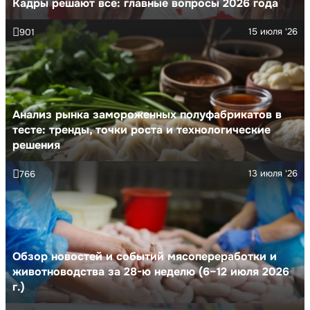
Кадры решают все: главные вопросы 2026 года
15 июля '26
901
Анализ рынка замороженных полуфабрикатов в
тесте: тренды, точки роста и технологические
решения
13 июля '26
766
Обзор новостей и событий мясопереработки и
животноводства за 28-ю неделю (6–12 июля 2026
г.)