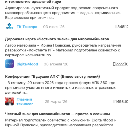
и технологию идеальной ндуи
Адаптировать аутентичный продукт под реалии современного
мясоперерабатывающего предприятия — задача нетривиальная.
Еще сложнее при этом не...
ГК Тэкспро
03 июля '26
848
Дорожная карта «Честного знака» для мясокомбинатов
Автор материала – Ирина Правская, руководитель направления
разработки «Константа ИТ» Материал подготовлен совместно с
партнером комьюнити по...
Digital4food
08 апреля '26
2222
Конференция "Будущее АПК" (Видео выступлений)
В пятницу, 20 марта 2026 года прошел форум АПК 360, где
принимало участие много именитых и известных отраслевых
деятелей и...
Главный
25 марта '26
1498
технолог
Честный знак для мясокомбинатов — просто о сложном
Материал подготовлен совместно с комьюнити Digital4food и
Ириной Правской, руководителем направления разработки