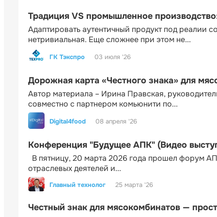
Традиция VS промышленное производство: 
Адаптировать аутентичный продукт под реалии 
нетривиальная. Еще сложнее при этом не...
ГК Тэкспро
03 июля '26
Дорожная карта «Честного знака» для мя
Автор материала – Ирина Правская, руководител
совместно с партнером комьюнити по...
Digital4food
08 апреля '26
Конференция "Будущее АПК" (Видео высту
В пятницу, 20 марта 2026 года прошел форум АП
отраслевых деятелей и...
Главный технолог
25 марта '26
Честный знак для мясокомбинатов — прос