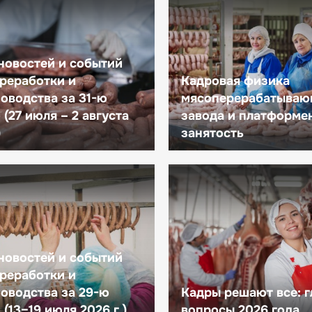
новостей и событий
реработки и
Кадровая физика
оводства за 31-ю
мясоперерабатываю
(27 июля – 2 августа
завода и платформе
)
занятость
новостей и событий
реработки и
оводства за 29-ю
Кадры решают все: 
(13–19 июля 2026 г.)
вопросы 2026 года