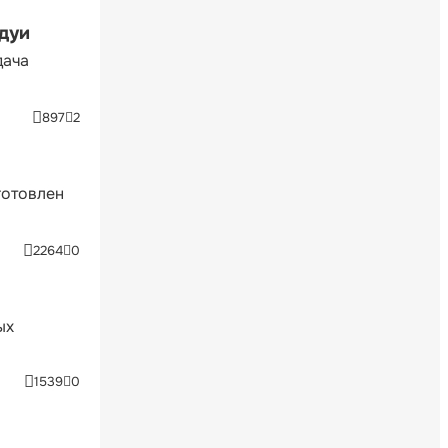
ндуи
дача
897
2
готовлен
2264
0
ых
1539
0