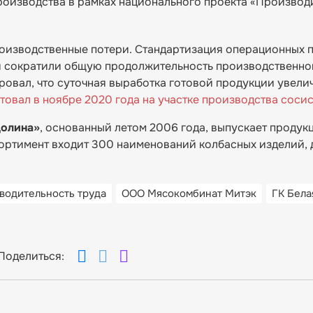
оизводства в рамках национального проекта «Производ
оизводственные потери. Стандартизация операционных 
я сократили общую продолжительность производственно
ровал, что суточная выработка готовой продукции увели
товал в ноябре 2020 года на участке производства соси
долина»
, основанный летом 2006 года, выпускает продук
ортимент входит 300 наименований колбасных изделий, 
водительность труда
ООО Мясокомбинат Митэк
ГК Бела
Поделиться: