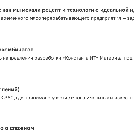
как мы искали рецепт и технологию идеальной 
современного мясоперерабатывающего предприятия — за
сокомбинатов
ь направления разработки «Константа ИТ» Материал под
плений)
К 360, где принимало участие много именитых и известн
то о сложном