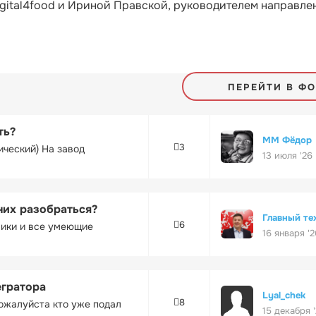
gital4food и Ириной Правской, руководителем направле
ПЕРЕЙТИ В Ф
ть?
ММ Фёдор
3
ический) На завод
13 июля '26
них разобраться?
Главный те
6
ники и все умеющие
16 января '2
егратора
Lyal_chek
8
ожалуйста кто уже подал
15 декабря 