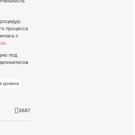
ительность
процедур,
го процесса
чилась с
сок
.
цию под
деликатесов
я долина
3687