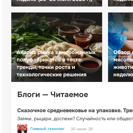
Анализ рынка замороженных
Обзор 
полуфабрикатов в тесте:
мясопе
тренды, точки роста и
животн
технологические решения
неделю 
Блоги — Читаемое
Сказочное средневековье на упаковке. Тр
Замки, рыцари, доспехи? Случайность или общео
Главный технолог
30 июля '26