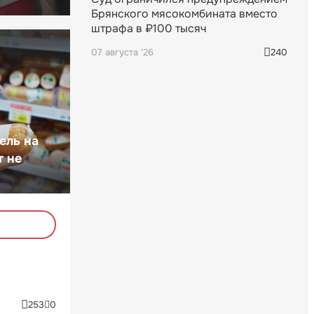
Брянского мясокомбината вместо
штрафа в ₽100 тысяч
07 августа '26
240
ель на
т не
253
0