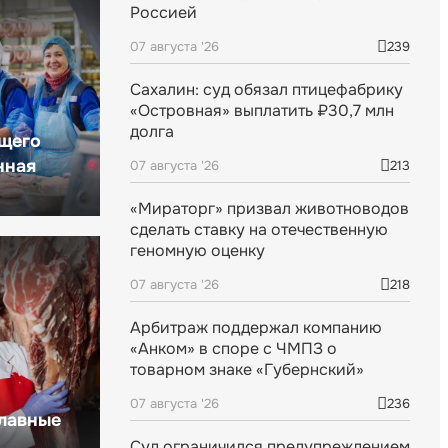
Россией
07 августа '26
239
Сахалин: суд обязал птицефабрику
«Островная» выплатить ₽30,7 млн
долга
щего
нная
07 августа '26
213
«Мираторг» призвал животноводов
сделать ставку на отечественную
геномную оценку
07 августа '26
218
Арбитраж поддержал компанию
«Анком» в споре с ЧМПЗ о
товарном знаке «Губернский»
07 августа '26
236
главные
Суд ограничился предупреждением