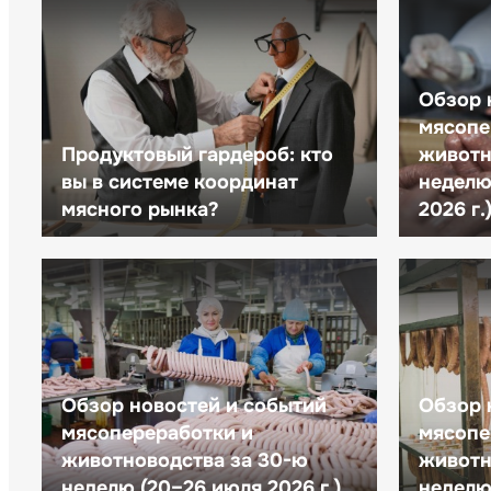
Обзор 
мясопе
Продуктовый гардероб: кто
животн
вы в системе координат
неделю 
мясного рынка?
2026 г.
Обзор новостей и событий
Обзор 
мясопереработки и
мясопе
животноводства за 30-ю
животн
неделю (20–26 июля 2026 г.)
неделю 