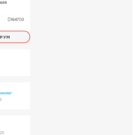
ния
1647
0
ОРУМ
хнолог
6
'25