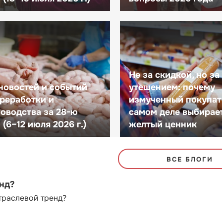
Не за скидкой, но за
новостей и событий
утешением: почему
реработки и
измученный покупат
оводства за 28-ю
самом деле выбирае
(6–12 июля 2026 г.)
желтый ценник
ВСЕ БЛОГИ
енд?
траслевой тренд?