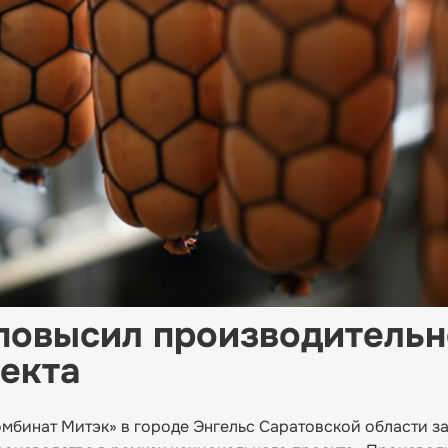
повысил производительн
оекта
омбинат Митэк» в городе Энгельс Саратовской области 