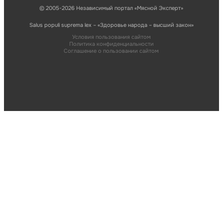
© 2005-2026 Независимый портал «Мясной Эксперт»
Salus populi suprema lex – «Здоровье народа – высший закон»
Условия пользования сайтом
Политика конфиденциальности
Соглашение о пользовании сайтом