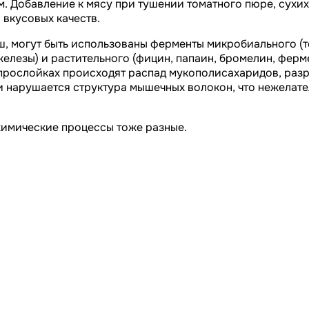
м. Добавление к мясу при тушении томатного пюре, сухи
 вкусовых качеств.
ш, могут быть использованы ферменты микробиального (т
лезы) и растительного (фицин, папаин, бромелин, ферм
прослойках происходят распад мукополисахаридов, разр
 нарушается структура мышечных волокон, что нежелатель
химические процессы тоже разные.