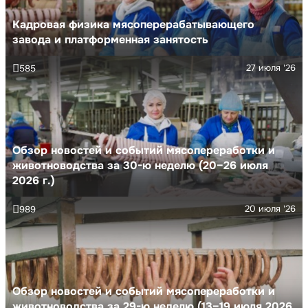
Кадровая физика мясоперерабатывающего
завода и платформенная занятость
27 июля '26
585
Обзор новостей и событий мясопереработки и
животноводства за 30-ю неделю (20–26 июля
2026 г.)
20 июля '26
989
Обзор новостей и событий мясопереработки и
животноводства за 29-ю неделю (13–19 июля 2026