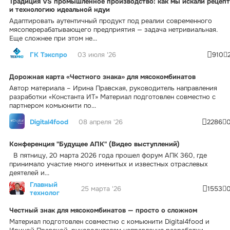
Традиция VS промышленное производство: как мы искали рецепт
и технологию идеальной ндуи
Адаптировать аутентичный продукт под реалии современного
мясоперерабатывающего предприятия — задача нетривиальная.
Еще сложнее при этом не...
ГК Тэкспро
03 июля '26
910
Дорожная карта «Честного знака» для мясокомбинатов
Автор материала – Ирина Правская, руководитель направления
разработки «Константа ИТ» Материал подготовлен совместно с
партнером комьюнити по...
Digital4food
08 апреля '26
2286
Конференция "Будущее АПК" (Видео выступлений)
В пятницу, 20 марта 2026 года прошел форум АПК 360, где
принимало участие много именитых и известных отраслевых
деятелей и...
Главный
25 марта '26
1553
технолог
Честный знак для мясокомбинатов — просто о сложном
Материал подготовлен совместно с комьюнити Digital4food и