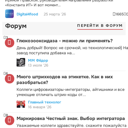
Ириной Правской, руководителем направления разработки
«Константа ИТ» И вот момент...
Digital4food
25 марта '26
1665
Форум
ПЕРЕЙТИ В ФОРУМ
3
Глюкозооксидаза - можно ли применять?
День добрый! Вопрос не срочной, но технологический) Н
завод поступила добавка на...
ММ Фёдор
13 июля '26
6
Много штрихкодов на этикетке. Как в них
разобраться?
Коллеги цифровизаторы-интеграторы, айтишники и все
умеющие отличать штрих-коды от...
Главный технолог
16 января '26
8
Маркировка Честный знак. Выбор интегратора
Уважаемые коллеги здравствуйте. скажите пожалуйста 