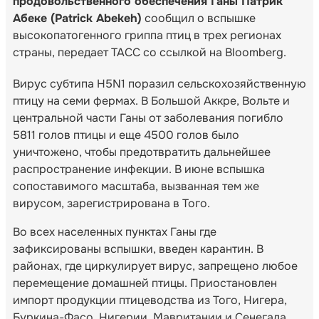
продовольственного обеспечения Ганы Патрик
Абеке (Patrick Abekeh)
сообщил о вспышке
высокопатогенного гриппа птиц в трех регионах
страны, передает ТАСС со ссылкой на Bloomberg.
Вирус субтипа H5N1 поразил сельскохозяйственную
птицу на семи фермах. В Большой Аккре, Вольте и
центральной части Ганы от заболевания погибло
5811 голов птицы и еще 4500 голов было
уничтожено, чтобы предотвратить дальнейшее
распространение инфекции. В июне вспышка
сопоставимого масштаба, вызванная тем же
вирусом, зарегистрирована в Того.
Во всех населенных пунктах Ганы где
зафиксированы вспышки, введен карантин. В
районах, где циркулирует вирус, запрещено любое
перемещение домашней птицы. Приостановлен
импорт продукции птицеводства из Того, Нигера,
Буркина-Фасо, Нигерии, Мавритании и Сенегала.