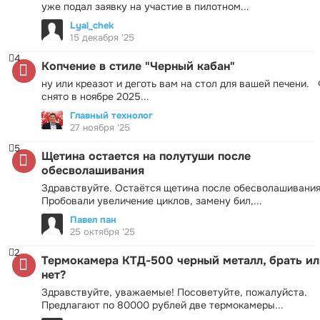
уже подал заявку на участие в пилотном...
Lyal_chek
15 декабря '25
4
Копчение в стиле "Черный кабан"
ну или креазот и деготь вам на стол для вашей печени.
снято в ноябре 2025...
Главный технолог
27 ноября '25
5
Щетина остается на полутуши после
обесволашивания
Здравствуйте. Остаётся щетина после обесволашивания
Пробовали увеличение циклов, замену бил,...
Павел пан
25 октября '25
2
Термокамера КТД-500 черный металл, брать ил
нет?
Здравствуйте, уважаемые! Посоветуйте, пожалуйста.
Предлагают по 80000 рублей две термокамеры...