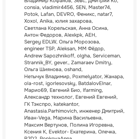
Владимир Кофанов
Зевс
Дмитрий Ко
consia
vladimir4456
SEN
Master74
Potok
Lafan
DEVRO
Феникс
natar7
Xoxol
Anika
юлия захарова
Светлана Корельская
Анна Осина
Антон Федоров
Alexkpk
АЕН
Sergey EDLW
Ольга Морозова
engineer TSP
Aleksan
ММ Фёдор
Andrew Sapozhnikoff
olgha
Serviceman
Strannik_BY
gever.
Zamaraev Dmitry
Ольга Шиянова
oshand
Нетычук Владимир
Poxmelyator
Жанара
ola-rost
igorlesovsky
BatdalovElnar
Марио69
Евгений Био
Ifarming
Александр технолог
Евгений Евгений
ГК Тэкспро
katekantor
Anastasia.Parhimovich
инженер Дмитрий
Иван-Vega
Марина Васильевна
Максим Вертунов
Полина Игоревна
Ксения К
Evektor- Екатерина
Олечка
R2D2
PopkovaAnna