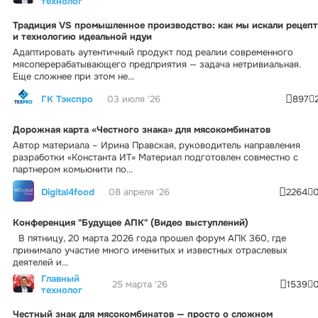
технолог
Традиция VS промышленное производство: как мы искали рецепт
и технологию идеальной ндуи
Адаптировать аутентичный продукт под реалии современного
мясоперерабатывающего предприятия — задача нетривиальная.
Еще сложнее при этом не...
ГК Тэкспро
03 июля '26
897
Дорожная карта «Честного знака» для мясокомбинатов
Автор материала – Ирина Правская, руководитель направления
разработки «Константа ИТ» Материал подготовлен совместно с
партнером комьюнити по...
Digital4food
08 апреля '26
2264
Конференция "Будущее АПК" (Видео выступлений)
В пятницу, 20 марта 2026 года прошел форум АПК 360, где
принимало участие много именитых и известных отраслевых
деятелей и...
Главный
25 марта '26
1539
технолог
Честный знак для мясокомбинатов — просто о сложном