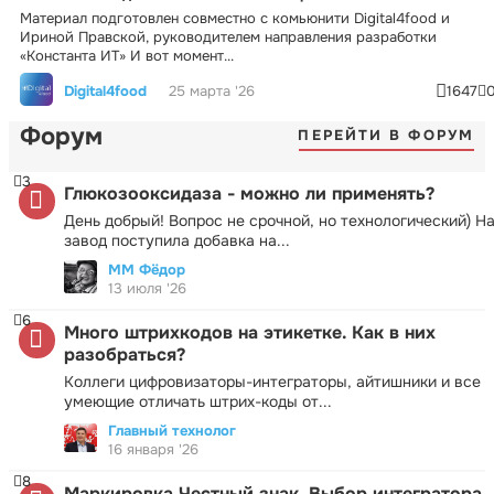
Материал подготовлен совместно с комьюнити Digital4food и
Ириной Правской, руководителем направления разработки
«Константа ИТ» И вот момент...
Digital4food
25 марта '26
1647
Форум
ПЕРЕЙТИ В ФОРУМ
3
Глюкозооксидаза - можно ли применять?
День добрый! Вопрос не срочной, но технологический) Н
завод поступила добавка на...
ММ Фёдор
13 июля '26
6
Много штрихкодов на этикетке. Как в них
разобраться?
Коллеги цифровизаторы-интеграторы, айтишники и все
умеющие отличать штрих-коды от...
Главный технолог
16 января '26
8
Маркировка Честный знак. Выбор интегратора