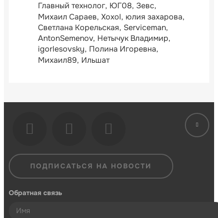
Главный технолог
ЮГ08
Зевс
Михаил Сараев
Xoxol
юлия захарова
Светлана Корельская
Serviceman
AntonSemenov
Нетычук Владимир
igorlesovsky
Полина Игоревна
Михаил89
Ильшат
ПОДПИСАТЬСЯ НА НОВОСТИ
Обратная связь