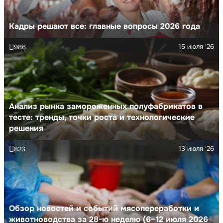
Кадры решают все: главные вопросы 2026 года
15 июля '26
986
Анализ рынка замороженных полуфабрикатов в
тесте: тренды, точки роста и технологические
решения
13 июля '26
823
Обзор новостей и событий мясопереработки и
животноводства за 28-ю неделю (6–12 июля 2026