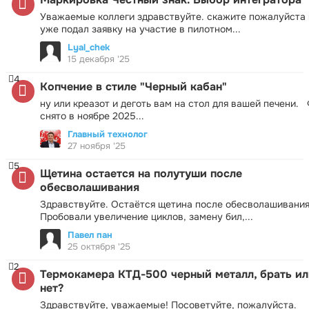
Уважаемые коллеги здравствуйте. скажите пожалуйста 
уже подал заявку на участие в пилотном...
Lyal_chek
15 декабря '25
4
Копчение в стиле "Черный кабан"
ну или креазот и деготь вам на стол для вашей печени.
снято в ноябре 2025...
Главный технолог
27 ноября '25
5
Щетина остается на полутуши после
обесволашивания
Здравствуйте. Остаётся щетина после обесволашивания
Пробовали увеличение циклов, замену бил,...
Павел пан
25 октября '25
2
Термокамера КТД-500 черный металл, брать ил
нет?
Здравствуйте, уважаемые! Посоветуйте, пожалуйста.