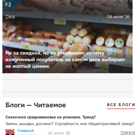
г.)
08 июля '26
919
Не за скидкой, но за утешением: почему
измученный покупатель на самом деле выбирает
не желтый ценник
Блоги — Читаемое
ВСЕ БЛОГ
Сказочное средневековье на упаковке. Тренд?
Замки, рыцари, доспехи? Случайность или общеотраслевой тренд?
Главный
30 июля '26
253