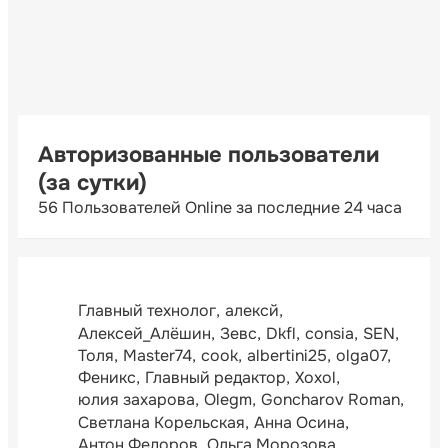
Авторизованные пользователи
(за сутки)
56 Пользователей Online за последние 24 часа
Главный технолог
алексй
Алексей_Алёшин
Зевс
Dkfl
consia
SEN
Толя
Master74
cook
albertini25
olga07
Феникс
Главный редактор
Xoxol
юлия захарова
Olegm
Goncharov Roman
Светлана Корельская
Анна Осина
Антон Федоров
Ольга Морозова