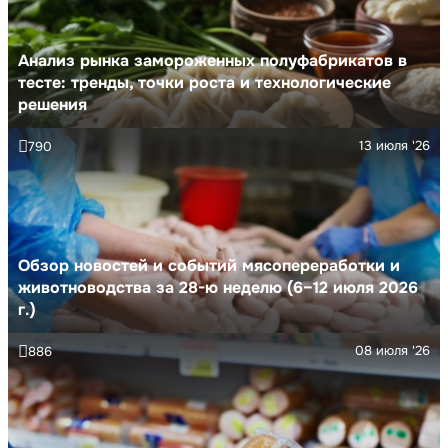
Анализ рынка замороженных полуфабрикатов в
тесте: тренды, точки роста и технологические
решения
13 июля '26
790
Обзор новостей и событий мясопереработки и
животноводства за 28-ю неделю (6–12 июля 2026
г.)
08 июля '26
886