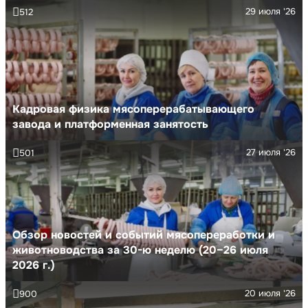
29 июля '26
512
Кадровая физика мясоперерабатывающего
завода и платформенная занятость
27 июля '26
501
Обзор новостей и событий мясопереработки и
животноводства за 30-ю неделю (20–26 июля
2026 г.)
20 июля '26
900