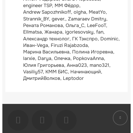
engineer TSP
ММ Фёдор
Andrew Sapozhnikoff
olgha
MeatYo
Strannik_BY
gever.
Zamaraev Dmitry
Рената Романова
Ольга_С
LeeFooT
Ellmatsa
Жанара
igorlesovsky
fan
Александр технолог
ГК Тэкспро
Dominic
Иван-Vega
Firuzi Rajabzoda
Марина Васильевна
Полина Игоревна
larxie
Darya
Олечка
PopkovaAnna
Юлия Григорьева
Анна023
mano321
Vasiliy57
КММ БИС
Начинающий
ДмитрийВолков
Leptodor