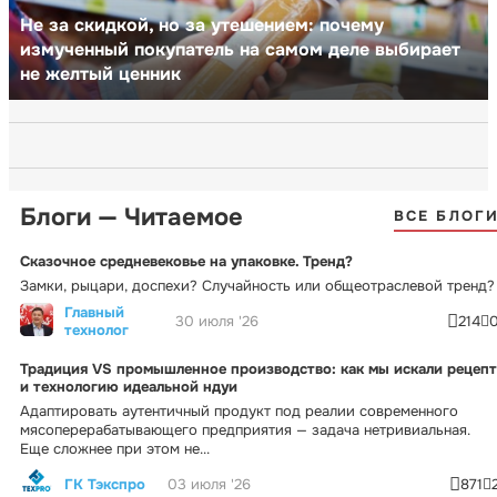
Не за скидкой, но за утешением: почему
измученный покупатель на самом деле выбирает
не желтый ценник
Блоги — Читаемое
ВСЕ БЛОГ
Сказочное средневековье на упаковке. Тренд?
Замки, рыцари, доспехи? Случайность или общеотраслевой тренд?
Главный
30 июля '26
214
технолог
Традиция VS промышленное производство: как мы искали рецепт
и технологию идеальной ндуи
Адаптировать аутентичный продукт под реалии современного
мясоперерабатывающего предприятия — задача нетривиальная.
Еще сложнее при этом не...
ГК Тэкспро
03 июля '26
871