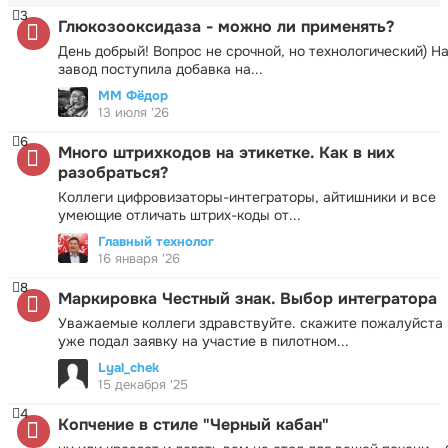
3
Глюкозооксидаза - можно ли применять?
День добрый! Вопрос не срочной, но технологический) Н
завод поступила добавка на...
ММ Фёдор
13 июля '26
6
Много штрихкодов на этикетке. Как в них
разобраться?
Коллеги цифровизаторы-интеграторы, айтишники и все
умеющие отличать штрих-коды от...
Главный технолог
16 января '26
8
Маркировка Честный знак. Выбор интегратора
Уважаемые коллеги здравствуйте. скажите пожалуйста 
уже подал заявку на участие в пилотном...
Lyal_chek
15 декабря '25
4
Копчение в стиле "Черный кабан"