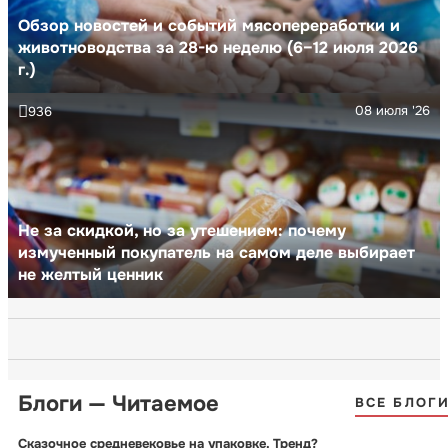
Обзор новостей и событий мясопереработки и
животноводства за 28-ю неделю (6–12 июля 2026
г.)
08 июля '26
936
Не за скидкой, но за утешением: почему
измученный покупатель на самом деле выбирает
не желтый ценник
Блоги — Читаемое
ВСЕ БЛОГ
Сказочное средневековье на упаковке. Тренд?