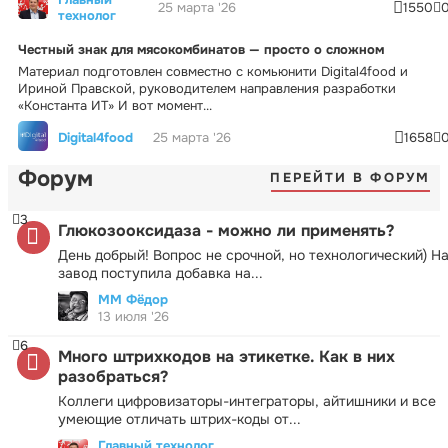
25 марта '26
1550
технолог
Честный знак для мясокомбинатов — просто о сложном
Материал подготовлен совместно с комьюнити Digital4food и
Ириной Правской, руководителем направления разработки
«Константа ИТ» И вот момент...
Digital4food
25 марта '26
1658
Форум
ПЕРЕЙТИ В ФОРУМ
3
Глюкозооксидаза - можно ли применять?
День добрый! Вопрос не срочной, но технологический) Н
завод поступила добавка на...
ММ Фёдор
13 июля '26
6
Много штрихкодов на этикетке. Как в них
разобраться?
Коллеги цифровизаторы-интеграторы, айтишники и все
умеющие отличать штрих-коды от...
Главный технолог