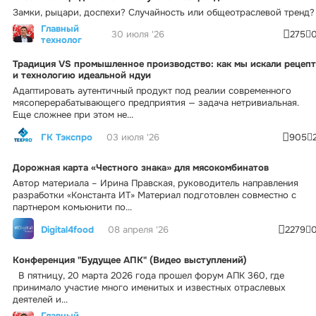
Замки, рыцари, доспехи? Случайность или общеотраслевой тренд?
Главный
30 июля '26
275
технолог
Традиция VS промышленное производство: как мы искали рецепт
и технологию идеальной ндуи
Адаптировать аутентичный продукт под реалии современного
мясоперерабатывающего предприятия — задача нетривиальная.
Еще сложнее при этом не...
ГК Тэкспро
03 июля '26
905
Дорожная карта «Честного знака» для мясокомбинатов
Автор материала – Ирина Правская, руководитель направления
разработки «Константа ИТ» Материал подготовлен совместно с
партнером комьюнити по...
Digital4food
08 апреля '26
2279
Конференция "Будущее АПК" (Видео выступлений)
В пятницу, 20 марта 2026 года прошел форум АПК 360, где
принимало участие много именитых и известных отраслевых
деятелей и...
Главный