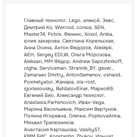
Главный технолог
Lego
алексй
Зевс
Дмитрий Ко
Werroid
consia
SEN
Master74
Potok
Феникс
Xoxol
Anika
юлия захарова
Светлана Корельская
Анна Осина
Антон Федоров
Alexkpk
АЕН
Sergey EDLW
Ольга Морозова
Aleksan
ММ Фёдор
Andrew Sapozhnikoff
olgha
Serviceman
Strannik_BY
gever.
Zamaraev Dmitry
AntonSemenov
oshand
Poxmelyator
Жанара
ola-rost
igorlesovsky
BatdalovElnar
Марио69
Евгений Био
Александр технолог
Anastasia.Parhimovich
Иван-Vega
Марина Васильевна
Максим Вертунов
Полина Игоревна
Олечка
PopkovaAnna
Михаил Трапезников
Анастасия Карташова
Vasiliy57
КММ БИС
Konstantin_Zhukov
Ильшат