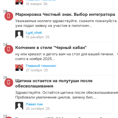
16 января '26
8
Маркировка Честный знак. Выбор интегратора
Уважаемые коллеги здравствуйте. скажите пожалуйста 
уже подал заявку на участие в пилотном...
Lyal_chek
15 декабря '25
4
Копчение в стиле "Черный кабан"
ну или креазот и деготь вам на стол для вашей печени.
снято в ноябре 2025...
Главный технолог
27 ноября '25
5
Щетина остается на полутуши после
обесволашивания
Здравствуйте. Остаётся щетина после обесволашивания
Пробовали увеличение циклов, замену бил,...
Павел пан
25 октября '25
2