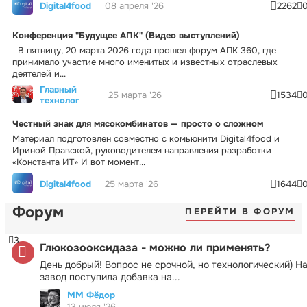
Digital4food
08 апреля '26
2262
Конференция "Будущее АПК" (Видео выступлений)
В пятницу, 20 марта 2026 года прошел форум АПК 360, где
принимало участие много именитых и известных отраслевых
деятелей и...
Главный
25 марта '26
1534
технолог
Честный знак для мясокомбинатов — просто о сложном
Материал подготовлен совместно с комьюнити Digital4food и
Ириной Правской, руководителем направления разработки
«Константа ИТ» И вот момент...
Digital4food
25 марта '26
1644
Форум
ПЕРЕЙТИ В ФОРУМ
3
Глюкозооксидаза - можно ли применять?
День добрый! Вопрос не срочной, но технологический) Н
завод поступила добавка на...
ММ Фёдор
13 июля '26