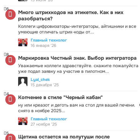
6
Много штрихкодов на этикетке. Как в них
разобраться?
Коллеги цифровизаторы-интеграторы, айтишники и все
умеющие отличать штрих-коды от...
Главный технолог
16 января '26
8
Маркировка Честный знак. Выбор интегратора
Уважаемые коллеги здравствуйте. скажите пожалуйста 
уже подал заявку на участие в пилотном...
Lyal_chek
15 декабря '25
4
Копчение в стиле "Черный кабан"
ну или креазот и деготь вам на стол для вашей печени.
снято в ноябре 2025...
Главный технолог
27 ноября '25
5
Щетина остается на полутуши после