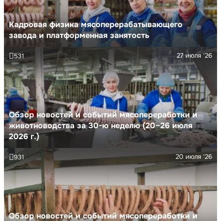
Кадровая физика мясоперерабатывающего
завода и платформенная занятость
27 июля '26
531
Обзор новостей и событий мясопереработки и
животноводства за 30-ю неделю (20–26 июля
2026 г.)
20 июля '26
931
Обзор новостей и событий мясопереработки и