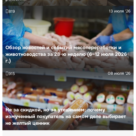
13 июля '26
819
Обзор новостей и событий мясопереработки и
животноводства за 28-ю неделю (6–12 июля 2026
г.)
08 июля '26
915
Не за скидкой, но за утешением: почему
измученный покупатель на самом деле выбирает
не желтый ценник