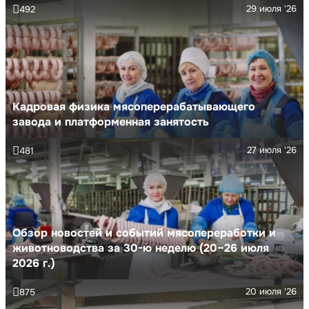
29 июля '26
492
Кадровая физика мясоперерабатывающего
завода и платформенная занятость
27 июля '26
481
Обзор новостей и событий мясопереработки и
животноводства за 30-ю неделю (20–26 июля
2026 г.)
20 июля '26
875