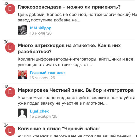
3
Глюкозооксидаза - можно ли применять?
День добрый! Вопрос не срочной, но технологический) Н
завод поступила добавка на...
ММ Фёдор
13 июля '26
6
Много штрихкодов на этикетке. Как в них
разобраться?
Коллеги цифровизаторы-интеграторы, айтишники и все
умеющие отличать штрих-коды от...
Главный технолог
16 января '26
8
Маркировка Честный знак. Выбор интегратора
Уважаемые коллеги здравствуйте. скажите пожалуйста 
уже подал заявку на участие в пилотном...
Lyal_chek
15 декабря '25
4
Копчение в стиле "Черный кабан"
ну или креазот и деготь вам на стол для вашей печени.