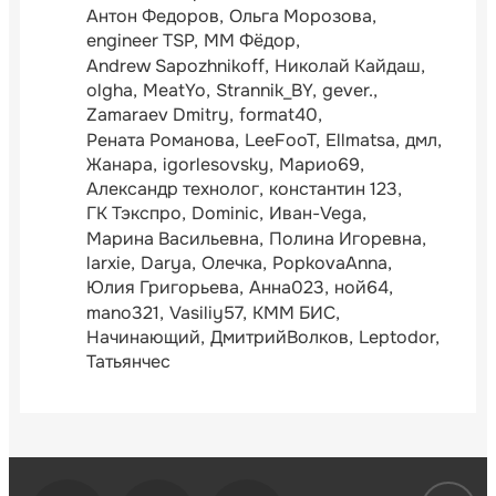
Антон Федоров
Ольга Морозова
engineer TSP
ММ Фёдор
Andrew Sapozhnikoff
Николай Кайдаш
olgha
MeatYo
Strannik_BY
gever.
Zamaraev Dmitry
format40
Рената Романова
LeeFooT
Ellmatsa
дмл
Жанара
igorlesovsky
Марио69
Александр технолог
константин 123
ГК Тэкспро
Dominic
Иван-Vega
Марина Васильевна
Полина Игоревна
larxie
Darya
Олечка
PopkovaAnna
Юлия Григорьева
Анна023
ной64
mano321
Vasiliy57
КММ БИС
Начинающий
ДмитрийВолков
Leptodor
Татьянчес