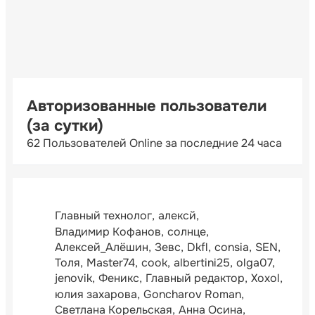
Авторизованные пользователи
(за сутки)
62 Пользователей Online за последние 24 часа
Главный технолог
алексй
Владимир Кофанов
солнце
Алексей_Алёшин
Зевс
Dkfl
consia
SEN
Толя
Master74
cook
albertini25
olga07
jenovik
Феникс
Главный редактор
Xoxol
юлия захарова
Goncharov Roman
Светлана Корельская
Анна Осина