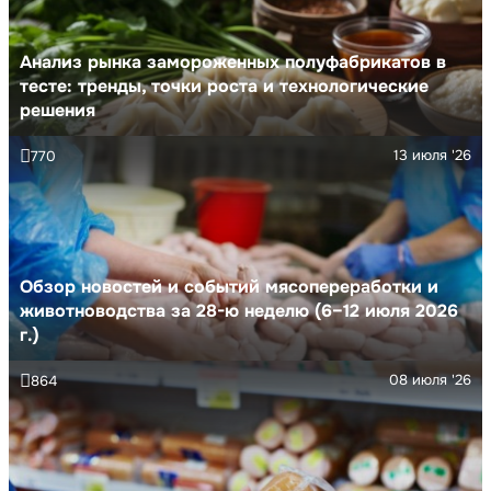
Анализ рынка замороженных полуфабрикатов в
тесте: тренды, точки роста и технологические
решения
13 июля '26
770
Обзор новостей и событий мясопереработки и
животноводства за 28-ю неделю (6–12 июля 2026
г.)
08 июля '26
864