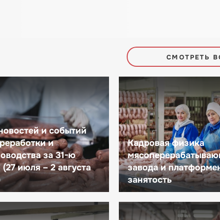
СМОТРЕТЬ В
новостей и событий
реработки и
Кадровая физика
оводства за 31-ю
мясоперерабатываю
(27 июля – 2 августа
завода и платформе
)
занятость