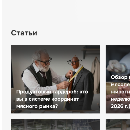
Статьи
Обзор 
мясопе
Продуктовый гардероб: кто
животн
вы в системе координат
неделю 
мясного рынка?
2026 г.