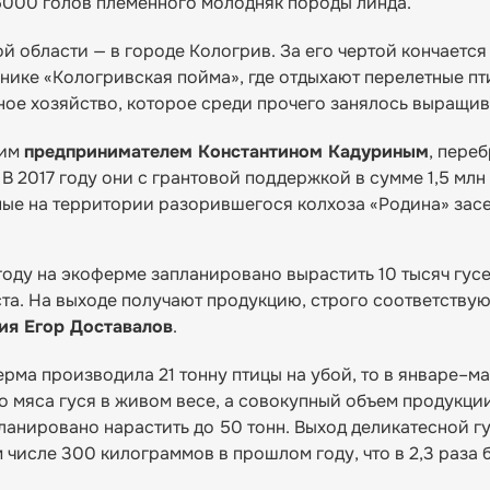
5000 голов племенного молодняк породы линда.
й области — в городе Кологрив. За его чертой кончается
азнике «Кологривская пойма», где отдыхают перелетные п
ное хозяйство, которое среди прочего занялось выращи
щим
предпринимателем Константином Кадуриным
, пере
В 2017 году они с грантовой поддержкой в сумме 1,5 млн
ные на территории разорившегося колхоза «Родина» зас
 году на экоферме запланировано вырастить 10 тысяч гусе
та. На выходе получают продукцию, строго соответств
ия Егор Доставалов
.
ерма производила 21 тонну птицы на убой, то в январе–м
о мяса гуся в живом весе, а совокупный объем продукци
планировано нарастить до 50 тонн. Выход деликатесной г
м числе 300 килограммов в прошлом году, что в 2,3 раза 