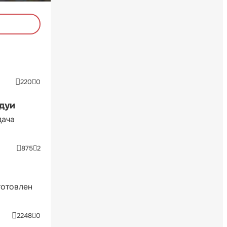
220
0
ндуи
дача
875
2
готовлен
2248
0