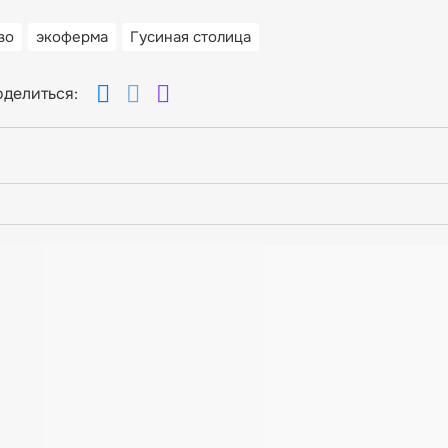
во
экоферма
Гусиная столица
делиться: