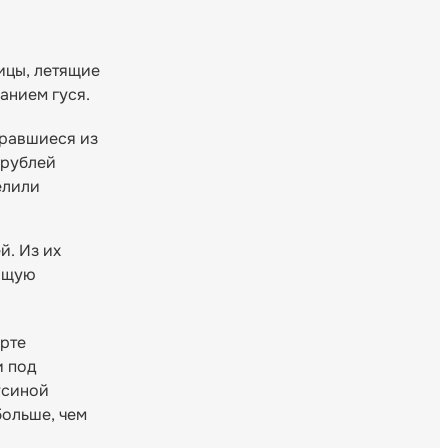
тицы, летящие
ванием гуся.
бравшиеся из
 рублей
елили
й. Из их
ующую
арте
и под
усиной
больше, чем