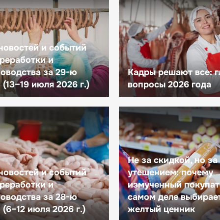
новостей и событий
реработки и
оводства за 29-ю
Кадры решают все: 
(13–19 июля 2026 г.)
вопросы 2026 года
Не за скидкой, но за
новостей и событий
утешением: почему
реработки и
измученный покупат
оводства за 28-ю
самом деле выбирае
(6–12 июля 2026 г.)
желтый ценник