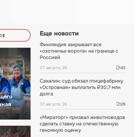
Еще новости
СЕ
Финляндия закрывает все
«охотничьи ворота» на границе с
Россией
07 августа '26
143
Сахалин: суд обязал птицефабрику
«Островная» выплатить ₽30,7 млн
долга
щего
нная
07 августа '26
129
«Мираторг» призвал животноводов
сделать ставку на отечественную
геномную оценку