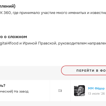
плений)
К 360, где принимало участие много именитых и известн
то о сложном
gital4food и Ириной Правской, руководителем направле
ПЕРЕЙТИ В Ф
ть?
ММ Фёдор
3
ический) На завод
13 июля '26