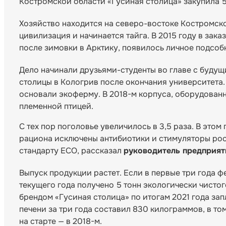
Костромской области «Гусиная столица» закупила 
Хозяйство находится на северо-востоке Костромско
цивилизация и начинается тайга. В 2015 году в зак
после зимовки в Арктику, появилось личное подсоб
Дело начинали друзьями-студенты во главе с буду
столицы в Кологрив после окончания университета. 
основали экоферму. В 2018-м корпуса, оборудован
племенной птицей.
С тех пор поголовье увеличилось в 3,5 раза. В этом
рациона исключены антибиотики и стимуляторы рос
стандарту ECO, рассказал
руководитель предприят
Выпуск продукции растет. Если в первые три года ф
текущего года получено 5 тонн экологически чистог
брендом «Гусиная столица» по итогам 2021 года за
печени за три года составил 830 килограммов, в то
на старте — в 2018-м.