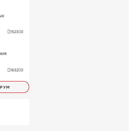
ых
1523
0
ния
1632
0
ОРУМ