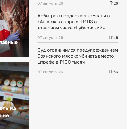
07 августа '26
126
Арбитраж поддержал компанию
«Анком» в споре с ЧМПЗ о
товарном знаке «Губернский»
07 августа '26
146
главные
Суд ограничился предупреждением
Брянского мясокомбината вместо
штрафа в ₽100 тысяч
07 августа '26
166
ель на
т не