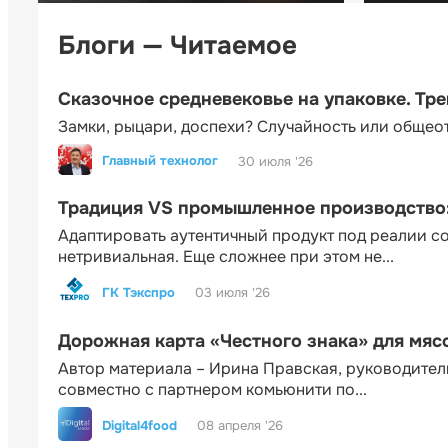
Блоги — Читаемое
Сказочное средневековье на упаковке. Тр
Замки, рыцари, доспехи? Случайность или общео
Главный технолог
30 июля '26
Традиция VS промышленное производство: 
Адаптировать аутентичный продукт под реалии 
нетривиальная. Еще сложнее при этом не...
ГК Тэкспро
03 июля '26
Дорожная карта «Честного знака» для мя
Автор материала – Ирина Правская, руководител
совместно с партнером комьюнити по...
Digital4food
08 апреля '26