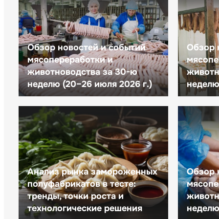
Обзор новостей и событий
Обзор 
мясопереработки и
мясопе
животноводства за 30-ю
животн
неделю (20–26 июля 2026 г.)
неделю 
Анализ рынка замороженных
Обзор 
полуфабрикатов в тесте:
мясопе
тренды, точки роста и
животн
технологические решения
неделю 