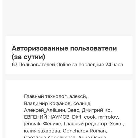
Авторизованные пользователи
(за сутки)
67 Пользователей Online за последние 24 часа
Главный технолог
алексй
Владимир Кофанов
солнце
Алексей_Алёшин
Зевс
Дмитрий Ко
ЕВГЕНИЙ НАУМОВ
Dkfl
cook
mrfrolov
jenovik
Феникс
Главный редактор
Xoxol
юлия захарова
Goncharov Roman
Светлана Корельская
Анна Осина