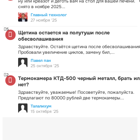
ну или креазот и деготь вам на стол для вашей печени.
снято в ноябре 2025...
Главный технолог
27 ноября '25
5
Щетина остается на полутуши после
обесволашивания
Здравствуйте. Остаётся щетина после обесволашивания
Пробовали увеличение циклов, замену бил,...
Павел пан
25 октября '25
2
Термокамера КТД-500 черный металл, брать ил
нет?
Здравствуйте, уважаемые! Посоветуйте, пожалуйста.
Предлагают по 80000 рублей две термокамеры...
Талалихум
15 октября '25