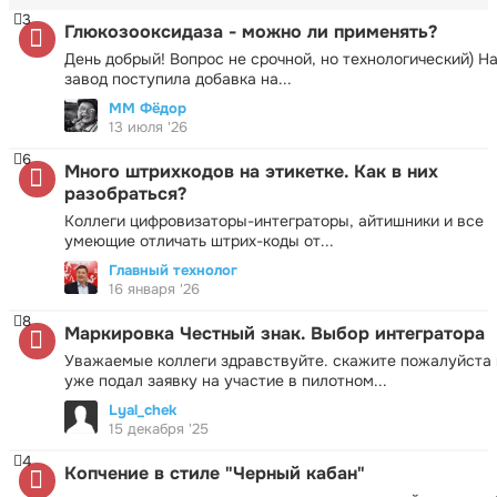
3
Глюкозооксидаза - можно ли применять?
День добрый! Вопрос не срочной, но технологический) Н
завод поступила добавка на...
ММ Фёдор
13 июля '26
6
Много штрихкодов на этикетке. Как в них
разобраться?
Коллеги цифровизаторы-интеграторы, айтишники и все
умеющие отличать штрих-коды от...
Главный технолог
16 января '26
8
Маркировка Честный знак. Выбор интегратора
Уважаемые коллеги здравствуйте. скажите пожалуйста 
уже подал заявку на участие в пилотном...
Lyal_chek
15 декабря '25
4
Копчение в стиле "Черный кабан"