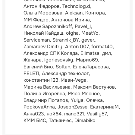
Антон Федоров
Technolog.d
Ольга Морозова
Aleksan
Контора
ММ Фёдор
Антонова Ирина
Andrew Sapozhnikoff
Pavel_1
Николай Кайдаш
olgha
MeatYo
Serviceman
Strannik_BY
gever.
Zamaraev Dmitry
Anton 007
format40
Александр СПК Коляда
Ellmatsa
дмл
Жанара
igorlesovsky
Марио69
Евгений Био
Soltan
ЕленаТарасова
FELETI
Александр технолог
константин 123
Иван-Vega
Марина Васильевна
Максим Вертунов
Полина Игоревна
Мясо Мясное
Владимир Потапов
Yulya
Олечка
PopkovaAnna
JosephZesse
ЕкатеринаМ
Анна023
ной64
mano321
Vasiliy57
КММ БИС
Татьянчес
Dimabiko