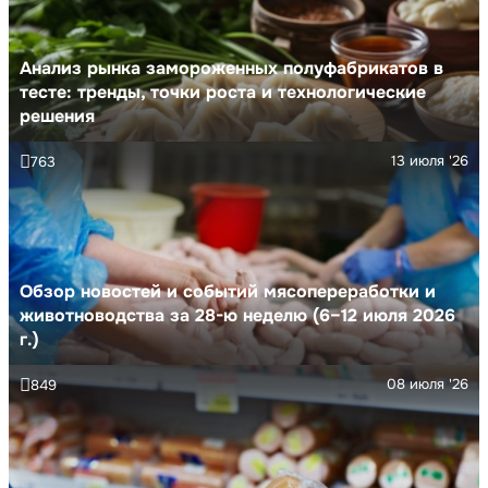
Анализ рынка замороженных полуфабрикатов в
тесте: тренды, точки роста и технологические
решения
13 июля '26
763
Обзор новостей и событий мясопереработки и
животноводства за 28-ю неделю (6–12 июля 2026
г.)
08 июля '26
849