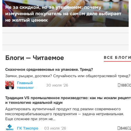
Не за скидкой, но за утешением: почему
измученный покупатель на самом деле выбирает
не желтый ценник
Блоги — Читаемое
ВСЕ БЛОГ
Сказочное средневековье на упаковке. Тренд?
Замки, рыцари, доспехи? Случайность или общеотраслевой тренд?
Главный
30 июля '26
188
технолог
Традиция VS промышленное производство: как мы искали рецепт
и технологию идеальной ндуи
Адаптировать аутентичный продукт под реалии современного
мясоперерабатывающего предприятия — задача нетривиальная.
Еще сложнее при этом не...
ГК Тэкспро
03 июля '26
846