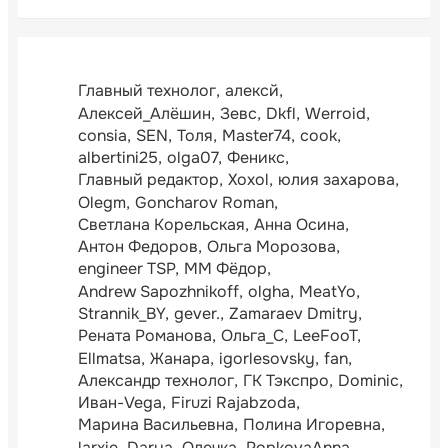
Главный технолог
алексй
Алексей_Алёшин
Зевс
Dkfl
Werroid
consia
SEN
Толя
Master74
cook
albertini25
olga07
Феникс
Главный редактор
Xoxol
юлия захарова
Olegm
Goncharov Roman
Светлана Корельская
Анна Осина
Антон Федоров
Ольга Морозова
engineer TSP
ММ Фёдор
Andrew Sapozhnikoff
olgha
MeatYo
Strannik_BY
gever.
Zamaraev Dmitry
Рената Романова
Ольга_С
LeeFooT
Ellmatsa
Жанара
igorlesovsky
fan
Александр технолог
ГК Тэкспро
Dominic
Иван-Vega
Firuzi Rajabzoda
Марина Васильевна
Полина Игоревна
larxie
Darya
Олечка
PopkovaAnna