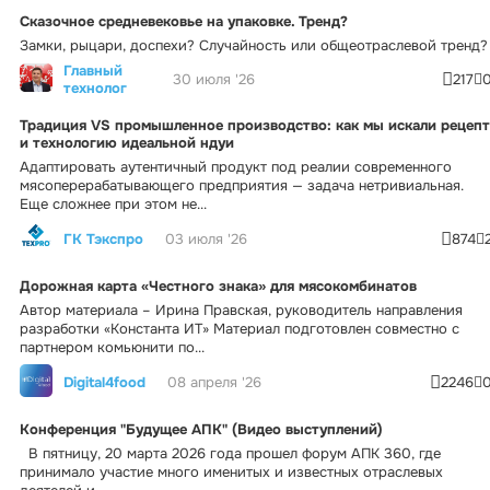
Сказочное средневековье на упаковке. Тренд?
Замки, рыцари, доспехи? Случайность или общеотраслевой тренд?
Главный
30 июля '26
217
технолог
Традиция VS промышленное производство: как мы искали рецепт
и технологию идеальной ндуи
Адаптировать аутентичный продукт под реалии современного
мясоперерабатывающего предприятия — задача нетривиальная.
Еще сложнее при этом не...
ГК Тэкспро
03 июля '26
874
Дорожная карта «Честного знака» для мясокомбинатов
Автор материала – Ирина Правская, руководитель направления
разработки «Константа ИТ» Материал подготовлен совместно с
партнером комьюнити по...
Digital4food
08 апреля '26
2246
Конференция "Будущее АПК" (Видео выступлений)
В пятницу, 20 марта 2026 года прошел форум АПК 360, где
принимало участие много именитых и известных отраслевых