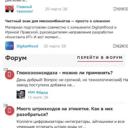
деятелей и...
Главный
25 марта '26
1519
технолог
Честный знак для мясокомбинатов — просто о сложном
Материал подготовлен совместно с комьюнити Digital4food и
Ириной Правской, руководителем направления разработки
«Константа ИТ» И вот момент...
Digital4food
25 марта '26
1629
Форум
ПЕРЕЙТИ В ФОРУМ
3
Глюкозооксидаза - можно ли применять?
День добрый! Вопрос не срочной, но технологический) Н
завод поступила добавка на...
ММ Фёдор
13 июля '26
6
Много штрихкодов на этикетке. Как в них
разобраться?
Коллеги цифровизаторы-интеграторы, айтишники и все
умеющие отличать штрих-коды от...