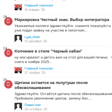
Главный технолог
16 января '26
8
Маркировка Честный знак. Выбор интегратора
Уважаемые коллеги здравствуйте. скажите пожалуйста 
уже подал заявку на участие в пилотном...
Lyal_chek
15 декабря '25
4
Копчение в стиле "Черный кабан"
ну или креазот и деготь вам на стол для вашей печени.
снято в ноябре 2025...
Главный технолог
27 ноября '25
5
Щетина остается на полутуши после
обесволашивания
Здравствуйте. Остаётся щетина после обесволашивания
Пробовали увеличение циклов, замену бил,...
Павел пан
25 октября '25